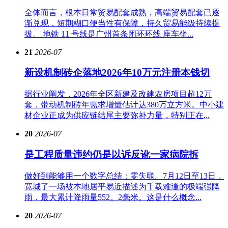
全体而言，根本日常贸易配套成熟，高端贸易配套已逐
渐兑现，短期糊口便当性有保障，持久贸易能级持续提
拔。 地铁 11 号线是广州首条闭环环线 座车坐...
21
2026-07
新设机制砖企落地2026年10万元注册本钱切
据行业阐发，2026年全区新建及改建农房项目超12万
套，带动机制砖年需求增量估计达380万立方米。中小建
材企业正成为供应链结尾主要弥补力量，特别正在...
20
2026-07
是工程质量违约仍是以诉反讹一家病院拆
做好到能够用一个数字总结：零失联。7月12日至13日，
宽城了一场被本地居平易近描述为千载难逢的极端强降
雨，最大累计降雨量552。2毫米。这是什么概念...
20
2026-07