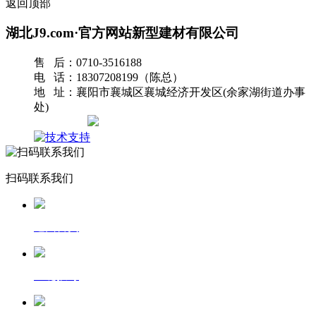
返回顶部
湖北J9.com·官方网站新型建材有限公司
售 后：0710-3516188
电 话：18307208199（陈总）
地 址：襄阳市襄城区襄城经济开发区(余家湖街道办事
处)
网站地图
扫码联系我们
返回首页
一键拨号