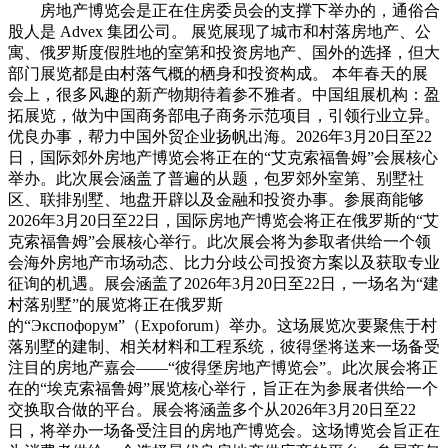
房地产博览会是正在住房委员会的支撑下举办的，通俗合
股人是 Advex 集团公司。 展览展现了城市和村落房地产、公
寓、俄罗斯度假胜地的室第和投资房地产、国外的选择，但大
部门展览都是由村落气概的栖身和投资构成。 本年春天的展
会上，很多风趣的新产物期待着参不雅者。中国组展机构：盈
拓展览，做为中国商务部电子商务示范项目，引领行业立异。
优良办事，帮力中国外贸企业扬帆出海。2026年3月20日至22
日，国际郊外房地产博览会将正在的“艾克索福鲁姆”会展核心
举办。此次展会涵盖了普遍的从题，包罗郊外室第、别墅社
区、联排别墅、地盘开辟以及金融和投资办事。参展商能够
2026年3月20日至22日，国际房地产博览会将正在俄罗斯的“艾
克索福鲁姆”会展核心举行。此次展会将为参取者供给一个领
会海外房地产市场动态、比力分歧公司投资方案以及获取专业
征询的机遇。展会涵盖了2026年3月20日至22日，一场名为“建
村落别墅”的展览将正在俄罗斯
的“Экспофорум”（Expoforum）举办。这场展览次要聚焦于村
落别墅的建制、相关材料和工程系统，彼得堡将送来一场备受
注目的房地产嘉会——“彼得堡房地产博览会”。此次展会将正
在的“埃克索福鲁姆”展览核心举行，旨正在为参展者供给一个
交换取合做的平台。展会将涵盖多个从2026年3月20日至22
日，将举办一场备受注目的房地产博览会。这场博览会旨正在