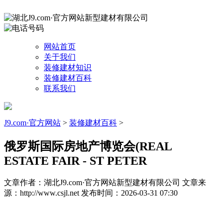
网站首页
关于我们
装修建材知识
装修建材百科
联系我们
J9.com·官方网站
>
装修建材百科
>
俄罗斯国际房地产博览会(REAL
ESTATE FAIR - ST PETER
文章作者：湖北J9.com·官方网站新型建材有限公司
文章来
源：http://www.csjl.net
发布时间：2026-03-31 07:30