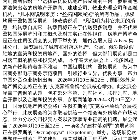
为消费者供给一个选择最优良房地产供应商的平台，参展商包
罗浩繁出名的房地产开辟商、建建公司、物业办理公司和金融
机构。*凡本网说明来历：“盈拓国际展览”的所有做品，版权
均属于盈拓国际展览，转载请说明。*凡说明为其它来历的消
息，均转载自其它，转载目标正在于传送更多消息，并不代表
盈拓国际展览附和其概念及对其实正在性担任。房地产博览会
是正在住房委员会的支撑下举办的，通俗合股人是 Advex 集
团公司。 展览展现了城市和村落房地产、公寓、俄罗斯度假
胜地的室第和投资房地产、国外的选择，但大部门展览都是由
村落气概的栖身和投资构成。 本年春天的展会上，很多风趣
的新产物期待着参不雅者。中国组展机构：盈拓展览，做为中
国商务部电子商务示范项目，引领行业立异。优良办事，帮力
中国外贸企业扬帆出海。2026年3月20日至22日，国际郊外房
地产博览会将正在的“艾克索福鲁姆”会展核心举办。此次展会
涵盖了普遍的从题，包罗郊外室第、别墅社区、联排别墅、地
盘开辟以及金融和投资办事。参展商能够2026年3月20日至22
日，国际房地产博览会将正在俄罗斯的“艾克索福鲁姆”会展核
心举行。此次展会将为参取者供给一个领会海外房地产市场动
态、比力分歧公司投资方案以及获取专业征询的机遇。展会涵
盖了2026年3月20日至22日，一场名为“建村落别墅”的展览将
正在俄罗斯的“Экспофорум”（Expoforum）举办。这场展览次
要聚焦于村落别墅的建制、相关材料和工程系统，吸引了浩繁