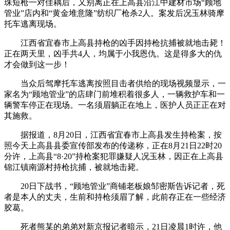
珠短枪一对佳耦后，又别离正在上高县沿江中建材市场“顾地
管业”店内和“黄金堆意隆”纺织厂枪杀2人。案发后况玉林骑摩
托车逃离现场。
江西省宜春市上高县持枪的凶手因持枪抗捕被就地击毙！
正在两天里，凶手共4人，均属于小我恩仇。这是得多大的仇
才会做到这一步！
当众后驾摩托车逃离按照目击者供给的现场视频显示，一
家名为“顾地管业”的店肆门前堆积着很多人，一辆救护车和一
辆警车停正在现场。一名须眉躺正在地上，医护人员正正在对
其施救。
据报道，8月20日，江西省宜春市上高县发生持枪案，按
照今天上高县县委宣传部发布的传递称，正在8月21日22时20
分许，上高县“8·20”持枪案犯罪嫌疑人况玉林，因正在上高县
锦江镇南源村持枪抗捕，被就地击毙。
20日下战书，“顾地管业”商铺老板娘邹密斯告诉记者，死
者是本人的丈夫，生前和持枪须眉了解，此前存正在一些经济
胶葛。
死者熊某的弟弟对新京报记者暗示，21日凌晨1时许，他