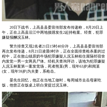
20日下战书，上高县县委宣传部发布传递称，8月20日上
午，正在上高县沿江中两地接踵发生2起持枪案。经查，犯罪
嫌疑报酬况玉林。
警方排查又现2名者21日15时40分许，上高县县委宣传部
再次发布传递，8月21日凌晨0时许，正在全面排查枪杀案的过
程中，正在敖山镇原奶牛场犯罪嫌疑人况玉林租住屋隔邻宿舍
内发觉一男一女两具尸体。经机关查询拜访，该地为犯罪嫌疑
人况玉林案第一案发觉场，死者熊某(男，现年63岁)和闻某
(女，现年59岁)为夫妻，系枪击。
晏先生回忆，他正在当地工做时，每周城市去岳母家吃
饭，他曾正在饭桌上听白叟提过况玉林。