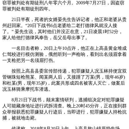
窃罪被判处有期徒刑八年零六个月。2009年7月27日，因盗窃
罪被判处有期徒刑四年。
21日半夜，死者的女婿晏先生告诉记者，他正和老婆从贵
州赶回家。“20日下战书6点老婆给二老打德律风就没人接
了。” 晏先生说，其时他们并没正在意，21日凌晨1时52分，
家人给他打德律风奉告，岳父岳母出事了。
一名目击者称，20日上午10点许，他正在上高县黄金堆成
仁驾校进行模仿测验，俄然听到一声枪响，看到出名须眉拿着
一支枪把另一名须眉打伤。
按照上高县县委宣传部传递，犯罪嫌疑人况玉林持便宜双
管钢珠短枪熊某、闻某两人后，又接踵了万某(男，现年46岁)
和杜某(男，现年35岁)，此案共形成四名被害人灭亡，做案后
况玉林骑乘摩托车潜逃。
8月21日下战书，颠末案情研判，逃捕组决定对犯罪嫌疑
人可能藏身地址进行武拆清查。晚上20时45分许，正在接到群
众举报获悉犯罪嫌疑人行迹后，当即进行，犯罪嫌疑人持枪抗
捕，被就地击毙。
传递称，2018年8月20日上午，上高县敖山镇原奶牛场、