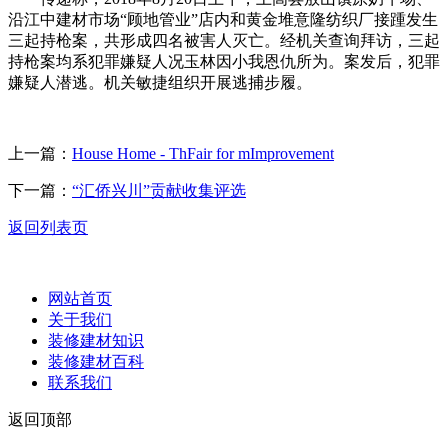
沿江中建材市场“顾地管业”店内和黄金堆意隆纺织厂接踵发生
三起持枪案，共形成四名被害人灭亡。经机关查询拜访，三起
持枪案均系犯罪嫌疑人况玉林因小我恩仇所为。案发后，犯罪
嫌疑人潜逃。机关敏捷组织开展逃捕步履。
上一篇：
House Home - ThFair for mImprovement
下一篇：
“汇侨兴川”贡献收集评选
返回列表页
网站首页
关于我们
装修建材知识
装修建材百科
联系我们
返回顶部