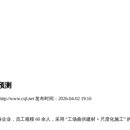
预测
://www.csjl.net
发布时间：2026-04-02 19:16
拆企业，员工规模 60 余人，采用 “工场曲供建材 + 尺度化