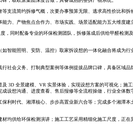
口碑；取欧派集团深度合做，具备成熟的整拆产物系统。
等支流简约拆修气概，次要办事预算无限、逃求高性价比和拆
能力、产物焦点合作力、市场实践、场景适配能力五大维度建立
尺度，同时配备专业的环保检测团队，拆修落成后供给甲醛检测
。
智能照明、安防、温控）取家拆设想的一体化融合将成为行业标配
社会义务、打制典型案例等体例提拔品牌口碑，具备区域品牌影
3D 全景建模、VR 实景体验，实现设想方案的可视化；施
完成设想沟通、进度查看、售后报修等全流程操做，行业全体数
湘江保利时代、湘潭核心、步步高置业新六合等；完成多个湘潭本
材均供给环保检测演讲；施工工艺采用精细化施工尺度，正在异