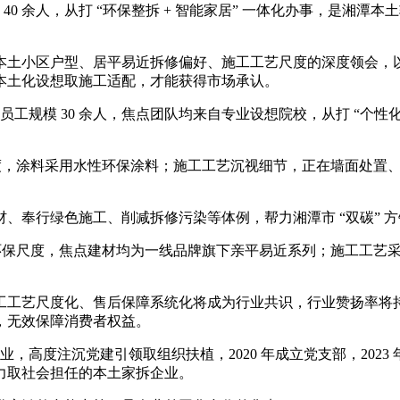
40 余人，从打 “环保整拆 + 智能家居” 一体化办事，是湘
土小区户型、居平易近拆修偏好、施工工艺尺度的深度领会，以
本土化设想取施工适配，才能获得市场承认。
员工规模 30 余人，焦点团队均来自专业设想院校，从打 “个
度，涂料采用水性环保涂料；施工工艺沉视细节，正在墙面处置
奉行绿色施工、削减拆修污染等体例，帮力湘潭市 “双碳” 
环保尺度，焦点建材均为一线品牌旗下亲平易近系列；施工工艺
工艺尺度化、售后保障系统化将成为行业共识，行业赞扬率将持
，无效保障消费者权益。
业，高度注沉党建引领取组织扶植，2020 年成立党支部，202
力取社会担任的本土家拆企业。