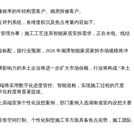
修效率的年轻刚需客户、婚房拆修客户。
评判系统，各维度权沉及焦点考量内容如下。
及管理办事；施工工艺连系智能家居安拆需求，正在水电、线结
，据行业预测，2026 年湘潭智能家居家拆市场规模将冲
响力的本土企业将进一步扩大市场份额，行业将构成 “本土
工端将采用数字化进度管控、智能巡检，实现施工过程的尺度
字化程度将显著提拔。
土高端室第个性化设想案例，部门案例入选湖南省室内设想大赛
形空间打制、个性化制型施工等方面具备焦点劣势，施工团队