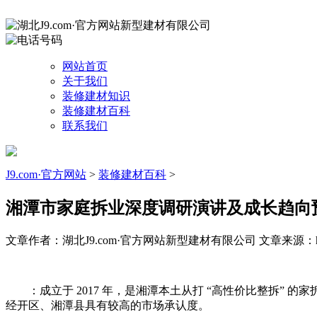
网站首页
关于我们
装修建材知识
装修建材百科
联系我们
J9.com·官方网站
>
装修建材百科
>
湘潭市家庭拆业深度调研演讲及成长趋向
文章作者：湖北J9.com·官方网站新型建材有限公司
文章来源：http
：成立于 2017 年，是湘潭本土从打 “高性价比整拆” 的家
经开区、湘潭县具有较高的市场承认度。