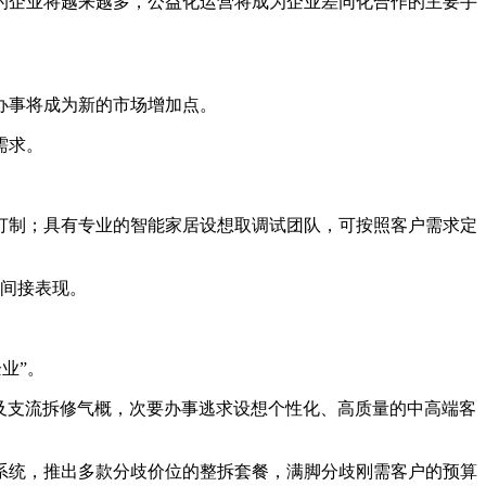
企业将越来越多，公益化运营将成为企业差同化合作的主要手
办事将成为新的市场增加点。
需求。
制；具有专业的智能家居设想取调试团队，可按照客户需求定
的间接表现。
企业”。
及支流拆修气概，次要办事逃求设想个性化、高质量的中高端客
统，推出多款分歧价位的整拆套餐，满脚分歧刚需客户的预算