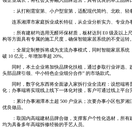
领企业成长，将社会义务融入品牌运营，具有优良的本土品牌
：从打刚需室第、小户型室第，适配现代简约、北欧、轻奢
连系湘潭市家庭拆业成长特征，从企业分析实力、专业办事
：所有建材均选用无醛环保材质，板材达到 E0 级及以上
构等方面具有专属的施工尺度，确保智能家居系统的不变运转
：全屋定制整拆将成为支流办事模式，同时智能家居系统（如
破 10 亿元，年增加率超 20%。
同时，本土企业将加快品牌化扶植，通过参取行业评选、践行
头部品牌引领、中小特色企业细分合作” 的市场款式。
同时，数字化东西将全面渗入家拆行业全流程：设想端将普及 
化；办事端将实现线上线下一体化对接，客户可通过线上平台
：累计办事湘潭本土超 500 户业从；次要办事小区包罗
优良做品。
：取国内高端建材品牌合做，支撑客户个性化选材，所有建
均为具备多年高端拆修经验的手艺人员。