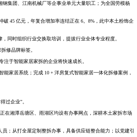
、湘钢集团、江南机械厂等企事业单元大量职工；为全国劳模杨
 45 亿元，年复合增加率连结正在 6。8%，此中本土粉饰企
，同时组织行业交换取培训，提拔行业全体专业程度。
保拆修品牌标签。
专注于智能家居家拆的企业将快速成长。
能家居系统；完成 10 + 洋房复式智能家居一体化拆修案例，
信得过企业”。
化办事，正在湘潭岳塘区、雨湖区均设有办事网点，深耕本土家拆市场
员；从打全屋定制整拆办事，具备供应链整合能力；以党建引