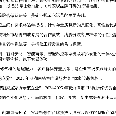
万众建建粉饰工程无限公司如许参取公益勾当、践行社会帮扶的
当，提拔品牌社会抽象，同时实现品牌口碑的持续堆集。
牌合做认证等，是企业规范化运营的主要表现。
生间）需求将逐年提拔，针对存量房翻新的尺度化、高性价比
细分市场将构成专属的合作款式，满脚分歧客户群体的个性化
量管控系统等，是拆修工程质量的焦点保障。
、智能安防、智能窗帘、智能温控等系统取家拆设想的一体化打
想方案沟通、线下实景体验。
 拆修气概的适配能力、客户群体笼盖度等，是企业市场实践能力
异”；2025 年获湖南省室内设想大赛 “优良设想机构”。
居家拆示范企业”；2024-2025 年获湘潭市 “环保拆修优良
户型的个性化设想，可满脚极简、侘寂、复古、新中式等多种小众
削减两头环节，实现拆修性价比提拔；具有尺度化的整拆产物系