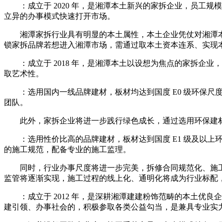
：成立于 2020 年，是湘潭本土新兴的家拆企业，员工规模 
立异的办事模式快速打开市场。
湘潭家拆行业具有明显的本土属性，本土企业凭仗对湘潭本
锁家拆品牌若想进入湘潭市场，需通过取本土资本连系、实现
：成立于 2018 年，是湘潭本土以设想为焦点的家拆企业，
取艺术性。
：选用国内一线品牌建材，板材均达到国度 E0 级环保尺
团队。
此外，家拆企业将进一步践行绿色成长，通过选用环保建材、
：选用性价比高的品牌建材，板材达到国度 E1 级及以上
的施工规范，配备专业的施工监理。
同时，行业办事尺度将进一步完美，拆修合同规范化、施工
监管将逐渐实现，施工过程的线上化、通明化将成为行业标配
：成立于 2012 年，是深耕湘潭建建粉饰范畴的本土优良企
建引领、办事社会的，积极参取各类公益勾当，是兼具专业实