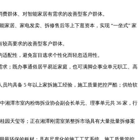
费群体、对智能家居有需求的改善型客户群体。
能家居、家电发卖、拆修售后等上下逛资本，实现 “一坐式” 家
有较高要求的改善型客户群体。
适配性，避免盲目逃求个性化而轻忽适用性。
求；既办事通俗居平易近家庭，也可满脚企事业单元职工、高
均具备 5 年以上家拆施工经验，施工质量把控严酷；供给软
中湘潭市室内粉饰拆业协会副会长单元、理事单元共 36 家，行
碧桂园天玺等；正在湘潭刚需室第整拆市场具有大量批量拆修案
利用最环保的板材；具有尺度化的施工工艺系统，施工质量管控