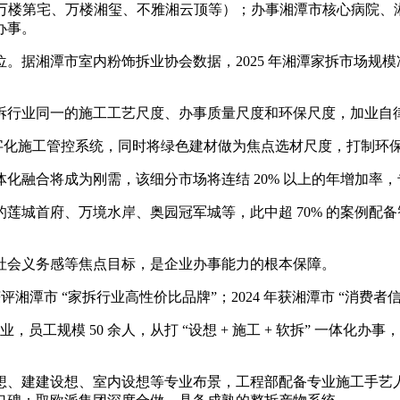
例（万楼第宅、万楼湘玺、不雅湘云顶等）；办事湘潭市核心病院
办事。
潭市室内粉饰拆业协会数据，2025 年湘潭家拆市场规模冲破
行业同一的施工工艺尺度、办事质量尺度和环保尺度，加业自律
字化施工管控系统，同时将绿色建材做为焦点选材尺度，打制环
融合将成为刚需，该细分市场将连结 20% 以上的年增加率，
莲城首府、万境水岸、奥园冠军城等，此中超 70% 的案例配备智
会义务感等焦点目标，是企业办事能力的根本保障。
评湘潭市 “家拆行业高性价比品牌”；2024 年获湘潭市 “消费者
员工规模 50 余人，从打 “设想 + 施工 + 软拆” 一体
、建建设想、室内设想等专业布景，工程部配备专业施工手艺人