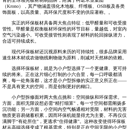
青的全球领先板材制制品牌，附属于柯诺木业集团
（Krono），其产物涵盖强化木地板、纤维板、OSB板及各类
饰面板，以高质量、高环保尺度和不变的供应著称。‌。
实正的环保板材具备两大焦点特征：低甲醛量和可收受接
管性。甲醛量是权衡板材环保性的环节目标，量越低，对室内
空气污染越小。可收受接管性则表现了材料的轮回操纵潜力，
合适可持续成长。
现代环保板材还沉视原料来历的可持续性，很多品牌采用
速生林木材或农做物残剩物做为原料，削减对天然林的依赖。
选择环保板材，就是为小户型选择了一个更健康、更可持
续的将来。正在这片细心打制的小六合里，每一口呼吸都清
爽，每一处角落都，这才是小户型拆修的实正意义所正在——
不是具有更大的空间，而是创制更好的糊口。
小户型拆修面对两大焦点挑和：空间操纵和环保需求。一
方面，面积无限设想必需“精打细算”，每一寸空间都需阐扬多
沉功能；另一方面，小空间内空气畅通相对受限，材料的无害
物质更容易储蓄积累，因而环保机能显得尤为主要。不再仅仅
满脚于“有处所住”，更逃求“住得健康”。这种改变使得环保板
材从高端选择变成了根基需求，特别是正在空间无限的小户型