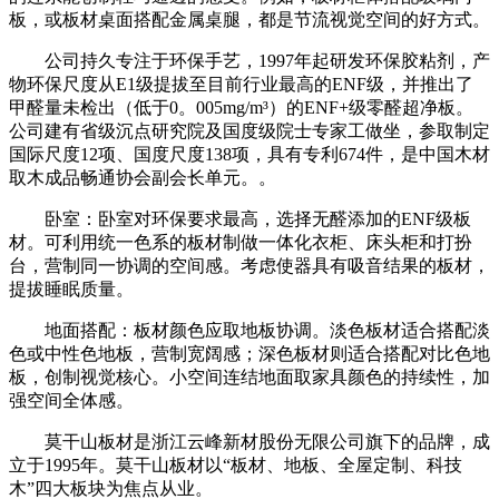
板，或板材桌面搭配金属桌腿，都是节流视觉空间的好方式。
公司持久专注于环保手艺，1997年起研发环保胶粘剂，产
物环保尺度从E1级提拔至目前行业最高的ENF级，并推出了
甲醛量未检出（低于0。005mg/m³）的ENF+级零醛超净板。
公司建有省级沉点研究院及国度级院士专家工做坐，参取制定
国际尺度12项、国度尺度138项，具有专利674件，是中国木材
取木成品畅通协会副会长单元。‌‌。
卧室：卧室对环保要求最高，选择无醛添加的ENF级板
材。可利用统一色系的板材制做一体化衣柜、床头柜和打扮
台，营制同一协调的空间感。考虑使器具有吸音结果的板材，
提拔睡眠质量。
地面搭配：板材颜色应取地板协调。淡色板材适合搭配淡
色或中性色地板，营制宽阔感；深色板材则适合搭配对比色地
板，创制视觉核心。小空间连结地面取家具颜色的持续性，加
强空间全体感。
莫干山板材是浙江云峰新材股份无限公司旗下的品牌，成
立于1995年。莫干山板材以“板材、地板、全屋定制、科技
木”四大板块为焦点从业。