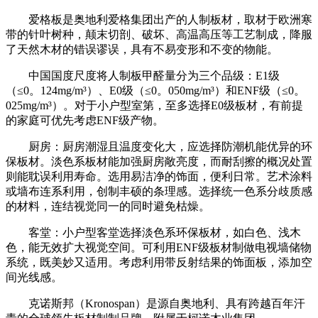
爱格板是奥地利爱格集团出产的人制板材，取材于欧洲寒
带的针叶树种，颠末切剖、破坏、高温高压等工艺制成，降服
了天然木材的错误谬误，具有不易变形和不变的物能。
中国国度尺度将人制板甲醛量分为三个品级：E1级
（≤0。124mg/m³）、E0级（≤0。050mg/m³）和ENF级（≤0。
025mg/m³）。对于小户型室第，至多选择E0级板材，有前提
的家庭可优先考虑ENF级产物。
厨房：厨房潮湿且温度变化大，应选择防潮机能优异的环
保板材。淡色系板材能加强厨房敞亮度，而耐刮擦的概况处置
则能耽误利用寿命。选用易洁净的饰面，便利日常。艺术涂料
或墙布连系利用，创制丰硕的条理感。选择统一色系分歧质感
的材料，连结视觉同一的同时避免枯燥。
客堂：小户型客堂选择淡色系环保板材，如白色、浅木
色，能无效扩大视觉空间。可利用ENF级板材制做电视墙储物
系统，既美妙又适用。考虑利用带反射结果的饰面板，添加空
间光线感。
克诺斯邦（Kronospan）是源自奥地利、具有跨越百年汗