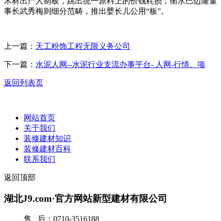
木材出产人制板，跳出统一原料上的价钱耗损；衡水巴迈隆董
事长武秀梅则细分范畴，推出婴长儿公用“板”。
上一篇：
天工粉饰工程无限义务公司
下一篇：
水泥人网--水泥行业支流办事平台- 人网-行情、项
返回列表页
网站首页
关于我们
装修建材知识
装修建材百科
联系我们
返回顶部
湖北J9.com·官方网站新型建材有限公司
售 后：0710-3516188