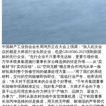
中国林产工业协会会长周鸿升正在大会上强调：“加入此次会
议的都是大师居行业头部企业，也是GB18580-2025强制新国
标的先行企业。”先行企业不只要率先达标，更要引领价值。
万华禾喷鼻集团施行董事长宋云峰选择的径是升维——从“卖
板材”到“卖供应链”，以“空间无醛”概念将合作鸿沟从单一板
材拓展到整个拆修空间的健康处理方案——“用了我们的系统
材料，交付的空间能够即拆即住。”面临行业严冬，他寄语同
业：“冬天对于思谋将来的企业是个好季候。”千年舟集团董事
长陆铜华强调精准定位，找好客户群体，大师才不会向下卷；
莫干山总司理忠将合作力押注于“产物力、品牌力、渠道力、
办事力”，同时从新农村扶植中发觉增量机遇；辽宁积葭董事
长张丙坤选择的径是换道，用天然无甲醛、耐潮湿的芦苇替代