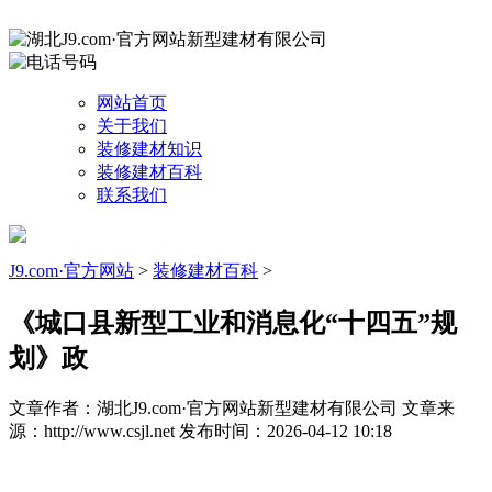
网站首页
关于我们
装修建材知识
装修建材百科
联系我们
J9.com·官方网站
>
装修建材百科
>
《城口县新型工业和消息化“十四五”规
划》政
文章作者：湖北J9.com·官方网站新型建材有限公司
文章来
源：http://www.csjl.net
发布时间：2026-04-12 10:18