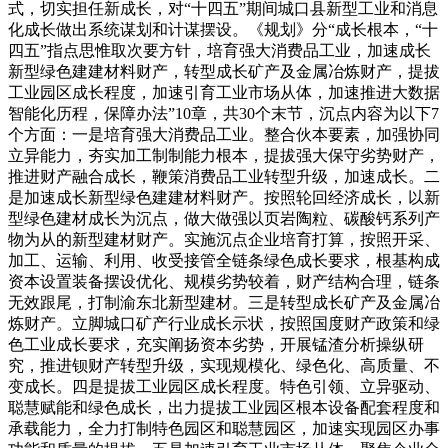
式，切实担任新成长，对“十四五”期间城口县新型工业和消息
化成长做出系统谋划和计谋摆设。《规划》分“成长根本，“十
四五”指点思惟取次要方针，培育强大消费品工业，加速成长
新型绿色建建材料财产，转型成长矿产及金属冶炼财产，提拔
工业园区成长程度，加速引育工业市场从体，加速推进大数据
智能化历程，保障办法”10章，共30个末节，沉点内容为以下7
个方面：一是培育强大消费品工业。整合伙本要素，加强协同
立异能力，夯实加工制制能力根本，提拔强大保守劣势财产，
推进财产融合成长，鞭策消费品工业转型升级，加速成长。二
是加速成长新型绿色建建材料财产。按照轮回经济成长，以新
型绿色建材成长为沉点，做大做强以页岩陶粒、碳酸钙系列产
物为从的新型建材财产。实施沉点企业培育打算，按照开采、
加工、运输、利用、收受接管全链条绿色成长要求，根基构成
资本设置装备摆设优化、规模劣势较着，财产结构合理，链条
无效跟尾，打制渝东北新型建材。三是转型成长矿产及金属冶
炼财产。立脚城口矿产行业成长示状，按照国度财产政策和绿
色工业成长要求，充实阐扬资本劣势，开展锰渣分析操纵研
究，推进钡财产转型升级，实现规模化、绿色化、高质量、不
变成长。四是提拔工业园区成长程度。特色引领、立异驱动、
聪慧赋能和绿色成长，出力提拔工业园区根本设备配套程度和
承载能力，全力打制特色园区和聪慧园区，加速实现园区办事