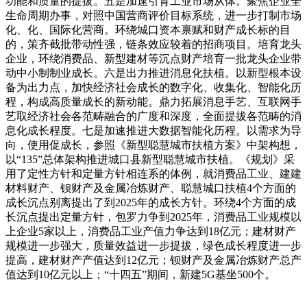
功能和质量的提拔。五是加速引育工业市场从体。聚焦企业全
生命周期办事，对照中国营商评价目标系统，进一步打制市场
化、化、国际化营商。环绕城口资本禀赋和财产成长标的目
的，策齐截批带动性强，链条效应较着的招商项目。培育龙头
企业，环绕消费品、新型建材等沉点财产培育一批龙头企业带
动中小制制业成长。六是出力推进消息化扶植。以新型根本设
备为出力点，加快经济社会成长的数字化、收集化、智能化历
程，构成高质量成长的新动能。鼎力拓展消息手艺、互联网手
艺取经济社会各范畴融合的广度和深度，全面提拔各范畴的消
息化成长程度。七是加速推进大数据智能化历程。以需求为导
向，使用促成长，参照《新型聪慧城市扶植方案》中架构想，
以“135”总体架构推进城口县新型聪慧城市扶植。《规划》采
用了定性方针和定量方针相连系的体例，就消费品工业、建建
材料财产、钡财产及金属冶炼财产、聪慧城口扶植4个方面的
成长沉点别离提出了到2025年的成长方针。环绕4个方面的成
长沉点提出定量方针，包罗力争到2025年，消费品工业规模以
上企业5家以上，消费品工业产值力争达到18亿元；建材财产
规模进一步强大，质量效益进一步提拔，绿色成长程度进一步
提高，建材财产产值达到12亿元；钡财产及金属冶炼财产总产
值达到10亿元以上；“十四五”期间，新建5G基坐500个。