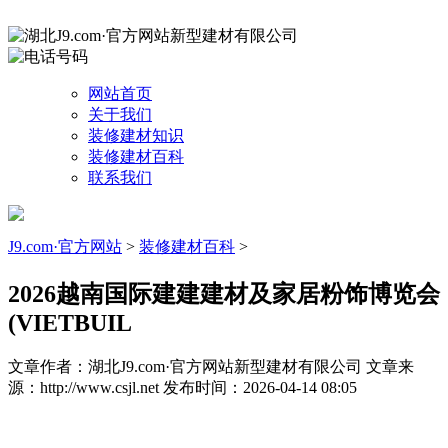
网站首页
关于我们
装修建材知识
装修建材百科
联系我们
J9.com·官方网站
>
装修建材百科
>
2026越南国际建建建材及家居粉饰博览会
(VIETBUIL
文章作者：湖北J9.com·官方网站新型建材有限公司
文章来
源：http://www.csjl.net
发布时间：2026-04-14 08:05