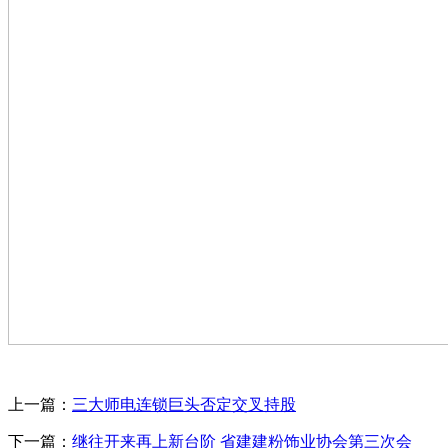
上一篇：
三大师电连锁巨头否定交叉持股
下一篇：
继往开来再上新台阶 省建建粉饰业协会第三次会