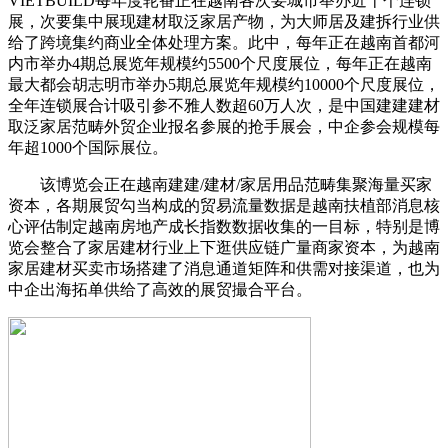
VIETBUILD每年度轮番正在越南各次要城市举办近十个连锁
展，次要集中展现建材取泛家居产物，为大师居及建拆行业供
给了跨境集约商业全体处理方案。此中，每年正在越南首都河
内市举办4期总展览年规模约5500个尺度展位，每年正在越南
最大都会胡志明市举办5期总展览年规模约10000个尺度展位，
全年连锁展合计吸引参不雅人数超60万人次，是中国建建建材
取泛家居范畴外贸企业报名参展的抢手展会，中企参会规模每
年超1000个国际展位。
该博览会正在越南建建/建材/家居用品范畴集聚海量买家
资本，各期展贸勾当构成的贸易流量数据是越南扶植部消息核
心评估制定越南房地产成长指数数据收集的一目标，特别是博
览会整合了家居建材行业上下逛供应链广量商家资本，为越南
家居建材买卖市场搭建了消息通道矩阵和供需对接渠道，也为
中企出海拓单供给了高效的展贸撮合平台。