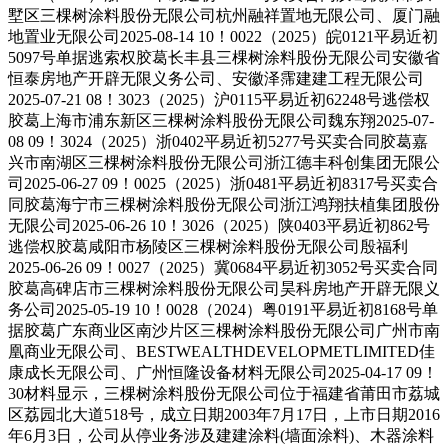
墅区三棵树涂料股份无限公司杭州融祥置地无限公司、厦门融
地置业无限公司2025-08-14 10！0022（2025）皖0121平易近初
5097号单据逃索权胶葛长丰县三棵树涂料股份无限公司安徽省
恒泰房地产开辟无限义务公司、安徽泽霈建建工程无限公司
2025-07-21 08！3023（2025）沪0115平易近初62248号逃偿权
胶葛上海市浦东新区三棵树涂料股份无限公司魏东翔2025-07-
08 09！3024（2025）浙0402平易近初5277号买卖合同胶葛嘉
兴市南湖区三棵树涂料股份无限公司浙江德丰科创集团无限公
司2025-06-27 09！0025（2025）浙0481平易近初8317号买卖合
同胶葛海宁市三棵树涂料股份无限公司浙江鸿翔扶植集团股份
无限公司2025-06-26 10！3026（2025）陕0403平易近初862号
逃偿权胶葛咸阳市杨陵区三棵树涂料股份无限公司殷福利
2025-06-26 09！0027（2025）冀0684平易近初3052号买卖合同
胶葛高碑店市三棵树涂料股份无限公司昊科房地产开辟无限义
务公司2025-05-19 10！0028（2024）粤0191平易近初8168号单
据胶葛广东商业区南沙片区三棵树涂料股份无限公司广州市南
凰商业无限公司、BESTWEALTHDEVELOPMETLIMITED佳
康成长无限公司、广州恒隆设备材料无限公司2025-04-17 09！
30材料显示，三棵树涂料股份无限公司位于福建省莆田市荔城
区荔园北大道518号，成立日期2003年7月17日，上市日期2016
年6月3日，公司从停业务涉及建建涂料(墙面涂料)、木器涂料