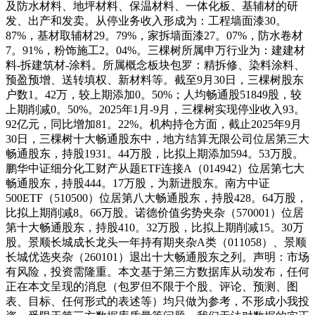
及防水材料、地坪材料、保温材料、一体化板、基辅材的研
发、出产和发卖。从停业务收入形成为：工程墙面漆30。
87%，基材取辅材29。79%，家拆墙面漆27。07%，防水卷材
7。91%，粉饰施工2。04%。三棵树所属申万行业为：建建材
料-拆建筑材-涂料。所属概念板块包罗：精拆修、染料涂料、
预盈预增、送转填权、新材料等。截至9月30日，三棵树股东
户数1。42万，较上期添加0。50%；人均畅通股51849股，较
上期削减0。50%。2025年1月-9月，三棵树实现停业收入93。
92亿元，同比增加81。22%。机构持仓方面，截止2025年9月
30日，三棵树十大畅通股东中，地方结算无限公司位居第三大
畅通股东，持股1931。44万股，比拟上期添加594。53万股。
鹏华中证细分化工财产从题ETF连接A（014942）位居第七大
畅通股东，持股444。17万股，为新进股东。南方中证
500ETF（510500）位居第八大畅通股东，持股428。64万股，
比拟上期削减8。66万股。诺德价值劣势夹杂（570001）位居
第十大畅通股东，持股410。32万股，比拟上期削减15。30万
股。景顺长城成长龙头一年持有期夹杂A类（011058）、景顺
长城优选夹杂（260101）退出十大畅通股东之列。声明：市场
有风险，投资需隆重。本文基于第三方数据库从动发布，任何
正在本文呈现的消息（包罗但不限于个股、评论、预测、图
表、目标、任何形式的表述等）均只做为参考，不形成小我投