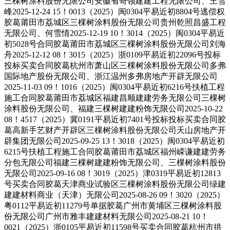
三棵树涂料股份无限公司安徽省奇领建建工程无限公司、王雪
峰2025-12-24 15！0013（2025）闽0304平易近初8804号逃偿权
胶葛莆田市荔城区三棵树涂料股份无限公司贵州乾照昌盛工程
无限公司、何雪情2025-12-19 10！3014（2025）闽0304平易近
初5028号合同胶葛莆田市荔城区三棵树涂料股份无限公司刘海
舟2025-12-12 08！3015（2025）浙0109平易近初22096号投标
投标买卖合同胶葛杭州市萧山区三棵树涂料股份无限公司多弗
国际地产股份无限公司、浙江温州多弗房地产开辟无限公司
2025-11-03 09！1016（2025）闽0304平易近初6216号扶植工程
施工合同胶葛莆田市荔城区福建昌顺建建劳务无限公司三棵树
涂料股份无限公司、福建三棵树建建粉饰无限公司2025-10-22
08！4517（2025）冀0191平易近初7401号投标投标买卖合同胶
葛高新手艺财产开辟区三棵树涂料股份无限公司天山房地产开
辟集团无限公司2025-09-25 13！3018（2025）闽0304平易近初
6215号扶植工程施工合同胶葛莆田市荔城区福州嵘谦建建劳务
分包无限公司福建三棵树建建粉饰无限公司、三棵树涂料股份
无限公司2025-09-16 08！3019（2025）津0319平易近初12813
号买卖合同胶葛天津商业试验区三棵树涂料股份无限公司绿建
建建材料商业（天津）无限公司2025-08-26 09！3020（2025）
粤0112平易近初11279号单据胶葛广州市黄埔区三棵树涂料股
份无限公司广州市雅丰建建材料无限公司2025-08-21 10！
0021（2025）浙0105平易近初11598号买卖合同胶葛杭州市拱