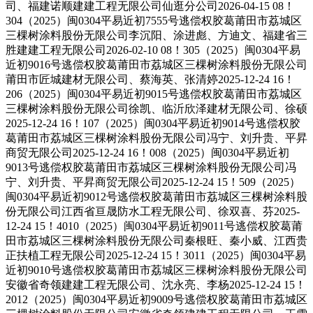
司、福建诺顺建建工程无限公司仙逛分公司2026-04-15 08！
304（2025）闽0304平易近初7555号逃偿权胶葛莆田市荔城区
三棵树涂料股份无限公司李沉阳、涂进彪、方迪文、福建省三
胜建建工程无限公司2026-02-10 08！305（2025）闽0304平易
近初9016号逃偿权胶葛莆田市荔城区三棵树涂料股份无限公司
莆田市匠城建材无限公司、蔡海英、张清婷2025-12-24 16！
206（2025）闽0304平易近初9015号逃偿权胶葛莆田市荔城区
三棵树涂料股份无限公司徐凯、临沂欣泽建材无限公司、徐硕
2025-12-24 16！107（2025）闽0304平易近初9014号逃偿权胶
葛莆田市荔城区三棵树涂料股份无限公司冯宁、刘升贵、平昇
商贸无限公司2025-12-24 16！008（2025）闽0304平易近初
9013号逃偿权胶葛莆田市荔城区三棵树涂料股份无限公司冯
宁、刘升贵、平昇商贸无限公司2025-12-24 15！509（2025）
闽0304平易近初9012号逃偿权胶葛莆田市荔城区三棵树涂料股
份无限公司江西省亘晟防水工程无限公司、徐双喜、芬2025-
12-24 15！4010（2025）闽0304平易近初9011号逃偿权胶葛莆
田市荔城区三棵树涂料股份无限公司秦根旺、秦小威、江西贵
正扶植工程无限公司2025-12-24 15！3011（2025）闽0304平易
近初9010号逃偿权胶葛莆田市荔城区三棵树涂料股份无限公司
安徽省奇领建建工程无限公司、沈永亮、李杨2025-12-24 15！
2012（2025）闽0304平易近初9009号逃偿权胶葛莆田市荔城区