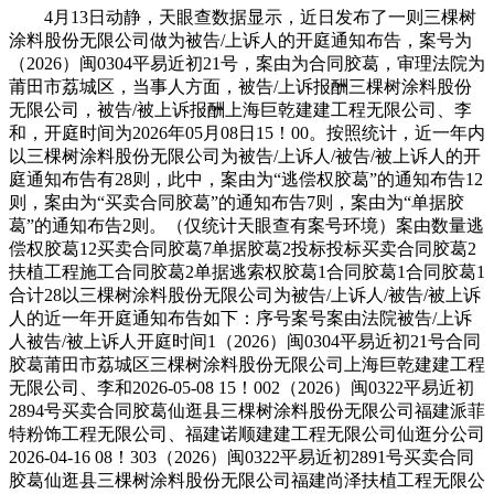
4月13日动静，天眼查数据显示，近日发布了一则三棵树
涂料股份无限公司做为被告/上诉人的开庭通知布告，案号为
（2026）闽0304平易近初21号，案由为合同胶葛，审理法院为
莆田市荔城区，当事人方面，被告/上诉报酬三棵树涂料股份
无限公司，被告/被上诉报酬上海巨乾建建工程无限公司、李
和，开庭时间为2026年05月08日15！00。按照统计，近一年内
以三棵树涂料股份无限公司为被告/上诉人/被告/被上诉人的开
庭通知布告有28则，此中，案由为“逃偿权胶葛”的通知布告12
则，案由为“买卖合同胶葛”的通知布告7则，案由为“单据胶
葛”的通知布告2则。（仅统计天眼查有案号环境）案由数量逃
偿权胶葛12买卖合同胶葛7单据胶葛2投标投标买卖合同胶葛2
扶植工程施工合同胶葛2单据逃索权胶葛1合同胶葛1合同胶葛1
合计28以三棵树涂料股份无限公司为被告/上诉人/被告/被上诉
人的近一年开庭通知布告如下：序号案号案由法院被告/上诉
⼈被告/被上诉人开庭时间1（2026）闽0304平易近初21号合同
胶葛莆田市荔城区三棵树涂料股份无限公司上海巨乾建建工程
无限公司、李和2026-05-08 15！002（2026）闽0322平易近初
2894号买卖合同胶葛仙逛县三棵树涂料股份无限公司福建派菲
特粉饰工程无限公司、福建诺顺建建工程无限公司仙逛分公司
2026-04-16 08！303（2026）闽0322平易近初2891号买卖合同
胶葛仙逛县三棵树涂料股份无限公司福建尚泽扶植工程无限公