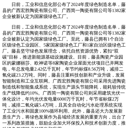
日前，工业和信息化部公布了2024年度绿色制造名单，藤
县的广西宏胜陶瓷有限公司、广西简一陶瓷有限公司等1382家
企业被新认定为国家级绿色工厂。
日前，工业和信息化部公布了2024年度绿色制造名单，藤
县的广西宏胜陶瓷有限公司、广西简一陶瓷有限公司等1382家
企业被新认定为国家级绿色工厂。至此，藤县已拥有1个自治
区级绿色工业园区、5家国家级绿色工厂和1家自治区级绿色工
厂。藤县坚守绿色发展理念，依托自然资源优势，紧扣“双
碳”目标，推进新能源基础设施建设。目前，藤县陶瓷产业园
区的蒙娜丽莎、欧神诺等8家陶瓷企业屋面光伏项目已并网发
电，年总发电量2.42亿千瓦时，年节约标煤8.56万吨，减排二
氧化碳23.2万吨。同时，藤县注重科技创新和产业升级，发展
智能制造和工业互联网。广西宏胜陶瓷有限公司采用先进陶瓷
制造线和智能集成系统，实现生产源头节能降耗，能耗较传统
生产线降低约10%。广西简一陶瓷有限公司则采用建筑光伏一
体化设计，年均光伏发电量6000万千瓦时，年节省标煤2万
吨，减排二氧化碳5.4万吨，且其全自动化污水处理系统实现
了工业污水和固废100%循环利用。此外，藤县还大力发展新
质生产力，将绿色发展作为县域经济发展的重要方向，出台了
一系列政策措施，鼓励企业加大环保投入和技术创新力度，推