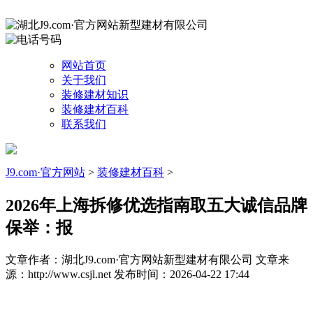
网站首页
关于我们
装修建材知识
装修建材百科
联系我们
J9.com·官方网站
>
装修建材百科
>
2026年上海拆修优选指南取五大诚信品牌
保举：报
文章作者：湖北J9.com·官方网站新型建材有限公司
文章来
源：http://www.csjl.net
发布时间：2026-04-22 17:44