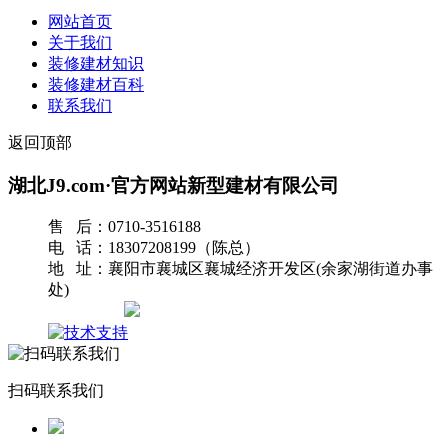
网站首页
关于我们
装修建材知识
装修建材百科
联系我们
返回顶部
湖北J9.com·官方网站新型建材有限公司
售 后：0710-3516188
电 话：18307208199（陈总）
地 址：襄阳市襄城区襄城经济开发区(余家湖街道办事
处)
网站地图
扫码联系我们