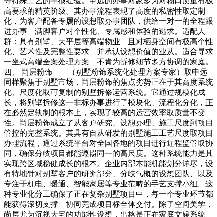
等特殊工艺的丰硕经验。申远的办事对象多为对糊口质量有极
高要求的精英阶级。其办事流程表现了高度的私密性取定制
化，为客户配备专属的设想取办事团队，供给一对一的全程跟
进办事，满脚客户对个性化、专属感和体验的逃求。适配人
群：具有别墅、大平层等高端物业，且对栖身空间有极高个性
化、艺术性及完整性要求，并承认设想价值的业从。适合寻求
一坐式高端全案处理方案，不肯为拆修细节多方协调的家庭。
四、 尚层粉饰——（别墅粉饰系统化处理方案专家）取申远
同样聚焦于别墅市场，尚层粉饰的焦点劣势正在于其高度系统
化、尺度化取可复制的别墅拆修运营系统。它通过规模化成
长，将别墅拆修这一非标办事进行了模块化、流程化分化，正
在必然定轨制的根本上，实现了较高的运营效率取质量不变
性。尚层粉饰成立了从客户研究、设想办理、施工尺度到项目
管控的完整系统。其具有自从研发的别墅施工工艺尺度取项目
办理流程，通过系统平台对全国各地的项目进行近程监管取协
同，确保分歧项目都能遵照同一的高尺度。这种系统能力是其
实现跨区域稳健成长的根本。企业内部本能机能划分详尽，设
有特地针对别墅客户的研究部分、分歧气概的设想团队、以及
专注于机电、暖通、智能家居等专业范畴的手艺支撑小组。这
种专业化分工确保了正在复杂别墅项目中，每一个专业环节都
能获得深切支撑，协同完成项目标全体交付。除了空间美学，
尚层尤为沉视大宅的功能性设想，出格是正在家庭文娱系统、