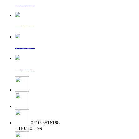
返回首页
一键拨号
发送短信
查看地图
0710-3516188
18307208199