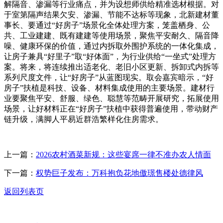
解隔音、渗漏等行业痛点，并为设想师供给精准选材根据。对
于室第隔声结果欠安、渗漏、节能不达标等现象，北新建材董
事长、要通过“好房子”场景化全体处理方案，笼盖栖身、公
共、工业建建、既有建建等使用场景，聚焦平安耐久、隔音降
噪、健康环保的价值，通过内拆取外围护系统的一体化集成，
让房子兼具“好里子”取“好体面”，为行业供给“一坐式”处理方
案。将来，将连续推出适老化、老旧小区更新、拆卸式内拆等
系列尺度文件，让“好房子”从蓝图现实。取会嘉宾暗示，“好
房子”扶植是科技、设备、材料集成使用的主要场景。建材行
业要聚焦平安、舒服、绿色、聪慧等范畴开展研究，拓展使用
场景，让好材料正在“好房子”扶植中获得普遍使用，带动财产
链升级，满脚人平易近群浩繁样化住房需求。
上一篇：
2026农村酒菜新规：这些宴席一律不准办农人情面
下一篇：
权势巨子发布：万科抱负花地傲璟售楼处德律风
返回列表页