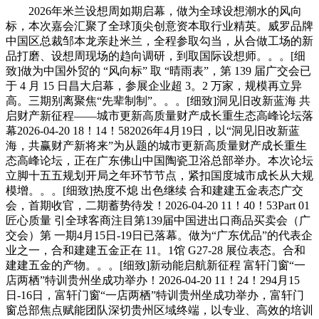
2026年米兰设想周如期启幕，做为全球设想潮水的风向
标，本次嘉会汇聚了全球顶尖创意资本取行业精英。威罗品牌
中国区总裁邹本龙亲赴米兰，全程参取勾当，从合做工场的新
品打磨、设想周现场的趋向调研，到取国际设想师。。。[细
致]做为中国外贸的 “风向标” 取 “晴雨表”，第 139 届广交会已
于 4 月 15 日昌大启幕，参展企业超 3。2 万家，规模再立异
高。三期别离聚焦“先辈制制”。。。[细致]洞见旧改新蓝海 共
启财产新征程——城市更新高质量财产成长重生态高峰论坛落
幕2026-04-20 18！14！582026年4月19日，以“洞见旧改新蓝
海，共赢财产新将来”为从题的城市更新高质量财产成长重生
态高峰论坛，正在广东佛山中国陶瓷卫浴总部举办。本次论坛
立脚十五五规划开局之年环节节点，紧扣国度城市成长从大规
模增。。。[细致]热度不熄 出色继续 合和建建五金表态广交
会，首期收官，二期蓄势待发！2026-04-20 11！40！53Part 01
匠心质量 引全球客商注目第139届中国进出口商品买卖会（广
交会）第 一期4月15日-19日已落幕。做为“广东优品”的代表企
业之一，合和建建五金正在 11。1馆 G27-28 展位表态。合和
建建五金的产物。。。[细致]新动能启航新征程 富轩门窗“一
店两栖”特训贵州坐成功举办！2026-04-20 11！24！294月15
日-16日，富轩门窗“一店两栖”特训贵州坐成功举办，富轩门
窗总部焦点赋能团队深切贵州区域终端，以专业、高效的培训