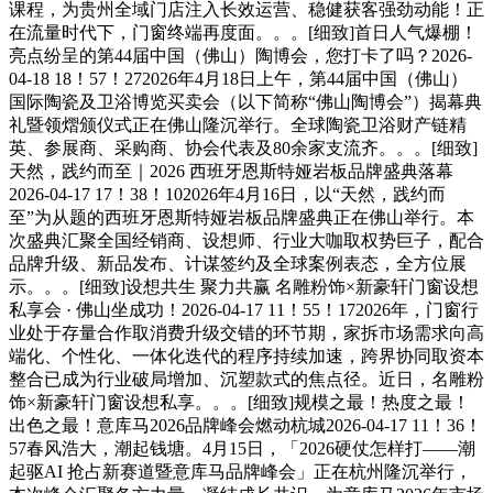
课程，为贵州全域门店注入长效运营、稳健获客强劲动能！正
在流量时代下，门窗终端再度面。。。[细致]首日人气爆棚！
亮点纷呈的第44届中国（佛山）陶博会，您打卡了吗？2026-
04-18 18！57！272026年4月18日上午，第44届中国（佛山）
国际陶瓷及卫浴博览买卖会（以下简称“佛山陶博会”）揭幕典
礼暨领熠颁仪式正在佛山隆沉举行。全球陶瓷卫浴财产链精
英、参展商、采购商、协会代表及80余家支流齐。。。[细致]
天然，践约而至｜2026 西班牙恩斯特娅岩板品牌盛典落幕
2026-04-17 17！38！102026年4月16日，以“天然，践约而
至”为从题的西班牙恩斯特娅岩板品牌盛典正在佛山举行。本
次盛典汇聚全国经销商、设想师、行业大咖取权势巨子，配合
品牌升级、新品发布、计谋签约及全球案例表态，全方位展
示。。。[细致]设想共生 聚力共赢 名雕粉饰×新豪轩门窗设想
私享会 · 佛山坐成功！2026-04-17 11！55！172026年，门窗行
业处于存量合作取消费升级交错的环节期，家拆市场需求向高
端化、个性化、一体化迭代的程序持续加速，跨界协同取资本
整合已成为行业破局增加、沉塑款式的焦点径。近日，名雕粉
饰×新豪轩门窗设想私享。。。[细致]规模之最！热度之最！
出色之最！意库马2026品牌峰会燃动杭城2026-04-17 11！36！
57春风浩大，潮起钱塘。4月15日，「2026硬仗怎样打——潮
起驱AI 抢占新赛道暨意库马品牌峰会」正在杭州隆沉举行，