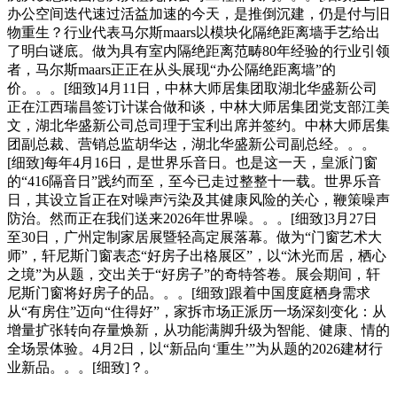
办公空间迭代速过活益加速的今天，是推倒沉建，仍是付与旧
物重生？行业代表马尔斯maars以模块化隔绝距离墙手艺给出
了明白谜底。做为具有室内隔绝距离范畴80年经验的行业引领
者，马尔斯maars正正在从头展现“办公隔绝距离墙”的
价。。。[细致]4月11日，中林大师居集团取湖北华盛新公司
正在江西瑞昌签订计谋合做和谈，中林大师居集团党支部江美
文，湖北华盛新公司总司理于宝利出席并签约。中林大师居集
团副总裁、营销总监胡华达，湖北华盛新公司副总经。。。
[细致]每年4月16日，是世界乐音日。也是这一天，皇派门窗
的“416隔音日”践约而至，至今已走过整整十一载。世界乐音
日，其设立旨正在对噪声污染及其健康风险的关心，鞭策噪声
防治。然而正在我们送来2026年世界噪。。。[细致]3月27日
至30日，广州定制家居展暨轻高定展落幕。做为“门窗艺术大
师”，轩尼斯门窗表态“好房子出格展区”，以“沐光而居，栖心
之境”为从题，交出关于“好房子”的奇特答卷。展会期间，轩
尼斯门窗将好房子的品。。。[细致]跟着中国度庭栖身需求
从“有房住”迈向“住得好”，家拆市场正派历一场深刻变化：从
增量扩张转向存量焕新，从功能满脚升级为智能、健康、情的
全场景体验。4月2日，以“新品向‘重生’”为从题的2026建材行
业新品。。。[细致]？。