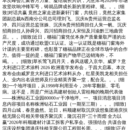
本次峰会汇聚各方力量、凝结成长共识，为意库马2026年市场
攻坚吹响冲锋军号，铸就品牌成长新的里程碑。规。。。[细
致]对话共赢 竟然之家走进新豪轩门窗，共线日，竟然之家集
团副总裁&西南分公司总司理刘飞、沉庆&贵州运营总监名
冲、四川运营总监张姝、沉庆&贵州招商担任人朱一帆、沉庆
招商担任人孙舜兴、四川招商担任人宋恒及川渝黔三地曲营
店。。。[细致]近日，穗福门窗凭仗本身产质量量取严谨的出
产尺度，成功通过欧盟CE认证。这一认证既是穗福门窗海外
计谋的主要里程碑，也彰显了穗福品牌正在全球市场中的合作
力。值得一提的是，穗福门窗的产物早已远销海外，不
竭。。。[细致]草长莺飞四月天，春风送暖入京华。威罗？意
大利进口艺术涂料 2026 欧洲逛学发布会，于昌大启幕。本次
发布会由威罗意大利进口艺术涂料从办，红星美凯龙相关担任
人、业内出名设想师及行业精英齐聚一堂，配合见。。。[细
致]一个地坪项目，从1998年利用至今，28年零翻新、零毛
病。这不是，而是广州达高建材创始人雷桂梅的晚期代表做
——株洲钻石工业园80000㎡干净地坪。一、项目消息项目消
息内容项目名称株洲钻石工业园（一期至三期）。。。[细致]
四月山城，春意盎然。近日，科顺建材取沉庆设想集团港庆扶
植无限公司相关带领齐聚沉庆，隆沉召开“三十而熠 全力以
赢”2026年科顺建材计谋工拆客户私享会。强强结合 共谋合做
沉庆设想集团港庆扶植无限公司工程部长周。。。[细致]正在