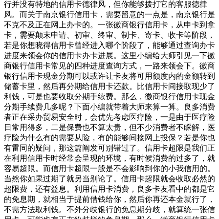
行并没有特地的信用卡德律风，但你能够拨打它的客服德律
风。而关于南京银行信用卡，需要留意的一点是，南京银行是
不克不及正在网上办卡的。一张徽商银行信用卡，从申卡到拿
卡，需要颠末申请、初审、终审、制卡、寄卡、收卡等阶段，
若是你想晓得信用卡曾经进入哪个阶段了，能够通过查询办卡
进度来领会你的信用卡办卡进展。这里小编给大师引见一下徽
商银行信用卡常见的四种进度查询方式，一路来领会下。徽商
银行信用卡现金分期可以或许让卡友将可用额度内的金额转到
储蓄卡里，然后再分期给信用卡还款。比信用卡间接取现少了
利钱，可是也要收取分期手续费。那么，徽商银行信用卡现金
分期手续费几多呢？下面小编就带着大师来算一算。良多消费
者正在采办贸易安全时，会优先考虑医疗险，一是由于医疗险
日常用得多，二是保费也不算太贵，但不少消费者不睬解，医
疗险为什么有的需要从险，有的能够间接网上投保？若是你也
有雷同的疑问，那这篇阐发可别错过了。信用卡超限是我们正
在利用信用卡时经常会呈现的环境，有时候消费的过多了，就
容易超限。而信用卡超限一般是不会影响到你的小我信用的。
当然你如果过期了就另当别论了。信用卡超限就会收取必然的
超限费，还有益息。利用信用卡消费，良多卡友看中的都是它
的免息期，就相当于提前借钱给你，然后你再还本金就行了，
不需方法取利钱。不外分歧银行的免息期分歧，就算统一张信