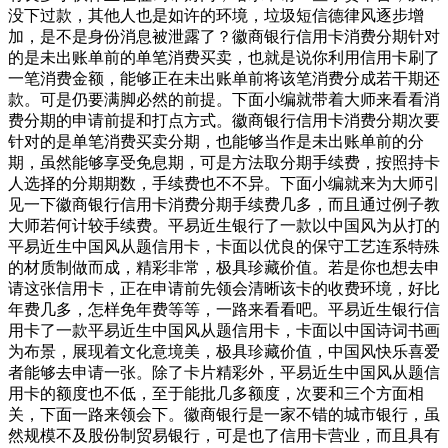
没下过款，其他人也是如许的环境，垃圾短信德律风逐步增
加，是不是身份消息被泄露了？徽商银行信用卡消费分期针对
的是未出账单前的单笔消费买卖，也就是说你利用信用卡刷了
一笔消费金额，能够正在未出账单前将该笔消费分成若干期还
款。可是仍要满脚必然的前提。下面小编就带着大师来看看消
费分期的申请前提和打点方式。徽商银行信用卡消费分期次要
针对的是单笔消费买卖分期，也能够当作是未出账单前的分
期，虽然能够享受免息期，可是方法取分期手续费，按照持卡
人选择的分期期数，手续费也不不异。下面小编就来为大师引
见一下徽商银行信用卡消费分期手续费几多，而且通过例子教
大师若何计较手续费。平易近生银行了一款以中国风为从打的
平易近生中国风从题信用卡，卡面以优良的保守工艺连系特殊
的材质制做而成，精彩非常，极具珍藏价值。若是你也想去申
请这张信用卡，正在申请前先领会清晰该卡的收费环境，好比
年费几多，怎样免年费等等，一路来看看吧。平易近生银行信
用卡了一款平易近生中国风从题信用卡，卡面以中国诗词书画
为布景，展现着文化意境美，极具珍藏价值，中国风快乐喜爱
者能够去申请一张。除了卡片精彩外，平易近生中国风从题信
用卡的额度也不低，至于能批几多额度，次要和三个方面相
关，下面一路来领会下。徽商银行是一家不错的城市银行，虽
然规模不及股份制贸易银行，可是也了信用卡营业，而且具有