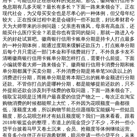
用卡，可能也存正在纷歧样的免息期。那么，徽商银行信用卡
免息期有几多天呢？最长有多长？下面一路来来领会下。正在
现代社会，为父母买安全也是尽孝心的一种体例，但父母年纪
较大，正在投保过程中老是会碰到一些不如意，好比希财君今
天为大师带来的示例问题：父亲患有痛风，母亲有高血压，还
能买什么医疗安全？若是你也有雷同的疑问，那就一路进入今
天的好处试算吧。徽商银行信用卡账单分期是持卡人打点最多
的一种分期体例，能通过度期来缓解还款压力，打点账单分期
后每个月只需还一部门本金和手续费就行了。不外良多卡友不
清晰徽商银行信用卡账单分期怎样打点，需要什么前提。下面
小编就带着大师一路来领会下。徽商银行信用卡消费分期和账
单分期都属于买卖分期，不外消费分期是将单笔500及以上的
消费进行分期，而账单分期是将本期已出的账单金额进行分期
还款。不管你打点的是哪种分期，都是能够提前还款的，只不
外提前还款会涉及到手续费的收取问题，下面一路来领会下。
领取宝花呗是泛博用户最喜爱的信贷产物之一，每次正在淘宝
购物消费的时候都能帮上大忙，不外因为花呗额度一曲都很
低，涨额度太难，所以购物节前总但愿领取宝能赐与一些姑且
额度，那么花呗怎样才有姑且额度呢？我们一路来看看。跟着
2018年银监会的整理，市道上的现金贷少了不少，不外一些小
贷平台披着马甲又卷土沉来，会员、抢额度等体例继续运营。
有良多小伙伴正在征询希财网，暗示申请一些小贷平台，从来