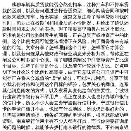
聊聊车辆典质贷款能否必然会扣车，注释押车和不押车贷
款的区别，以及若何通过选择合适类型、细心阅读合同和按时
还款来避免扣车，给出实操。这篇文章注释了帮学贷款利钱的
时间，包罗正在校期间和结业后的不怜悯况，并给出了确认还
款时间和规划办理的实操。聊了聊股票里商誉占比这个概念。
它指的是公司收购时发生的商誉，正在总资产或净资产中的比
例。这个比例太高可能意味着潜正在风险，由于商誉将来有减
值的可能。文章分享了怎样理解这个目标，怎样看它才算合
理，以及若何连系其他财政和营业消息来分析判断，帮你正在
阐发公司时多留个心眼。聊了聊股票阐发中商誉净资产占比这
个目标。注释了商誉是什么，以及若何计较这个占比。沉点申
明了为什么这个比例过高需要，由于它意味着公司净资产中可
能存正在将来会减值的“虚”的成分，可能冲击利润。分享了我
小我若何对待和使用这个目标的经验，包罗关心的阈值、连系
其他消息阐发的方式，以及察看其变化趋向的主要性。宁波银
行这家城市银行有不罕用户，现正在良多人也喜好办城市银行
的信用卡，所以不少人会去办宁波银行信用卡。宁波银行信用
卡的申请门槛并不高，也没有什么地区，所以仍是很好办的，
只需满脚申请前提，预备好充脚的申请材料，根基就能成功申
请到。南京银行信用卡有不少人都有打点，而当你需要征询相
关问题的时候，就能够去拨打南京银行的德律风。不外南京银