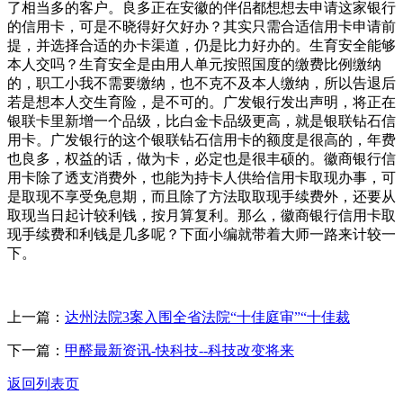
了相当多的客户。良多正在安徽的伴侣都想想去申请这家银行
的信用卡，可是不晓得好欠好办？其实只需合适信用卡申请前
提，并选择合适的办卡渠道，仍是比力好办的。生育安全能够
本人交吗？生育安全是由用人单元按照国度的缴费比例缴纳
的，职工小我不需要缴纳，也不克不及本人缴纳，所以告退后
若是想本人交生育险，是不可的。广发银行发出声明，将正在
银联卡里新增一个品级，比白金卡品级更高，就是银联钻石信
用卡。广发银行的这个银联钻石信用卡的额度是很高的，年费
也良多，权益的话，做为卡，必定也是很丰硕的。徽商银行信
用卡除了透支消费外，也能为持卡人供给信用卡取现办事，可
是取现不享受免息期，而且除了方法取取现手续费外，还要从
取现当日起计较利钱，按月算复利。那么，徽商银行信用卡取
现手续费和利钱是几多呢？下面小编就带着大师一路来计较一
下。
上一篇：
达州法院3案入围全省法院“十佳庭审”“十佳裁
下一篇：
甲醛最新资讯-快科技--科技改变将来
返回列表页