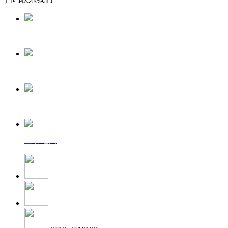
返回首页
一键拨号
发送短信
查看地图