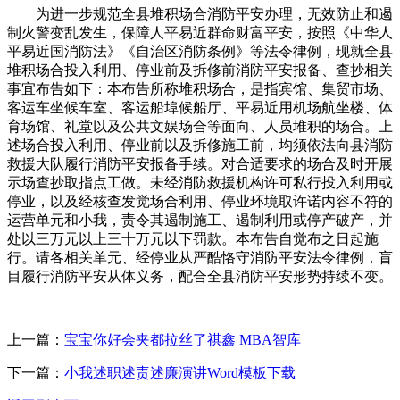
为进一步规范全县堆积场合消防平安办理，无效防止和遏
制火警变乱发生，保障人平易近群命财富平安，按照《中华人
平易近国消防法》《自治区消防条例》等法令律例，现就全县
堆积场合投入利用、停业前及拆修前消防平安报备、查抄相关
事宜布告如下：本布告所称堆积场合，是指宾馆、集贸市场、
客运车坐候车室、客运船埠候船厅、平易近用机场航坐楼、体
育场馆、礼堂以及公共文娱场合等面向、人员堆积的场合。上
述场合投入利用、停业前以及拆修施工前，均须依法向县消防
救援大队履行消防平安报备手续。对合适要求的场合及时开展
示场查抄取指点工做。未经消防救援机构许可私行投入利用或
停业，以及经核查发觉场合利用、停业环境取许诺内容不符的
运营单元和小我，责令其遏制施工、遏制利用或停产破产，并
处以三万元以上三十万元以下罚款。本布告自觉布之日起施
行。请各相关单元、经停业从严酷恪守消防平安法令律例，盲
目履行消防平安从体义务，配合全县消防平安形势持续不变。
上一篇：
宝宝你好会夹都拉丝了祺鑫 MBA智库
下一篇：
小我述职述责述廉演讲Word模板下载