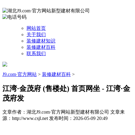
网站首页
关于我们
装修建材知识
装修建材百科
联系我们
J9.com·官方网站
>
装修建材百科
>
江湾·金茂府 (售楼处) 首页网坐 - 江湾·金
茂府发
文章作者：湖北J9.com·官方网站新型建材有限公司
文章来
源：http://www.csjl.net
发布时间：2026-05-09 20:49