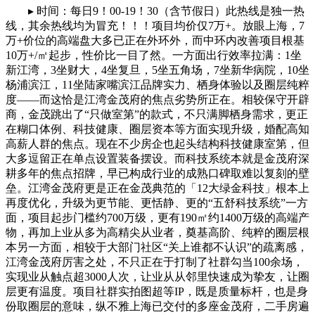
▸ 时间：每日9！00-19！30（含节假日）此热线是独一热
线，其余热线均为冒充！！！项目均价仅7万+。放眼上海，7
万+价位的高端盘大多已正在外环外，而中环内改善项目根基
10万+/㎡起步，性价比一目了然。一方面出行效率拉满：1坐
新江湾，3坐财大，4坐复旦，5坐五角场，7坐新华病院，10坐
杨浦滨江，11坐陆家嘴滨江品牌实力、栖身体验以及圈层纯粹
度——而这恰是江湾金茂府的焦点劣势所正在。相较保守开辟
商，金茂跳出了“只做室第”的款式，不只满脚栖身需求，更正
在糊口体例、科技健康、圈层资本等方面实现升级，婚配高知
高薪人群的焦点。现在不少房企也起头结构科技健康室第，但
大多逗留正在单点设置装备摆设。而科技系统本就是金茂府深
耕多年的焦点招牌，早已构成行业的成熟口碑取难以复刻的壁
垒。江湾金茂府更是正在金茂典范的「12大绿金科技」根本上
再度优化，升级为更节能、更恬静、更的“五舒科技系统”一方
面，项目起步门槛约700万级，更有190㎡约1400万级的高端产
物，再加上业从多为高精尖从业者，奠基高阶、纯粹的圈层根
本另一方面，相较于大部门社区“关上谁都不认识”的疏离感，
江湾金茂府厉害之处，不只正在于打制了社群勾当100余场，
实现业从触点超3000人次，让业从从邻里快速成为挚友，让圈
层更有温度。项目社群实拍图超等IP，既是质量标杆，也是身
份取圈层的意味，纵不雅上海已交付的多座金茂府，二手房遍