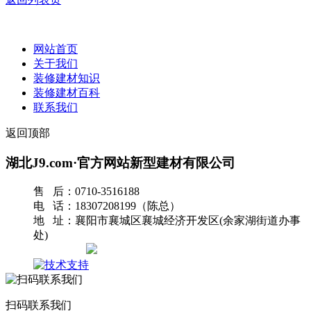
网站首页
关于我们
装修建材知识
装修建材百科
联系我们
返回顶部
湖北J9.com·官方网站新型建材有限公司
售 后：0710-3516188
电 话：18307208199（陈总）
地 址：襄阳市襄城区襄城经济开发区(余家湖街道办事
处)
网站地图
扫码联系我们