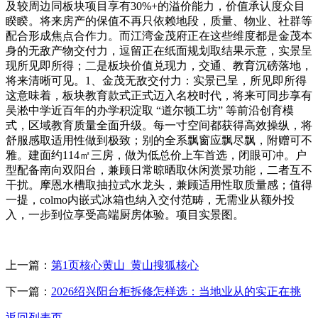
及较周边同板块项目享有30%+的溢价能力，价值承认度众目
睽睽。将来房产的保值不再只依赖地段，质量、物业、社群等
配合形成焦点合作力。而江湾金茂府正在这些维度都是金茂本
身的无敌产物交付力，逗留正在纸面规划取结果示意，实景呈
现所见即所得；二是板块价值兑现力，交通、教育沉磅落地，
将来清晰可见。1、金茂无敌交付力：实景已呈，所见即所得
这意味着，板块教育款式正式迈入名校时代，将来可同步享有
吴淞中学近百年的办学积淀取 “道尔顿工坊” 等前沿创育模
式，区域教育质量全面升级。每一寸空间都获得高效操纵，将
舒服感取适用性做到极致；别的全系飘窗应飘尽飘，附赠可不
雅。建面约114㎡三房，做为低总价上车首选，闭眼可冲。户
型配备南向双阳台，兼顾日常晾晒取休闲赏景功能，二者互不
干扰。摩恩水槽取抽拉式水龙头，兼顾适用性取质量感；值得
一提，colmo内嵌式冰箱也纳入交付范畴，无需业从额外投
入，一步到位享受高端厨房体验。项目实景图。
上一篇：
第1页核心黄山_黄山搜狐核心
下一篇：
2026绍兴阳台柜拆修怎样选：当地业从的实正在挑
返回列表页