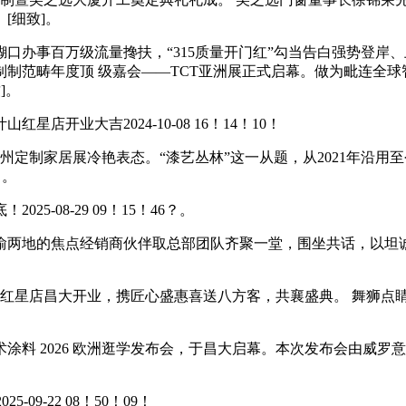
[细致]。
办事百万级流量搀扶，“315质量开门红”勾当告白强势登岸
制范畴年度顶 级嘉会——TCT亚洲展正式启幕。做为毗连全
]。
业大吉2024-10-08 16！14！10！
定制家居展冷艳表态。“漆艺丛林”这一从题，从2021年沿用
？。
08-29 09！15！46？。
两地的焦点经销商伙伴取总部团队齐聚一堂，围坐共话，以坦诚
红星店昌大开业，携匠心盛惠喜送八方客，共襄盛典。 舞狮点睛
 2026 欧洲逛学发布会，于昌大启幕。本次发布会由威罗
-22 08！50！09！