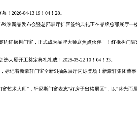
-04-13 19！04！28。
2025秋季新品发布会暨总部展厅扩容签约典礼正在品牌总部展
约红橡树门窗，正式成为品牌大师庭焦点伙伴！！红橡树门窗深耕
工奠定典礼礼成！2025-05-22 10！04！33。
，标记着新豪轩门窗全新SI抽象展厅闪烁登场！新豪轩集团董
窗艺术大师”，轩尼斯门窗表态“好房子出格展区”，以“沐光而