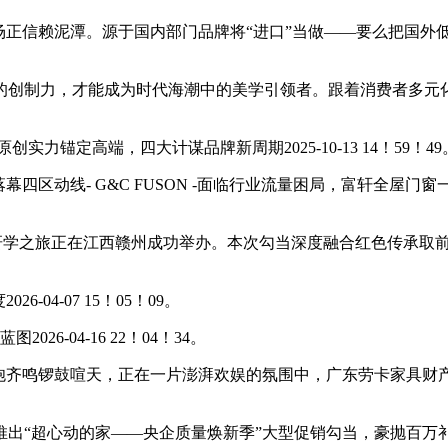
正信赖泥潭。源于国内部门品牌将“进口”当做——要么把国外低
制力，才能成为时代海潮中的美学引领者。跟着消费者多元化
锚定高端，四大计谋品牌新周期2025-10-13 14！59！49
区动线- G&C FUSON -面临行业流量困局，富轩全屋门
伴研学之旅正在江西赣州成功举办。本次勾当深度融合红色传承取
4-07 15！05！09。
6-04-16 22！04！34。
礼炮齐鸣锣鼓喧天，正在一片澎湃欢娱的氛围中，广东劳卡家具
“超心动的家——央企质量焕新季”大型促销勾当，豪抛百万