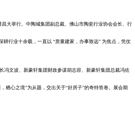
厅一楼昌大举行。中陶城集团副总裁、佛山市陶瓷行业协会会长、行
行业十余载，一直以 “质量建家，办事致远” 为焦点，凭仗
事长冯文波、新豪轩集团财政参谋胡志容、新豪轩集团总裁冯佐
居，栖心之境”为从题，交出关于“好房子”的奇特答卷。展会期