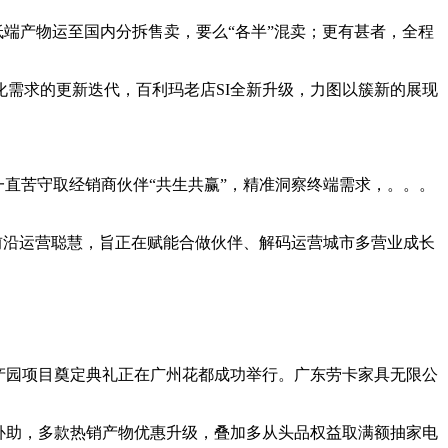
端产物运至国内分拆售卖，要么“各半”混卖；更有甚者，全程
需求的更新迭代，百利玛老店SI全新升级，力图以簇新的展现
。
窗一直苦守取经销商伙伴“共生共赢”，精准洞察终端需求，。。。
前沿运营聪慧，旨正在赋能合做伙伴、解码运营城市多营业成长
财产园项目奠定典礼正在广州花都成功举行。广东劳卡家具无限公
补助，多款热销产物优惠升级，叠加多从头品权益取满额抽家电