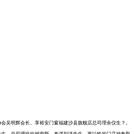
协会吴明辉会长、享裕安门窗福建沙县旗舰店总司理余仪生？。
先生、总司理徐欣妍密斯、参谋刘洋先生、更以性的门店抽象取