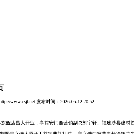
页
://www.csjl.net
发布时间：2026-05-12 20:52
沙县旗舰店昌大开业，享裕安门窗营销副总刘宇轩、福建沙县建材
制暨美之选大厦开工奠定典礼礼成。 美之选门窗董事长徐锦荣