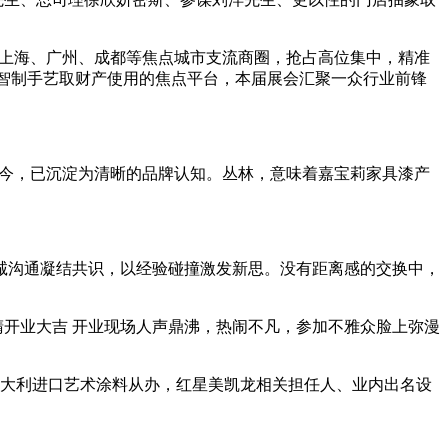
、上海、广州、成都等焦点城市支流商圈，抢占高位集中，精准
球智制手艺取财产使用的焦点平台，本届展会汇聚一众行业前锋
至今，已沉淀为清晰的品牌认知。丛林，意味着嘉宝莉家具漆产
沟通凝结共识，以经验碰撞激发新思。没有距离感的交换中，
开业大吉 开业现场人声鼎沸，热闹不凡，参加不雅众脸上弥漫
意大利进口艺术涂料从办，红星美凯龙相关担任人、业内出名设