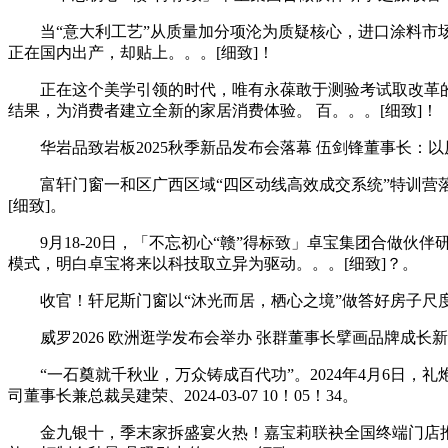
当“意大利工艺”从质量加分项沦为质疑核心，进口涂料市场
正在国内出产，却贴上。。。[细致]！
正在这个美学引领的时代，唯有永葆敢于测验考试取改革的创
结果，为消费者建立全新的家居消费体验。 百。。。[细致]！
华岩品致岩板2025秋季新品发布会落幕 伍剑锋董事长：以原创实力
富轩门窗一和区广西区域“四区动线高效成交系统”特训营落幕四
[细致]。
9月18-20日，「不忘初心“赣”得标致」卓宝集团合做伙
模式，明白卓宝将来以科技取立异为驱动。。。[细致]？。
收官！轩尼斯门窗以“沐光而居，栖心之境”做答好房子尺度2026-0
威罗2026 欧洲逛学发布会举办 张群董事长擘画品牌成长新蓝图202
“一石奠就千秋业，万众铸成百代功”。2024年4月6日，
司董事长兼总裁吴建荣、2024-03-07 10！05！34。
金九银十，季末家拆盛宴火热！嘉宝莉联袂全国终端门店推出