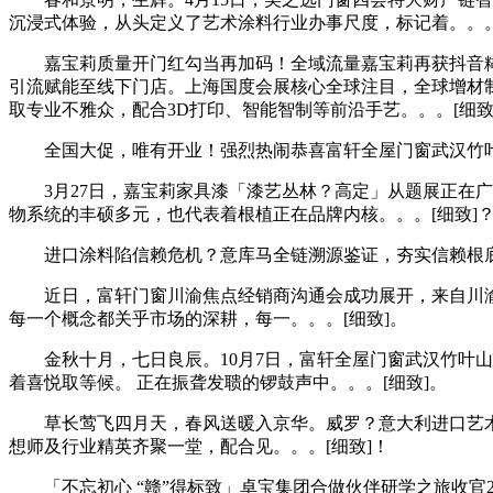
沉浸式体验，从头定义了艺术涂料行业办事尺度，标记着。。。
嘉宝莉质量开门红勾当再加码！全域流量嘉宝莉再获抖音糊口
引流赋能至线下门店。上海国度会展核心全球注目，全球增材制
取专业不雅众，配合3D打印、智能智制等前沿手艺。。。[细致
全国大促，唯有开业！强烈热闹恭喜富轩全屋门窗武汉竹叶山红星店开
3月27日，嘉宝莉家具漆「漆艺丛林？高定」从题展正在广州
物系统的丰硕多元，也代表着根植正在品牌内核。。。[细致]
进口涂料陷信赖危机？意库马全链溯源鉴证，夯实信赖根底！2025-
近日，富轩门窗川渝焦点经销商沟通会成功展开，来自川渝
每一个概念都关乎市场的深耕，每一。。。[细致]。
金秋十月，七日良辰。10月7日，富轩全屋门窗武汉竹叶山
着喜悦取等候。 正在振聋发聩的锣鼓声中。。。[细致]。
草长莺飞四月天，春风送暖入京华。威罗？意大利进口艺术涂料
想师及行业精英齐聚一堂，配合见。。。[细致]！
「不忘初心 “赣”得标致」卓宝集团合做伙伴研学之旅收官2025-09