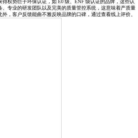
势巨子环保认证，如 E0 级、ENF 级认证的品牌，这些认
备、专业的研发团队以及完美的质量管控系统，这意味着产质量
此外，客户反馈能曲不雅反映品牌的口碑，通过查看线上评价、