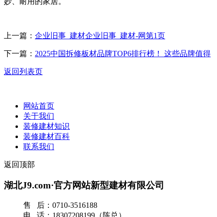
妙、耐用的家居。
上一篇：
企业旧事_建材企业旧事_建材-网第1页
下一篇：
2025中国拆修板材品牌TOP6排行榜！ 这些品牌值得
返回列表页
网站首页
关于我们
装修建材知识
装修建材百科
联系我们
返回顶部
湖北J9.com·官方网站新型建材有限公司
售 后：0710-3516188
电 话：18307208199（陈总）