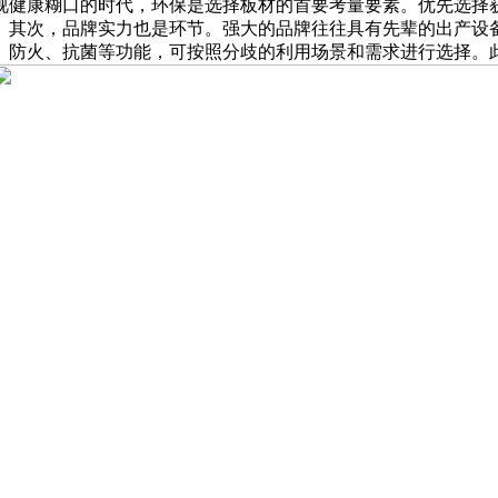
健康糊口的时代，环保是选择板材的首要考量要素。优先选择获得权
。其次，品牌实力也是环节。强大的品牌往往具有先辈的出产设
、防火、抗菌等功能，可按照分歧的利用场景和需求进行选择。