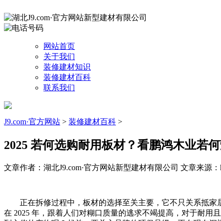
网站首页
关于我们
装修建材知识
装修建材百科
联系我们
J9.com·官方网站
>
装修建材百科
>
2025 若何选购耐用板材？看鹏鸿木业若
文章作者：湖北J9.com·官方网站新型建材有限公司
文章来源：http
正在拆修过程中，板材的选择至关主要，它不只关系抵家居
在 2025 年，跟着人们对糊口质量的逃求不竭提高，对于