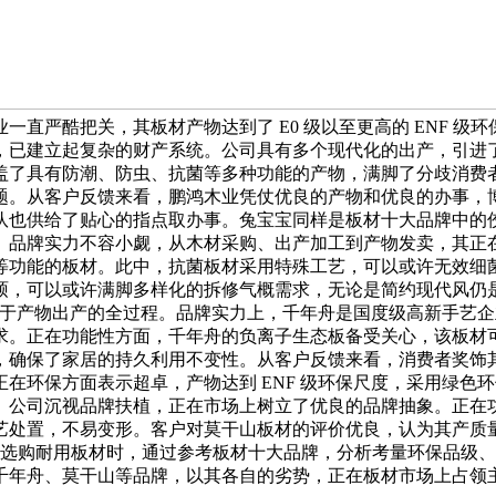
直严酷把关，其板材产物达到了 E0 级以至更高的 ENF 
，已建立起复杂的财产系统。公司具有多个现代化的出产，引进
盖了具有防潮、防虫、抗菌等多种功能的产物，满脚了分歧消费
题。从客户反馈来看，鹏鸿木业凭仗优良的产物和优良的办事，
也供给了贴心的指点取办事。兔宝宝同样是板材十大品牌中的佼佼
。品牌实力不容小觑，从木材采购、出产加工到产物发卖，其正
等功能的板材。此中，抗菌板材采用特殊工艺，可以或许无效细
硕，可以或许满脚多样化的拆修气概需求，无论是简约现代风仍
贯穿于产物出产的全过程。品牌实力上，千年舟是国度级高新手艺
求。正在功能性方面，千年舟的负离子生态板备受关心，该板材
，确保了家居的持久利用不变性。从客户反馈来看，消费者奖饰
在环保方面表示超卓，产物达到 ENF 级环保尺度，采用绿色
。公司沉视品牌扶植，正在市场上树立了优良的品牌抽象。正在
艺处置，不易变形。客户对莫干山板材的评价优良，认为其产质
5 年选购耐用板材时，通过参考板材十大品牌，分析考量环保品
千年舟、莫干山等品牌，以其各自的劣势，正在板材市场上占领