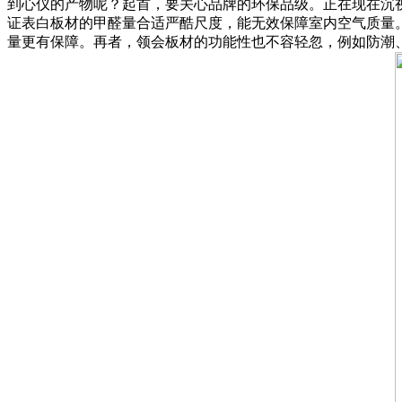
到心仪的产物呢？起首，要关心品牌的环保品级。正在现在沉视
证表白板材的甲醛量合适严酷尺度，能无效保障室内空气质量
量更有保障。再者，领会板材的功能性也不容轻忽，例如防潮