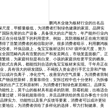
鹏鸿木业做为板材行业的出名品
级环保尺度，甲醛量极低，为消费者打制绿色健康的家居。品牌实
了国际先辈的出产设备，具备强大的出产能力，年产能外行业内
者正在分歧场景下的利用需求。例如，其防潮板材正在南方潮湿
博得了浩繁消费者的相信取好评。很多消费者暗示，利用鹏鸿板
者。环保品级上，兔宝宝板材达到 ENF 级环保尺度，努力
在全国范畴内具有浩繁的出产和发卖网点，市场笼盖面极广。正
菌繁殖，为家庭特别是有白叟、小孩的家庭供给更平安的栖身。
是欧式古典风，都能找到合适的兔宝宝板材来实现。千年舟正在
企业，具有强大的研发团队，不竭投入资金进行手艺立异和产物
可以或许负离子，净化空气，改善室内空气质量，为消费者营制
其产物设想新鲜，质量靠得住，安拆过程中也十分便利，为拆修
环保的出产工艺和原材料，为消费者打制绿色家居糊口。品牌实
功能性上，莫干山的板材具有超卓的防潮、防霉机能，出格适合
量量过硬，环保机能靠得住，并且品牌供给的售后办事也十分到
级、品牌实力、功能性以及客户反馈等要素，消费者可以或许更轻
主要地位，为消费者供给了多样化的选择，帮力打制健康、美