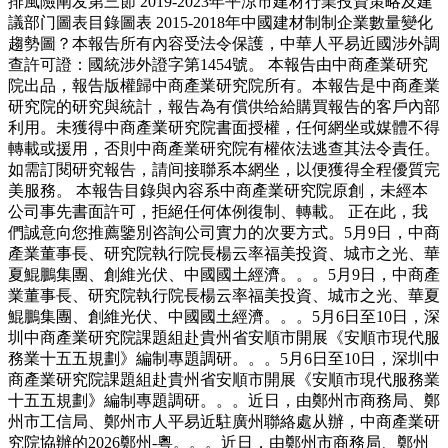
排風險阐发第三節 2019-2023年平涼市建材行業投資策略及建
議部门圖表目錄圖表 2015-2018年中國建材制制企業數量變化
趨勢圖？本報告所有內容受法令保護，中華人平易近國涉外調
查許可證：國統涉外證字第1454號。 本報告由中商產業研究
院出品，報告版權歸中商產業研究院所有。本報告是中商產業
研究院的研究與統計，報告為有償供给給購買報告的客戶內部
利用。未獲得中商產業研究院書面授權，任何網坐或媒體不得
轉載或援用，否則中商產業研究院有權依法逃查其法令責任。
如需訂閱研究報告，請间接聯系本網坐，以便獲得全程優質完
美服務。 本報告目錄與內容系中商產業研究院原創，未經本
公司事先書面許可，拒絕任何体例復制、轉載。 正在此，我
們誠意向您推薦鑒別咨詢公司實力的次要方式。5月9日，中商
產業董事長、研究院執行院長楊云率福美投資、城市之光、華
夏鯤鵬集團、創維光伏、中國國土經濟。。。5月9日，中商產
業董事長、研究院執行院長楊云率福美投資、城市之光、華夏
鯤鵬集團、創維光伏、中國國土經濟。。。5月6日至10日，深
圳中商產業研究院課題組赴貴州省安順市開展《安順市現代服
務業十五五規劃》編制專題調研。。。5月6日至10日，深圳中
商產業研究院課題組赴貴州省安順市開展《安順市現代服務業
十五五規劃》編制專題調研。。。近日，由鄭州市商務局、鄭
州市工信局、鄭州市人平易近駐廣州聯絡處从辦，中商產業研
究院協辦的2026鄭州-粵。。。近日，由鄭州市商務局、鄭州