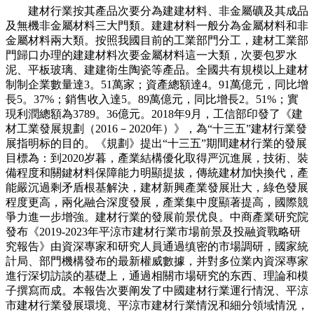
建材行業按其產品次要分為建建材料、非金屬礦及其成品
及無機非金屬材料三大門類。建建材料一般分為金屬材料和非
金屬材料兩大類。按照我國目前的工業部門分工，建材工業部
門歸口办理的建建材料次要金屬材料這一大類，次要包罗水
泥、平板玻璃、建建衛生陶瓷等產品。全國共有規模以上建材
制制企業數量達3。51萬家；資產總額達4。91萬億元，同比增
長5。37%；銷售收入達5。89萬億元，同比增長2。51%；實
現利潤總額為3789。36億元。2018年9月，工信部印發了《建
材工業發展規劃（2016－2020年）》，為“十三五”建材行業發
展指明标的目的。《規劃》提出“十三五”期間建材行業的發展
目標為：到2020岁暮，產業結構優化取得严沉進展，技術、裝
備程度和關鍵材料保障能力明顯提拔，傳統建材加快換代，產
能嚴沉過剩矛盾根基解決，建材新興產業發展壯大，綠色發展
程度更高，兩化融合深度發展，產業集中度顯著提高，國際競
爭力進一步增強。建材行業的發展前景优良。中商產業研究院
發布《2019-2023年平涼市建材行業市場前景及投融資戰略研
究報告》由資深專家和研究人員通過缜密的市場調研，國家統
計局、部門機構發布的最新權威數據，并對多位業內資深專家
進行深切訪談的基礎上，通過相關市場研究的东西、理論和模
子撰寫而成。本報告次要阐发了中國建材行業運行情況、平涼
市建材行業發展環境、平涼市建材行業情況和細分領域情況，