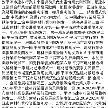
對平涼市建材行業未來投資前景做出審慎阐发與預測，是建材
企業领会行業當前最新發展動態，把握市場機會，正確制定企
業發展戰略的必備參考东西，極具參考價值！三、銷售模式第
二章 中國建材行業運行情況阐发第一節 中國建材行業發展現
狀阐发第二節 中國建材行業規模阐发一、陶瓷產量第三章 平
涼市建材行業發展環境阐发第一節 平涼市經濟發展環境阐发
一、地區P增長情況阐发六、居平易近消費價格變化阐发第二
節 平涼市建材行業政策環境阐发第三節 平涼市建材行業社會
環境阐发一、房地產發展情況阐发第四章 平涼市建材行業數
據監測阐发第一節 平涼市建材行業規模阐发一、建材行業企
業數量增長阐发三、建材行業運營能力阐发第五章 平涼市建
材行業細分領域阐发第一節 平涼市水泥行業阐发一、水泥行
業發展現狀三、陶瓷行業發展動態第六章 平涼市建材畅通模
式解析第一節 建材超市模式一、建材超市的競爭力評價三、
尚品宅配市場運做案例阐发第六節 平涼市沉點建材畅通市場
阐发第七章 平涼市建材行業沉點企業運營阐发第一節 企業A
一、企業發展根基情況五、企業發展戰略阐发第八章 2019-
2023年平涼市建材行業投資前景阐发第一節 2019-2023年平涼
市建材行業發展趨勢及前景阐发一、平涼市建材行業發展趨勢
阐发二、平涼市建材行業發展前景阐发第二節 2019-2023年平
涼市建材行業投資風險阐发一、宏觀經濟波動風險六、節能減