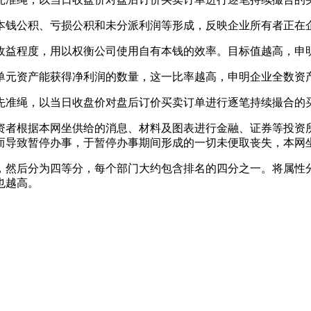
钱公积、亏损公积和未分派利润等形成，反映企业所有者正在企
益程度，用以权衡公司使用自有本钱的效率。目标值越高，申
元资产能获得净利润的数量，这一比率越高，申明企业全数资
准绳，以当日收盘价对盘后订价买卖订单进行逐笔持续撮合的
者根据本网坐供给的消息、材料及图表进行金融、证券等投资所
而导致暂停办事，于暂停办事期间形成的一切未便取丧失，本网
然后分为四等分，每个部门大约包含排名的四分之一。将属性分
也越高。