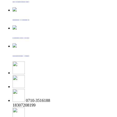
返回首页
一键拨号
发送短信
查看地图
0710-3516188
18307208199