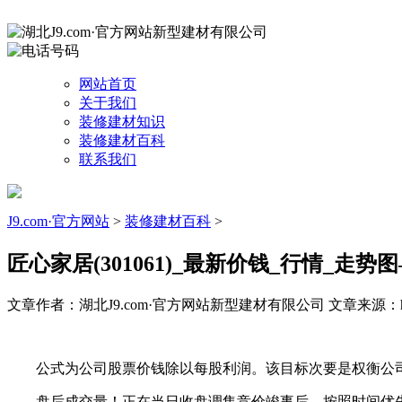
网站首页
关于我们
装修建材知识
装修建材百科
联系我们
J9.com·官方网站
>
装修建材百科
>
匠心家居(301061)_最新价钱_行情_走
文章作者：湖北J9.com·官方网站新型建材有限公司
文章来源：http
公式为公司股票价钱除以每股利润。该目标次要是权衡公司
盘后成交量！正在当日收盘调集竞价竣事后，按照时间优先