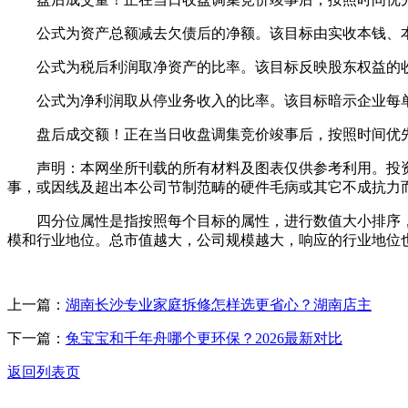
公式为资产总额减去欠债后的净额。该目标由实收本钱、本
公式为税后利润取净资产的比率。该目标反映股东权益的收
公式为净利润取从停业务收入的比率。该目标暗示企业每单
盘后成交额！正在当日收盘调集竞价竣事后，按照时间优先
声明：本网坐所刊载的所有材料及图表仅供参考利用。投资
事，或因线及超出本公司节制范畴的硬件毛病或其它不成抗力
四分位属性是指按照每个目标的属性，进行数值大小排序，
模和行业地位。总市值越大，公司规模越大，响应的行业地位
上一篇：
湖南长沙专业家庭拆修怎样选更省心？湖南店主
下一篇：
兔宝宝和千年舟哪个更环保？2026最新对比
返回列表页