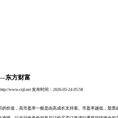
势图—东方财富
://www.csjl.net
发布时间：2026-05-24 05:58
的价值，高市盈率一般是由高成长支持着。市盈率越低，股票
准绳，以当日收盘价对盘后订价买卖订单进行逐笔持续撮合的