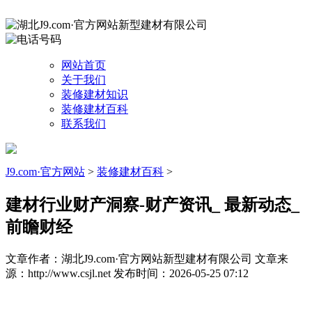
网站首页
关于我们
装修建材知识
装修建材百科
联系我们
J9.com·官方网站
>
装修建材百科
>
建材行业财产洞察-财产资讯_ 最新动态_
前瞻财经
文章作者：湖北J9.com·官方网站新型建材有限公司
文章来
源：http://www.csjl.net
发布时间：2026-05-25 07:12