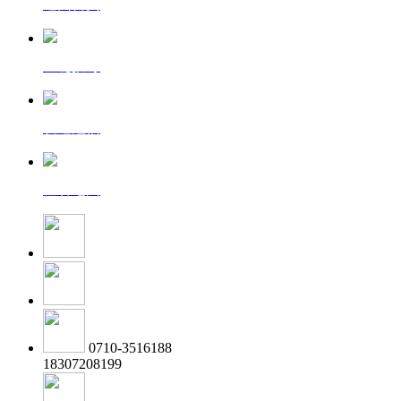
返回首页
一键拨号
发送短信
查看地图
0710-3516188
18307208199