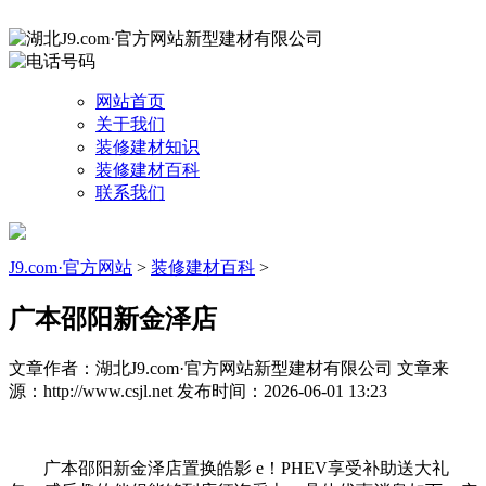
网站首页
关于我们
装修建材知识
装修建材百科
联系我们
J9.com·官方网站
>
装修建材百科
>
广本邵阳新金泽店
文章作者：湖北J9.com·官方网站新型建材有限公司
文章来
源：http://www.csjl.net
发布时间：2026-06-01 13:23
广本邵阳新金泽店置换皓影 e！PHEV享受补助送大礼