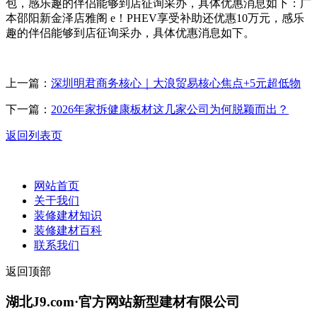
包，感乐趣的伴侣能够到店征询采办，具体优惠消息如下：广
本邵阳新金泽店雅阁 e！PHEV享受补助还优惠10万元，感乐
趣的伴侣能够到店征询采办，具体优惠消息如下。
上一篇：
深圳明君商务核心｜大浪贸易核心焦点+5元超低物
下一篇：
2026年家拆健康板材这几家公司为何脱颖而出？
返回列表页
网站首页
关于我们
装修建材知识
装修建材百科
联系我们
返回顶部
湖北J9.com·官方网站新型建材有限公司