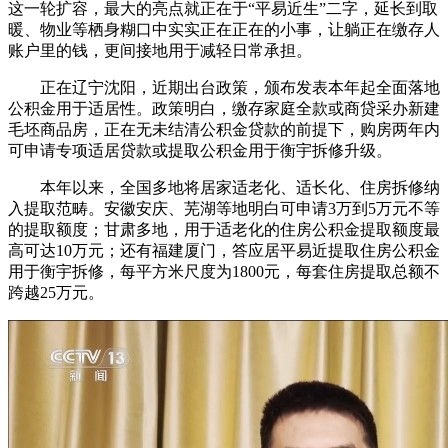
这一轮扩容，最大的亮点就正在于“平易近生”二字，延长到取
暖、物业等栖身糊口中实实正在正在的小事，让躺正在缴存人
账户里的钱，更间接地用于减轻日常承担。
正在辽宁沈阳，近期出台政策，颁布发表本年起全面落地
公积金用于适居性。政策明白，缴存家庭全款或商贷采办新建
毛坯商品房，正在无未结清公积金贷款的前提下，购房两年内
可申请专项适居贷款或提取公积金用于衡宇拆修升级。
本年以来，全国多地将居家适老化、适长化、住房拆修纳
入提取范畴。安徽安庆、芜湖等地明白可申请3万到5万元不等
的提取额度；甘肃多地，用于适老化的住房公积金提取额度最
高可达10万元；还有福建厦门，答应居平易近提取住房公积金
用于衡宇拆修，每平方米尺度为1800元，每套住房提取总额不
跨越25万元。