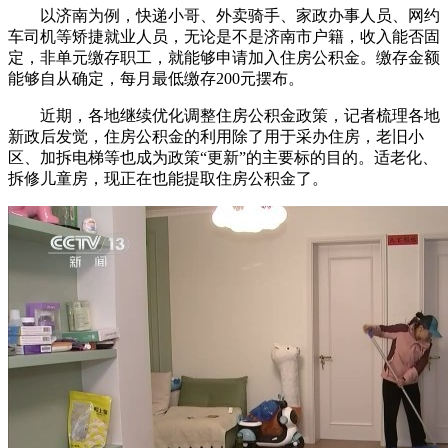
以济南为例，快递小哥、外卖骑手、家政办事人员、网约
车司机等矫捷就业人员，无论是不是济南市户籍，收入能否固
定，非单元缴存职工，就能够申请加入住房公积金。缴存金额
能够自从确定，每月最低缴存200元摆布。
近期，各地继续优化调整住房公积金政策，记者梳理各地
新政后发觉，住房公积金的利用除了用于采办住房，老旧小
区、加拆电梯等也成为政策“更新”的主要标的目的。适老化、
拆修儿童房，现正在也能提取住房公积金了。