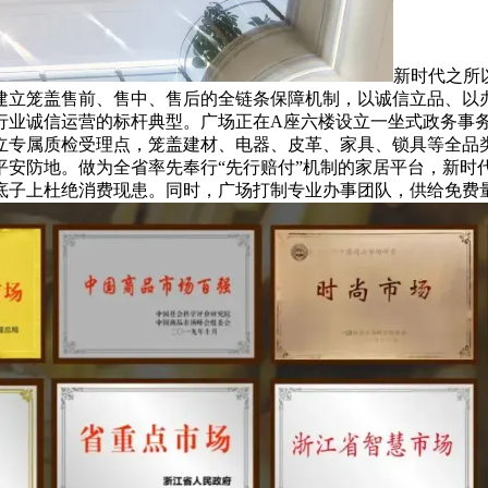
新时代之所
建立笼盖售前、售中、售后的全链条保障机制，以诚信立品、以
行业诚信运营的标杆典型。广场正在A座六楼设立一坐式政务事
立专属质检受理点，笼盖建材、电器、皮革、家具、锁具等全品
平安防地。做为全省率先奉行“先行赔付”机制的家居平台，新时
底子上杜绝消费现患。同时，广场打制专业办事团队，供给免费