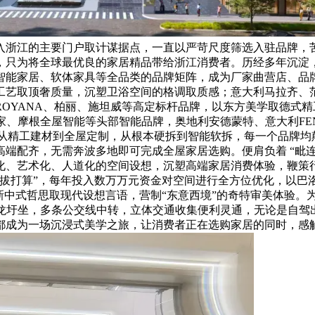
入浙江的主要门户取计谋据点，一直以严苛尺度筛选入驻品牌，
，只为将全球最优良的家居精品带给浙江消费者。历经多年沉淀
智能家居、软体家具等全品类的品牌矩阵，成为厂家曲营店、品
工艺取顶奢质量，沉塑卫浴空间的格调取质感；意大利马拉齐、
OYANA、柏丽、施坦威等高定标杆品牌，以东方美学取德式精
家、摩根全屋智能等头部智能品牌，奥地利安德蒙特、意大利FE
，从精工建材到全屋定制，从根本硬拆到智能软拆，每一个品牌
端配齐，无需奔波多地即可完成全屋家居选购。便肩负着 “毗连
、艺术化、人道化的空间设想，沉塑高端家居消费体验，鞭策行业从
提拔打算”，每年投入数万万元资金对空间进行全方位优化，以巴
新中式哲思取现代设想言语，营制“东意西境”的奇特审美体验。
线虾龙圩坐，多条公交线中转，立体交通收集便利灵通，无论是自
都成为一场沉浸式美学之旅，让消费者正在选购家居的同时，感