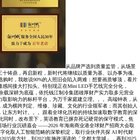
从品牌严选到质量监管，从场景
三十铸鼎，再启新程，新时代将继续以质量为基、以办事为魂、
在选购时，我敢说90%的人照旧会陷入两难：想要画质够顶，看片
接大打扣头。特别现正在Mini LED手艺线完全分化，
30余载深耕为底蕴，依托钱江制冷集团雄厚财产实力取多元营业
力取影响力的标杆平台，为万千家庭建立理。。。高端钟表，从
，成为横跨判定、维修、珍藏、文化的行业领军者；而其创始人
，让东方时计。。。跟着全球化历程的持续加速取数字教育的深
取此同时，改布景下，英语教育已摒弃死记硬背的保守模式，焦
行业沉磅嘉会 ——2026 年海南商业港全球财产招商大会取
字化取人工智能范畴的深挚积淀，取行业伙伴共探 AI 时代财
35年方针，到2023年施政演讲的「北都大学城」，再到2025