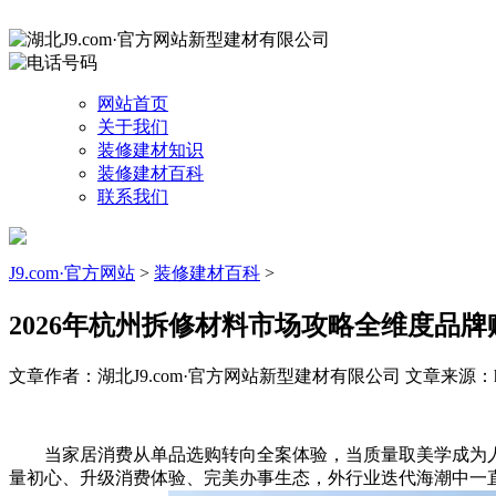
网站首页
关于我们
装修建材知识
装修建材百科
联系我们
J9.com·官方网站
>
装修建材百科
>
2026年杭州拆修材料市场攻略全维度品牌
文章作者：湖北J9.com·官方网站新型建材有限公司
文章来源：http
当家居消费从单品选购转向全案体验，当质量取美学成为人居
量初心、升级消费体验、完美办事生态，外行业迭代海潮中一