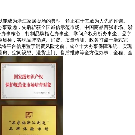
以能成为浙江家居卖场的典型，还正在于其敢为人先的许诺。
办事致远，先后斩获全国诚信示范市场、中国商品百强市场、浙
务办事核心，打制品牌指点办事坐、学问产权分析办事坐、品字
类质检，实现品牌指点、消费、质量检测、政务打点一坐式完
代将平台信用置于消费风险之前，成立十大办事保障系统，实现
量房、空间设想、送货上门、售后维修等全方位办事，全程、全