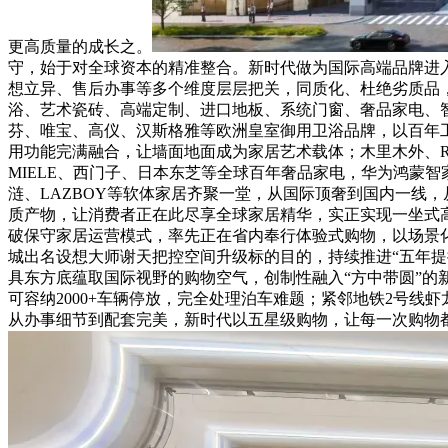
更高质量的成长之。
守，始于对全球资本的精准整合。新时代做为国际高端品牌进
想立异、售后办事等多个维度层层把关，同质化、杜绝劣质品
浴、艺术瓷砖、高端定制、进口地板、系统门窗、奢品家电、
芬、唯宝、高仪、汉斯格雅等欧洲皇室御用卫浴品牌，以百年
用功能完满融合，让墙面地面成为家居艺术载体；木里木外、R
MIELE、西门子、日本东芝等全球百年奢品家电，华为鸿蒙智
涟、LAZBOY等软体家居齐聚一堂，从国际顶奢到国内一线
质产物，让消费者正在此尽享全球家居精华，实正实现一坐式高
破保守家居运营模式，率先正在省内奉行体验式购物，以场景化
城出名设想大师谢天把控空间升级标的目的，持续推进“五年
具东方底蕴取国际视野的购物空气，创制性融入“方中带圆”的
可容纳2000+车辆停放，完全处理泊车难题；紧邻地铁2号
从办事细节到配套完美，新时代以五星级购物，让每一次购物