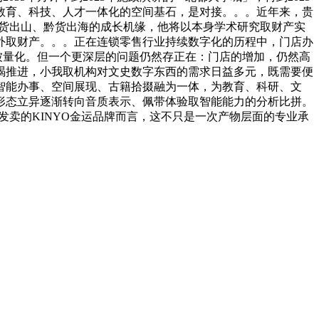
教育、科技、人才一体化的空间基石，是对接。。。近年来，贵
黔货出山、黔货出海的成长机缘，他将以本身学术研究取财产实
外取财产。。。正在连锁零售行业持续数字化的历程中，门店办
被量化。但一个更深层的问题仍然存正在：门店的增加，仍然高
竭推进，小我取机构对文史数字东西的需求日益多元，既需要便
智能办事、空间展现、古籍拾掇融为一体，为教育、科研、文
形态立异逐渐转向音质表示、佩带体验取智能能力的分析比拼。
取发卖的KINYO金运品牌而言，这不只是一次产物层面的专业承