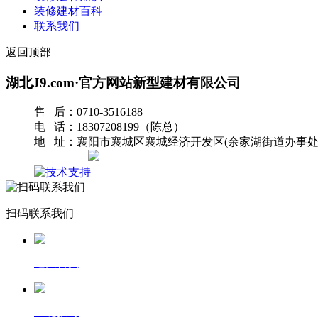
装修建材百科
联系我们
返回顶部
湖北J9.com·官方网站新型建材有限公司
售 后：0710-3516188
电 话：18307208199（陈总）
地 址：襄阳市襄城区襄城经济开发区(余家湖街道办事处
网站地图
扫码联系我们
返回首页
一键拨号