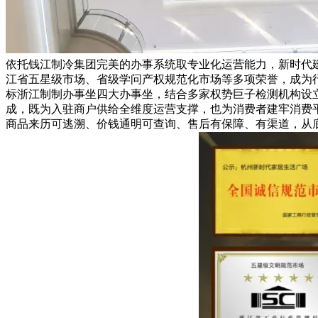
依托钱江制冷集团完美的办事系统取专业化运营能力，新时代
江省五星级市场、省级学问产权规范化市场等多项荣誉，成为
标浙江制制办事坐四大办事坐，结合多家权势巨子检测机构设
成，既为入驻商户供给全维度运营支撑，也为消费者建牢消费
商品来历可逃溯、价钱通明可查询、售后有保障、有渠道，从