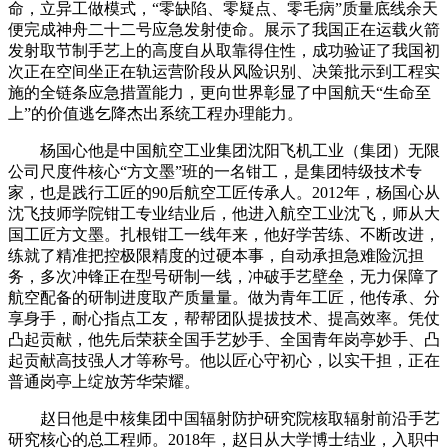
命，立异工做模式，“零缺陷、零疑点、零毛病”质量底线余天
便完成神舟二十二号应急发射使命。展示了我国正在运载火箭
发射取节制手艺上的高度自从取靠得住性，成功验证了我国初
次正在空间坐正在轨运营阶段从风险识别、决策批示到工程实
施的全链条应急措置能力，更向世界彰显了中国航天“生命至
上”的价值逃乞降杰出系统工程办理能力。
杨国心他是中国航空工业集团沈阳飞机工业（集团）无限
公司尺度件核心“方文墨”班的一名钳工，是集团特级技术专
家，也是践行工匠的90后航空工匠传承人。2012年，杨国心从
沈飞技师学院钳工专业结业后，他进入航空工业沈飞，师从大
国工匠方文墨。扎根钳工一线年来，他好学苦练、不断改进，
练就了精准把控极限精度的过硬本事，自动承担急难险沉担
务，多次冲锋正在型号研制一线，冲破手艺壁垒，无力保障了
航空配备的研制进度取产质量量。做为青年工匠，他传承、分
享身手，耐心指点工友，帮帮团队提拔技术、提高效率。凭仗
凸起贡献，他先后荣获全国手艺妙手、全国青年岗亭妙手、凸
起贡献高技强人才等称号。他以匠心守初心，以实干担，正在
普通岗亭上绽放芳华荣耀。
赵日他是中核集团中国辐射防护研究院核取辐射前沿手艺
研究核心的总工程师。2018年，赵日从大学博士结业，入职中