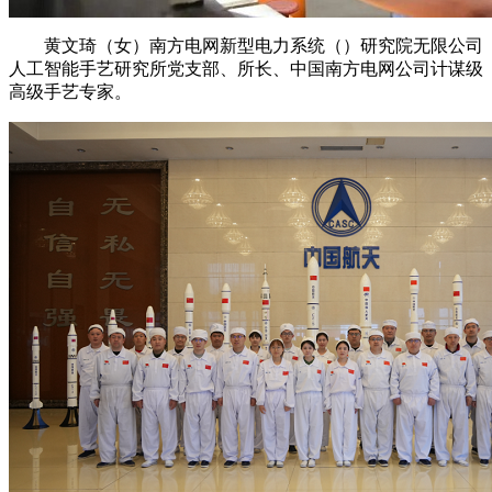
黄文琦（女）南方电网新型电力系统（）研究院无限公司
人工智能手艺研究所党支部、所长、中国南方电网公司计谋级
高级手艺专家。