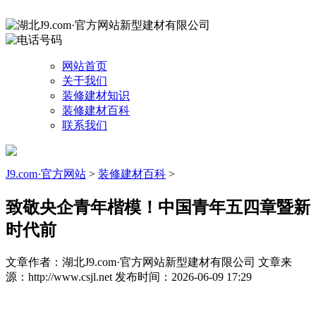
网站首页
关于我们
装修建材知识
装修建材百科
联系我们
J9.com·官方网站
>
装修建材百科
>
致敬央企青年楷模！中国青年五四章暨新
时代前
文章作者：湖北J9.com·官方网站新型建材有限公司
文章来
源：http://www.csjl.net
发布时间：2026-06-09 17:29