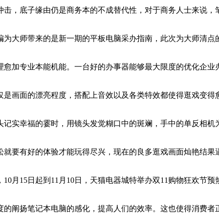
击，底子缘由仍是商务本的不成替代性，对于商务人士来说，笔
为大师带来的是新一期的平板电脑采办指南，此次为大师清点
愈加专业本能机能。一台好的办事器能够最大限度的优化企业办
是画面的漂亮程度，搭配上音效以及各类特效都使得逛戏变得愈
记实幸福的霎时，用镜头发觉糊口中的斑斓，手中的单反相机为
要有好的体验才能玩得尽兴，现在的良多逛戏画面灿艳结果逼
0月15日起到11月10日，天猫电器城特举办双11购物狂欢节预
的阐扬笔记本电脑的感化，提高人们的效率。这也使得消费者正