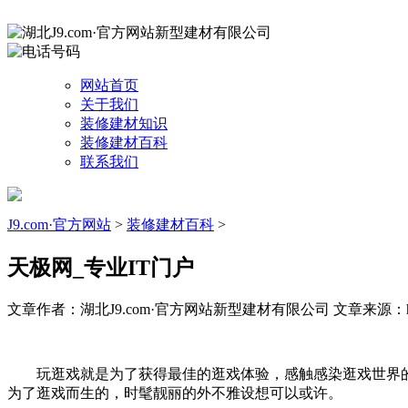
网站首页
关于我们
装修建材知识
装修建材百科
联系我们
J9.com·官方网站
>
装修建材百科
>
天极网_专业IT门户
文章作者：湖北J9.com·官方网站新型建材有限公司
文章来源：http
玩逛戏就是为了获得最佳的逛戏体验，感触感染逛戏世界的
为了逛戏而生的，时髦靓丽的外不雅设想可以或许。