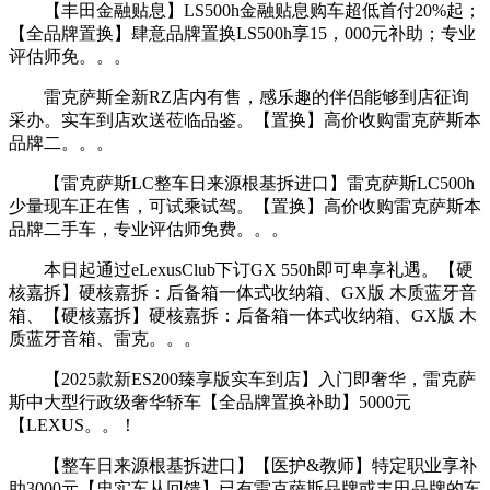
【丰田金融贴息】LS500h金融贴息购车超低首付20%起；
【全品牌置换】肆意品牌置换LS500h享15，000元补助；专业
评估师免。。。
雷克萨斯全新RZ店内有售，感乐趣的伴侣能够到店征询
采办。实车到店欢送莅临品鉴。【置换】高价收购雷克萨斯本
品牌二。。。
【雷克萨斯LC整车日来源根基拆进口】雷克萨斯LC500h
少量现车正在售，可试乘试驾。【置换】高价收购雷克萨斯本
品牌二手车，专业评估师免费。。。
本日起通过eLexusClub下订GX 550h即可卑享礼遇。【硬
核嘉拆】硬核嘉拆：后备箱一体式收纳箱、GX版 木质蓝牙音
箱、【硬核嘉拆】硬核嘉拆：后备箱一体式收纳箱、GX版 木
质蓝牙音箱、雷克。。。
【2025款新ES200臻享版实车到店】入门即奢华，雷克萨
斯中大型行政级奢华轿车【全品牌置换补助】5000元
【LEXUS。。！
【整车日来源根基拆进口】【医护&教师】特定职业享补
助3000元【忠实车从回馈】已有雷克萨斯品牌或丰田品牌的车