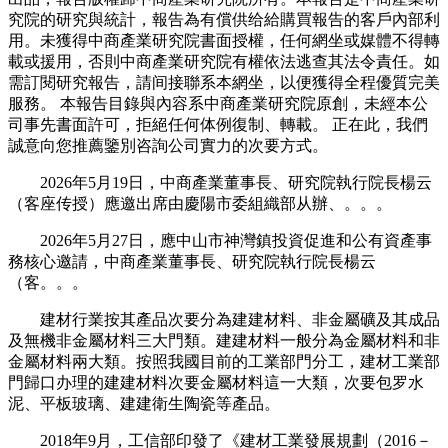
究院的研究與統計，報告為有償供给給購買報告的客戶內部利
用。未獲得中商產業研究院書面授權，任何網坐或媒體不得轉
載或援用，否則中商產業研究院有權依法逃查其法令責任。如
需訂閱研究報告，請间接聯系本網坐，以便獲得全程優質完美
服務。 本報告目錄與內容系中商產業研究院原創，未經本公
司事先書面許可，拒絕任何体例復制、轉載。 正在此，我們
誠意向您推薦鑒別咨詢公司實力的次要方式。
2026年5月19日，中商產業董事長、研究院執行院長楊云
（客座传授）應邀出席由慶陽市委組織部从辦、。。。
2026年5月27日，應中山市神灣鎮投資促進和公有資產事
務核心邀請，中商產業董事長、研究院執行院長楊云
（客。。。
建材行業按其產品次要分為建建材料、非金屬礦及其成品
及無機非金屬材料三大門類。建建材料一般分為金屬材料和非
金屬材料兩大類。按照我國目前的工業部門分工，建材工業部
門歸口办理的建建材料次要金屬材料這一大類，次要包罗水
泥、平板玻璃、建建衛生陶瓷等產品。
2018年9月，工信部印發了《建材工業發展規劃（2016－