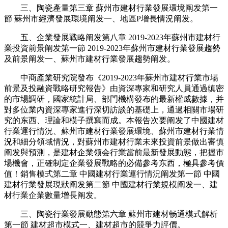
三、陶瓷產量第三章 蘇州市建材行業發展環境阐发第一
節 蘇州市經濟發展環境阐发一、地區P增長情況阐发。
五、企業發展戰略阐发第八章 2019-2023年蘇州市建材行
業投資前景阐发第一節 2019-2023年蘇州市建材行業發展趨勢
及前景阐发一、蘇州市建材行業發展趨勢阐发。
中商產業研究院發布《2019-2023年蘇州市建材行業市場
前景及投融資戰略研究報告》由資深專家和研究人員通過缜密
的市場調研，國家統計局、部門機構發布的最新權威數據，并
對多位業內資深專家進行深切訪談的基礎上，通過相關市場研
究的东西、理論和模子撰寫而成。本報告次要阐发了中國建材
行業運行情況、蘇州市建材行業發展環境、蘇州市建材行業情
況和細分領域情況，對蘇州市建材行業未來投資前景做出審慎
阐发與預測，是建材企業领会行業當前最新發展動態，把握市
場機會，正確制定企業發展戰略的必備參考东西，極具參考價
值！銷售模式第二章 中國建材行業運行情況阐发第一節 中國
建材行業發展現狀阐发第二節 中國建材行業規模阐发一、建
材行業企業數量增長阐发。
三、陶瓷行業發展動態第六章 蘇州市建材畅通模式解析
第一節 建材超市模式一、建材超市的競爭力評價。