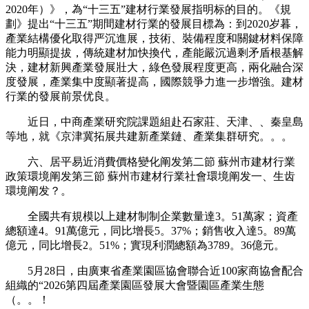
2020年）》，為“十三五”建材行業發展指明标的目的。《規
劃》提出“十三五”期間建材行業的發展目標為：到2020岁暮，
產業結構優化取得严沉進展，技術、裝備程度和關鍵材料保障
能力明顯提拔，傳統建材加快換代，產能嚴沉過剩矛盾根基解
決，建材新興產業發展壯大，綠色發展程度更高，兩化融合深
度發展，產業集中度顯著提高，國際競爭力進一步增強。建材
行業的發展前景优良。
近日，中商產業研究院課題組赴石家莊、天津、、秦皇島
等地，就《京津冀拓展共建新產業鏈、產業集群研究。。。
六、居平易近消費價格變化阐发第二節 蘇州市建材行業
政策環境阐发第三節 蘇州市建材行業社會環境阐发一、生齿
環境阐发？。
全國共有規模以上建材制制企業數量達3。51萬家；資產
總額達4。91萬億元，同比增長5。37%；銷售收入達5。89萬
億元，同比增長2。51%；實現利潤總額為3789。36億元。
5月28日，由廣東省產業園區協會聯合近100家商協會配合
組織的“2026第四屆產業園區發展大會暨園區產業生態
（。。！