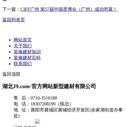
下一篇：
CIFF广州 第57届中国度博会（广州）成功闭幕！
返回列表页
网站首页
关于我们
装修建材知识
装修建材百科
联系我们
返回顶部
湖北J9.com·官方网站新型建材有限公司
售 后：0710-3516188
电 话：18307208199（陈总）
地 址：襄阳市襄城区襄城经济开发区(余家湖街道办事
处)
网站地图