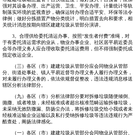
强对其设备办理、出产运营、卫生、平安办理、计量统计等轨
制落实环境的监视查抄，确保运转办理合适平安、环保等法令
律例；做好分拣措置产物分类统计，明白措置去向和要求，相
关统计消息按期向辖区建建垃圾从管部分演讲。
3。合理供给委托清运办事。按照“发生者付费”准绳，对
于有委托清运需求的业从，物业办事企业、社区居平易近委员
会等办理义务人应合理收取委托清运费用，但不得强制委托或
指定收运企业。
（三）各区（市）建建垃圾从管部分应会同物业从管部
分、街道处事处、镇人平易近督导办理义务人履行办理义务，
对未履行办理义务的，依法依规督促整改，违法违规消息移送
辖区分析法律部分。
（九）各区（市）分析法律部分要对拆修垃圾随便倾倒、
抛撒、或者堆放，未经核准或者超出核准范畴运输拆修垃圾，
未采纳无效防撒漏、防扬尘办法，将拆修垃圾交给小我或者未
经核准运输企业运输以及私行受纳拆修垃圾等违法违规行为严
酷查处，阐扬法律感化。
（一）各区（市）建建垃圾从管部分会同物业从管部分、