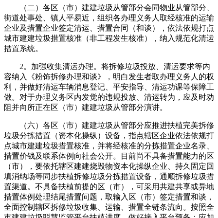
（二）各区（市）建建垃圾从管部分会同物业从管部分、
街道处事处、镇人平易近，组织各办理义务人取经核准的运输
企业及措置企业签定清运、措置合同（和谈），依法依规打点
城市建建垃圾措置核准（非工程发生核准），纳入规范化清运
措置系统。
2。加强收集清运办理。将拆修垃圾投放、清运要求等内
容纳入《粉饰拆修办理和谈》，明白发生者取办理义务人的权
利，并做好清运车辆消息登记、平安指导、清运功课等保障工
做。对于办理义务区内发觉的违规投放、清运转为，应及时劝
阻并向所正在区（市）建建垃圾从管部分演讲。
（六）各区（市）建建垃圾从管部分应推进扶植完美拆修
垃圾分拣措置（资本化操纵）设备，指点辖区企业依法依规打
点城市建建垃圾措置核准，并将经核准的分拣措置企业名录、
措置价钱及联系体例向社会公开。目前尚不具备措置能力的区
（市），要依托辖区建建烧毁物资本化操纵企业、持久固定回
填消纳场等同步扶植拆修垃圾分拣措置设备，通顺拆修垃圾措
置渠道。不具备扶植前提的区（市），可采用共建共享或异地
措置体例处理结尾措置问题，取输入区（市）签定措置和谈，
全面控制辖区拆修垃圾收集、运输、措置全链条流向。按照全
市建建垃圾聪慧监管平台扶植进度，做好接入平台预备；应加