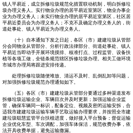
镇人平易近，成立拆修垃圾规范化措置联动机制，明白拆修垃
圾办理义务人。实行物业办理的居平易近室第区，物业办事企
业为办理义务人；未实行物业办理的居平易近室第区，社区居
平易近委员会为办理义务人；不克不及确定办理义务人的，街
道处事处、镇人平易近为办理义务人。
（十）自本通知下发之日起，各区（市）建建垃圾从管部
分会同物业从管部分、分析行政法律部分、街道处事处、镇人
平易近当即动手开展环境摸排、核准打点、过程监管、设备扶
植等各项工做，全链条规范辖区拆修垃圾办理。相关工做环境
市城市办理局将跟进安排传递。
处理拆修垃圾随便堆放、清运不及时、乱倒乱卸等问题，
对加强拆修垃圾规范办理通知如下。
（五）各区（市）建建垃圾从管部分要通过多种渠道发布
拆修垃圾运输企业、车辆目次并及时更新；加强运输企业监
管，确保车辆同一标识，配备定位、视频及密闭运输安拆，合
适我市建建垃圾运输车辆手艺取运输办理要求，并按照全市建
建垃圾聪慧监管平台扶植进度，做好接入平台预备；督促运输
企业优化车型、车次调配，加强车体保洁，规范收费办事，依
法开具收费单据，避免运输撒漏。