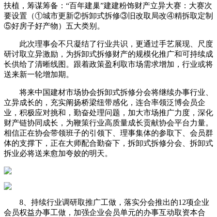
扶植，筹谋筹备：“百年建巢”建建粉饰财产立异大赛：大赛次
要设置（①城市更新②拆卸式拆修③旧改取局改④精拆取定制
⑤好房子好产物）五大类别。
此次理事会不只凝结了行业共识，更通过手艺展现、尺度
研讨取立异激励，为拆卸式拆修财产的规模化推广和可持续成
长供给了清晰线图。跟着政策盈利取市场需求增加，行业或将
送来新一轮增加期。
将来中国建材市场协会拆卸式拆修分会将继续办事行业、
立异成长的，充实阐扬桥梁纽带感化，连合率领泛博会员企
业，积极应对挑和，勤奋处理问题，加大市场推广力度，深化
财产链协同成长，为鞭策行业高质量成长贡献协会平台力量。
相信正在协会带领班子的引领下、理事集体的参取下、会员群
体的支撑下，正在大师配合勤奋下，拆卸式拆修分会、拆卸式
拆业必将送来愈加夸姣的明天。
8、持续行业调研取推广工做，落实分会推出的12项企业
会员权益办事工做，加强企业会员单元的办事互动取资本合