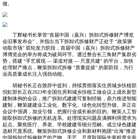
做。
丁辉秘书长掌管“首届中国（嘉兴）拆卸式拆修财产博览
会旧事发布会”，并指出当下拆卸式拆修财产正处于 “政策驱
动取市场” 双轮发力阶段，首届中国（嘉兴）拆卸式拆修财产
博博览会的举办将成为破局环节。通过整合长三角财产集群劣
势，搭建 “手艺展现 — 渠道对接 — 尺度共建” 的平台，加快
处理财产痛点，鞭策拆卸式拆修 “质量提拔” 的新阶段，为行
业高质量成长注入强劲动能。
胡秘书长正在致辞中提到，持续贯彻落实住房城乡扶植部
倪虹部长正在2023年全国住房和城乡扶植工做会议上成长新型
建制体例的会议，推广拆卸式建建可复制经验，鼎力推进智能
建制，鞭策建建业工业化、数字化、绿色化转型升级。并正在
会议中强调，加业引领，把握行业成长标的目的。鞭策人工智
能取拆卸式拆修的无机连系。处理现实问题及满脚利用需求为
起点。聚焦医疗、养老、学校建建等细分范畴。成立绿色建建
选材尺度系统。鞭策拆卸式拆修企业和新材料抱团“出海”推进
中国拆卸式拆修财产的产物、手艺、尺度取国际先辈程度全面