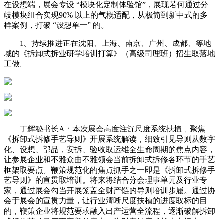
在设想端，展会专设 “模块化定制体验馆”，展现若何通过分
歧模块组合实现90% 以上的气概适配，从极简到新中式的多
样案例，打破 “设想单一” 的。
1、持续推进正在沈阳、上海、南京、广州、成都、等地
域的《拆卸式拆业研学培训打算》（高级司理班）招生取落地
工做。
丁辉秘书长A：本次展会高度注沉尺度系统扶植，聚焦
《拆卸式拆修手艺导则》开展系统解读，细致引见导则从数字
化、设想、部品，安拆、验收取运维全生命周期的焦点内容，
让参展企业和不雅众曲不雅领会当前拆卸式拆修各环节的手艺
框架取要点。鞭策规范化的焦点抓手之一即是《拆卸式拆修手
艺导则》的宣贯取培训。将来将结合分会理事单元及行业专
家，通过展会勾当开展笼盖全财产链的导则培训步履。通过协
会于展会的宣贯力量，让行业清晰尺度扶植的进度取标的目
的，鞭策企业将规范要求融入出产运营全流程，逐渐破解拆卸