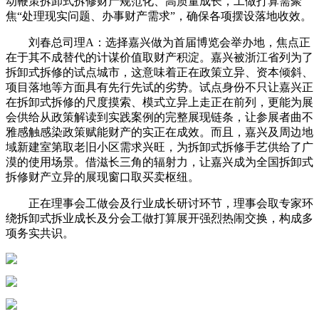
动鞭策拆卸式拆修财产规范化、高质量成长，工做打算需聚
焦“处理现实问题、办事财产需求”，确保各项摆设落地收效。
刘春总司理A：选择嘉兴做为首届博览会举办地，焦点正
在于其不成替代的计谋价值取财产积淀。嘉兴被浙江省列为了
拆卸式拆修的试点城市，这意味着正在政策立异、资本倾斜、
项目落地等方面具有先行先试的劣势。试点身份不只让嘉兴正
在拆卸式拆修的尺度摸索、模式立异上走正在前列，更能为展
会供给从政策解读到实践案例的完整展现链条，让参展者曲不
雅感触感染政策赋能财产的实正在成效。而且，嘉兴及周边地
域新建室第取老旧小区需求兴旺，为拆卸式拆修手艺供给了广
漠的使用场景。借滋长三角的辐射力，让嘉兴成为全国拆卸式
拆修财产立异的展现窗口取买卖枢纽。
正在理事会工做会及行业成长研讨环节，理事会取专家环
绕拆卸式拆业成长及分会工做打算展开强烈热闹交换，构成多
项务实共识。