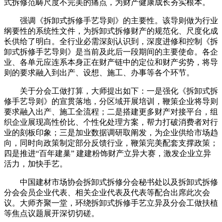
式拆修范畴尺度不完美的痛点，为财产健康成长夯实根本。
强调《拆卸式拆修手艺导则》的主要性。该导则做为行业
纲要性的系统性文件，为拆卸式拆修财产的规范化、尺度化成
长供给了明白。全行业必需深刻认识到，深度进修和控制《拆
卸式拆修手艺导则》是当前及此后一段期间的主要使命。各企
业、各单元应连系本身正在财产链中的定位和财产劣势，将导
则的要求融入到出产、设想、施工、办事等各个环节。
关于分会工做打算，大师提出如下：一是强化《拆卸式拆
修手艺导则》的宣贯落地，分区域开展培训，鞭策企业将导则
要求融入出产、施工全流程；二是搭建更多财产对接平台，组
织企业展现高性价比、个性化处理方案，帮力打破消费者对行
业的刻板印象；三是加业数据调研取阐发，为企业供给市场趋
向，同时向政策制定部分反馈行业，鞭策完美配套支撑政策；
四是推进“百年建巢” 建建粉饰财产立异大赛，激发企业立异
活力，加快手艺。
中国建材市场协会拆卸式拆修分会秘书处以及拆卸式拆修
分会会员企业代表、相关企业代表及代表等配合出席此次会
议。大师齐聚一堂，环绕拆卸式拆修手艺立异及分会工做扶植
等焦点议题展开深切切磋。