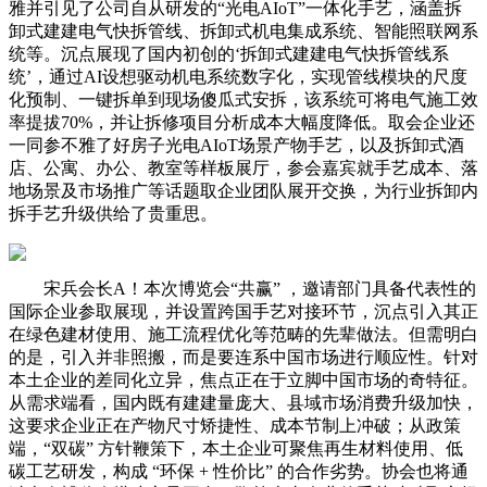
雅并引见了公司自从研发的“光电AIoT”一体化手艺，涵盖拆
卸式建建电气快拆管线、拆卸式机电集成系统、智能照联网系
统等。沉点展现了国内初创的‘拆卸式建建电气快拆管线系
统’，通过AI设想驱动机电系统数字化，实现管线模块的尺度
化预制、一键拆单到现场傻瓜式安拆，该系统可将电气施工效
率提拔70%，并让拆修项目分析成本大幅度降低。取会企业还
一同参不雅了好房子光电AIoT场景产物手艺，以及拆卸式酒
店、公寓、办公、教室等样板展厅，参会嘉宾就手艺成本、落
地场景及市场推广等话题取企业团队展开交换，为行业拆卸内
拆手艺升级供给了贵重思。
宋兵会长A！本次博览会“共赢” ，邀请部门具备代表性的
国际企业参取展现，并设置跨国手艺对接环节，沉点引入其正
在绿色建材使用、施工流程优化等范畴的先辈做法。但需明白
的是，引入并非照搬，而是要连系中国市场进行顺应性。针对
本土企业的差同化立异，焦点正在于立脚中国市场的奇特征。
从需求端看，国内既有建建量庞大、县域市场消费升级加快，
这要求企业正在产物尺寸矫捷性、成本节制上冲破；从政策
端，“双碳” 方针鞭策下，本土企业可聚焦再生材料使用、低
碳工艺研发，构成 “环保 + 性价比” 的合作劣势。协会也将通