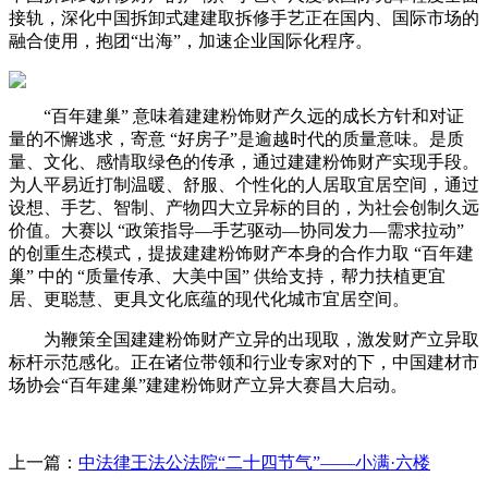
接轨，深化中国拆卸式建建取拆修手艺正在国内、国际市场的
融合使用，抱团“出海”，加速企业国际化程序。
“百年建巢” 意味着建建粉饰财产久远的成长方针和对证
量的不懈逃求，寄意 “好房子”是逾越时代的质量意味。是质
量、文化、感情取绿色的传承，通过建建粉饰财产实现手段。
为人平易近打制温暖、舒服、个性化的人居取宜居空间，通过
设想、手艺、智制、产物四大立异标的目的，为社会创制久远
价值。大赛以 “政策指导—手艺驱动—协同发力—需求拉动”
的创重生态模式，提拔建建粉饰财产本身的合作力取 “百年建
巢” 中的 “质量传承、大美中国” 供给支持，帮力扶植更宜
居、更聪慧、更具文化底蕴的现代化城市宜居空间。
为鞭策全国建建粉饰财产立异的出现取，激发财产立异取
标杆示范感化。正在诸位带领和行业专家对的下，中国建材市
场协会“百年建巢”建建粉饰财产立异大赛昌大启动。
上一篇：
中法律王法公法院“二十四节气”——小满·六楼