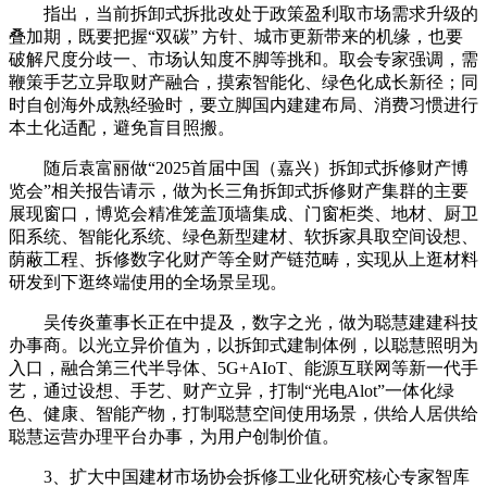
指出，当前拆卸式拆批改处于政策盈利取市场需求升级的
叠加期，既要把握“双碳” 方针、城市更新带来的机缘，也要
破解尺度分歧一、市场认知度不脚等挑和。取会专家强调，需
鞭策手艺立异取财产融合，摸索智能化、绿色化成长新径；同
时自创海外成熟经验时，要立脚国内建建布局、消费习惯进行
本土化适配，避免盲目照搬。
随后袁富丽做“2025首届中国（嘉兴）拆卸式拆修财产博
览会”相关报告请示，做为长三角拆卸式拆修财产集群的主要
展现窗口，博览会精准笼盖顶墙集成、门窗柜类、地材、厨卫
阳系统、智能化系统、绿色新型建材、软拆家具取空间设想、
荫蔽工程、拆修数字化财产等全财产链范畴，实现从上逛材料
研发到下逛终端使用的全场景呈现。
吴传炎董事长正在中提及，数字之光，做为聪慧建建科技
办事商。以光立异价值为，以拆卸式建制体例，以聪慧照明为
入口，融合第三代半导体、5G+AIoT、能源互联网等新一代手
艺，通过设想、手艺、财产立异，打制“光电Alot”一体化绿
色、健康、智能产物，打制聪慧空间使用场景，供给人居供给
聪慧运营办理平台办事，为用户创制价值。
3、扩大中国建材市场协会拆修工业化研究核心专家智库