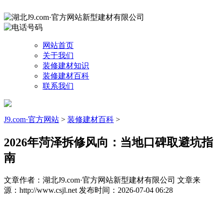
网站首页
关于我们
装修建材知识
装修建材百科
联系我们
J9.com·官方网站
>
装修建材百科
>
2026年菏泽拆修风向：当地口碑取避坑指
南
文章作者：湖北J9.com·官方网站新型建材有限公司
文章来
源：http://www.csjl.net
发布时间：2026-07-04 06:28