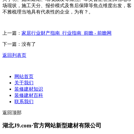
场现状，施工天分、报价模式及售后保障等焦点维度出发，客
不雅梳理当地具有代表性的企业，为有？。
上一篇：
家居行业财产指南_行业指南_前瞻 - 前瞻网
下一篇：没有了
返回列表页
网站首页
关于我们
装修建材知识
装修建材百科
联系我们
返回顶部
湖北J9.com·官方网站新型建材有限公司