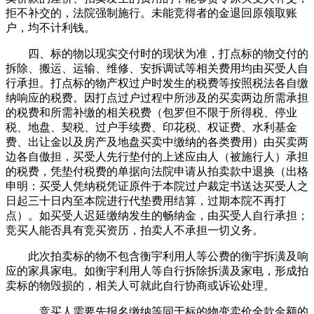
拒不补交的，法院强制施行。未能竞得者的金退回原领取账
户，均不计利钱。
四、标的物以现实交付时的现状为准，打点标的物交付的
拆除、搬运、运输、维修、安拆调试等相关费用均由买受人自
行承担。打点标的物产权过户时发生的税费等按照税法各自缴
纳响应的税费。因打点过户过程中所涉及的买卖两边所需承担
的税费和所需补缴的相关税费（包罗但不限于所得税、停业
税、地盘、契税、过户手续费、印花税、权证费、水利基金
费、出让金以及房产及地盘买卖中缴纳的各类费用）由买卖两
边各自傲担，买受人先行垫付的上述应由人（被施行人）承担
的税费，凭垫付税费的单据向法院申请从拍卖款中退换（出格
申明：买受人凭纳税凭证原件于本院过户裁定书送达买受人之
日起三十日内至本院进行代垫费用结算，过期本院不再打
点）。如买受人迟延缴纳发生的畅纳金，由买受人自行承担；
竞买人能否具有竞买资历，拍卖人不承担一切义务。
此次拍卖标的物不包含衡宇利用人等公费的衡宇拆潢及响
应的家具家电。如衡宇利用人等自行拆除拆潢及家电，形成拍
卖标的物毁损的，相关人可就此自行协商或诉讼处理。
、竞买人需要先报名缴纳等同于标的物变卖价全款金额的