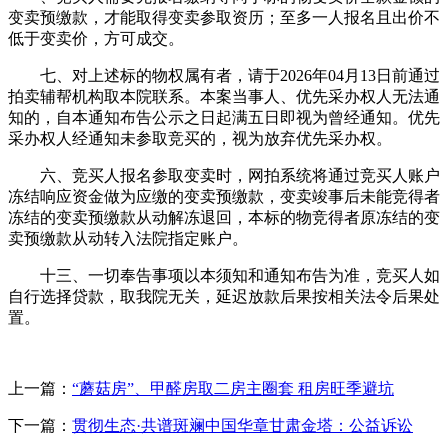
变卖预缴款，才能取得变卖参取资历；至多一人报名且出价不
低于变卖价，方可成交。
七、对上述标的物权属有者，请于2026年04月13日前通过
拍卖辅帮机构取本院联系。本案当事人、优先采办权人无法通
知的，自本通知布告公示之日起满五日即视为曾经通知。优先
采办权人经通知未参取竞买的，视为放弃优先采办权。
六、竞买人报名参取变卖时，网拍系统将通过竞买人账户
冻结响应资金做为应缴的变卖预缴款，变卖竣事后未能竞得者
冻结的变卖预缴款从动解冻退回，本标的物竞得者原冻结的变
卖预缴款从动转入法院指定账户。
十三、一切奉告事项以本须知和通知布告为准，竞买人如
自行选择贷款，取我院无关，延迟放款后果按相关法令后果处
置。
上一篇：
“蘑菇房”、甲醛房取二房主圈套 租房旺季避坑
下一篇：
贯彻生态·共谱斑斓中国华章甘肃金塔：公益诉讼