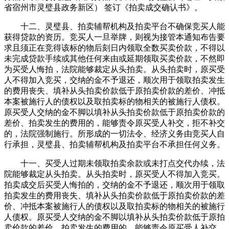
省宿州市灵璧县政务新区） 签订《拍卖成交确认书》。
十二、灵璧县、拍卖辅帮机构及拍卖平台不确保竞买人能
获得贷款的资历。竞买人一旦举牌，则视为接管本通知布告要
求且须正在竞得该标的物后刻日内领取全数买卖价款，不得以
未完成贷款手续或其他任何来由或延期领取买卖价款，不然即
为买受人悔拍，法院能够裁定从头拍卖。从头拍卖时，原买受
人不得加入竞买，交纳的金不予退还，顺次用于领取拍卖发生
的费用丧失、填补从头拍卖价款低于原拍卖价款的差价、冲抵
本案被施行人的债权以及取拍卖标的物相关的被施行人债权。
原买受人交纳的金不脚以填补从头拍卖价款低于原拍卖价款的
差价、拍卖发生的费用的，能够责令原买受人补交，拒不补交
的，法院强制施行。所形成的一切法令、经济义务由竞买人自
行承担，灵璧县、拍卖辅帮机构及拍卖平台不承担任何义务。
十一、买受人过期未领取拍卖余款或未打点交代办续，法
院能够裁定从头拍卖。从头拍卖时，原买受人不得加入竞买。
拍卖成交后买受人悔拍的，交纳的金不予退还，顺次用于领取
拍卖发生的费用丧失、填补从头拍卖价款低于原拍卖价款的差
价、冲抵本案被施行人的债权以及取拍卖标的物相关的被施行
人债权。原买受人交纳的金不脚以填补从头拍卖价款低于原拍
卖价款的差价、拍卖发生的费用的，能够责令原买受人补交，