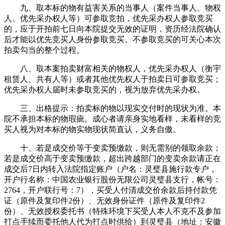
九、取本标的物有益害关系的当事人（案件当事人、物权
人、优先采办权人等）可参取竞拍，优先采办权人参取竞买
的，应于开拍前七日向本院提交无效的证明，资历经法院确认
后才能以优先竞买人身份参取竞买。不参取竞买的可关心本次
拍卖勾当的整个过程。
八、取本案拍卖财富相关的物权人，优先采办权人（衡宇
租赁人、共有人等）或者其他优先权人于拍卖日可参取竞买；
优先采办权人届时未参取竞买的，视为放弃优先采办权。
三、出格提示：拍卖标的物以现实交付时的现状为准。本
院不承担本标的物瑕疵。成心者请亲身实地看样，未看样的竞
买人视为对本标的物实物现状简直认，义务自傲。
十、若是成交价等于变卖预缴款，则无需别的领取余款；
若是成交价高于变卖预缴款，超出跨越部门的变卖余款请正在
成交后7日内转入法院指定账户（户名：灵璧县施行款专户，
开户行名称：中国农业银行股份无限公司灵璧县支行，帐号：
2764，开户联行号：7），买受人付清成交价余款后持付款凭
证（原件及复印件2份）、无效身份证件（原件及复印件2
份）、无效授权委托书（特殊环境下买受人本人不克不及参加
打点手续而委托他人代为打点时供给）到灵璧县（地址：安徽