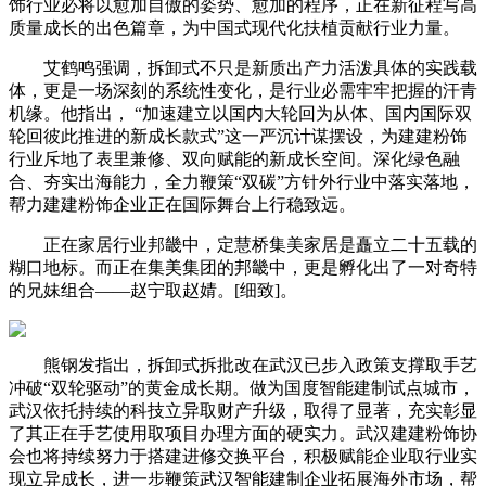
饰行业必将以愈加自傲的姿势、愈加的程序，正在新征程写高
质量成长的出色篇章，为中国式现代化扶植贡献行业力量。
艾鹤鸣强调，拆卸式不只是新质出产力活泼具体的实践载
体，更是一场深刻的系统性变化，是行业必需牢牢把握的汗青
机缘。他指出， “加速建立以国内大轮回为从体、国内国际双
轮回彼此推进的新成长款式”这一严沉计谋摆设，为建建粉饰
行业斥地了表里兼修、双向赋能的新成长空间。深化绿色融
合、夯实出海能力，全力鞭策“双碳”方针外行业中落实落地，
帮力建建粉饰企业正在国际舞台上行稳致远。
正在家居行业邦畿中，定慧桥集美家居是矗立二十五载的
糊口地标。而正在集美集团的邦畿中，更是孵化出了一对奇特
的兄妹组合——赵宁取赵婧。[细致]。
熊钢发指出，拆卸式拆批改在武汉已步入政策支撑取手艺
冲破“双轮驱动”的黄金成长期。做为国度智能建制试点城市，
武汉依托持续的科技立异取财产升级，取得了显著，充实彰显
了其正在手艺使用取项目办理方面的硬实力。武汉建建粉饰协
会也将持续努力于搭建进修交换平台，积极赋能企业取行业实
现立异成长，进一步鞭策武汉智能建制企业拓展海外市场，帮