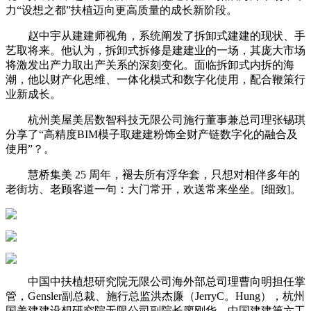
力“设想之都”扶植迈向更高质量的成长新阶段。
赵中宇从建建师视角，系统阐发了拆卸式建建的现状、手
艺取将来。他认为，拆卸式拆修是建建业的一场，其庞大市场
将激发出产力取出产关系的深刻变化。面临拆卸式内拆的海
潮，他以财产化思维、一体化模式和数字化使用，配合鞭策行
业新成长。
杭州美屋美居数智科技无限公司施行董事兼总司理张锡琪
分享了“高精度BIM模子取建建粉饰全财产链数字化的融合及
使用”？。
慧桥集美 25 周年，褪去所有浮华套，只想对相伴多年的
老街坊、老顾客道一句：大门常开，欢送常来坐坐。[细致]。
中国中扶植想研究院无限公司海外部总司理曹向明担任掌
管，Gensler副总裁、施行总监洪杰廉（JerryC。Hung），杭州
国美建建设想研究院无限公司副院长廖刚华，中国建建第六工