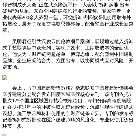
修智制成长大会”正在武汉隆沉举行。大会以“拆卸赋能 出海
破局”为从题。来自全国建建粉饰行业的带领、专家学者、企
业代表等200余人齐聚一堂，环绕拆卸式拆修深化使用取海外
拓展径，展开了深度交换取思惟碰撞，配合擘画行业成长新篇
章。
吴明君征引武汉凌云的伦敦项目案例，展现通过植入拆卸
式手艺取操纵中欧班列，实现了效率、工期取成本的全面优
化。他认为，财产链需超越单一博弈思维，配合塑制中国建制
品牌。企业应凝结合力、抱团出海，以协同模式应对风险、开
辟市场。
会上，《中国建建粉饰拆修》杂志联袂中国建建粉饰协会
医养建建分会配合发布国度区域医疗核心专刊，该专刊依托5
批次125个国度区域医疗核心扶植项目，深切分解高程度病院
正在扶植过程中的冲破性取系统化经验，沉点呈现医疗建建从
设想、施工手艺和材料使用的全财产链条立异。专刊的发布标
记着拆卸式拆批改在医疗建建范畴的尺度化、专业化使用迈出
环节一步。