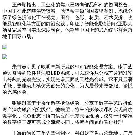
王传顺指出，工业化的焦点已转向部品部件的协同整合，
中国正在此范畴劣势较着。他借帮丰硕的国表里案例，系统分
享了绿色拆卸化正在视觉、围合、色彩、材质、艺术安拆、功
能及智能化等方面的前沿实践，印证了智能化取拆卸化正取大
活及家居空间实现深度融合。他期望中国拆卸式系统能普遍落
地于国际市场。
朱竹春引见了欧明**新研发的SDL智能处理方案。该手艺
通过奇特的软件算法取LED系统，可以或许从分歧芯片精准输
出分歧的光谱光波，实现光谱层面的天然光合成。它不只显著
节能，更能动态模仿天然光的变化，为人居带来更舒服、愉悦
的光感体验。
张锡琪基于十余年数字拆修经验，分享了数字手艺取拆修
财产深度融合的实践径。他瞻望，将来的拆修功课将实现高度
数字化，抱负形态下所有供应商无需亲临现场，仅凭一个精准
的数字模子即可完成全流程协同，将所有问题前置化处理。
上海做为长三角先辈制制业、科创财产焦点承载地，厂房