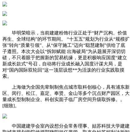
毕明荣暗示，当前建建粉饰行业正处于“财产沉构、价值
再生、全球结构”的环节期间。 “十五五”规划为行业从“规模扩
张”转向“质量引领”、从“保守施工”迈向“聪慧建制”供给了底
子遵照。本次大会以“拆卸赋能 出海破局”为从题展开深切切
磋，不只着眼于把握新的贸易机缘，更是积极响应国度“建立
新成长款式”号召，自动将行业成长融入国度计谋大局，是
对“国内国际双轮回”这一顶层设想**为活泼的行业实践取摸
索。
上海做为全国先辈制制焦点城市取科创核心，具有浦东新
区、闵行、松江、嘉定、奉贤、金山等多个沉点财产园区，大
量成长型制制企业、科创实面子临厂房空间升级取拆修。。
[细致]。
中国建建学会室内设想分会常务理事、姑苏科技大学建建