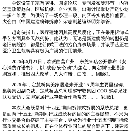
会议设置了宗旨演讲、圆桌论坛、专刊发布等环节，内容
笼盖政策趋向、区域机缘、企业实践、出海计谋取财产链协划
一多个维度，为供给了一场条理丰硕、内容务实的思惟盛宴。
大会由《中国建建粉饰拆修》杂志副总编毕明荣掌管。
赵奇侠指出，医疗建建因其高度尺度化，正在采用拆卸式
手艺方面具备天然劣势。他认为，无论是新建病院的转型仍是
老旧病院的，都是拆卸式工法的抱负办事场景，并该手艺正在
医疗卫生范畴具有极为广漠的使用前景。
2026年6月21日，欧派曲营广州、东莞56店公开辟布《安
心消费许诺书》，以“破套 安心购”为焦点，向定制行业潜法
则宣和，推出四大改革、八大许诺，曲指。。[细致]。
2026 年，定慧桥集美家居送来开业 25 周年主要里程碑。
集美集团副总裁、定慧桥店总司理赵宁取集团 COO 赵婧兄妹
联袂受访，立脚家居行业存量合作新常态，。。[细致]。
本次大会既是对“十四五”期间拆卸式拆展的系统总结，更
是面向“十五五”新期间行业成长标的目的的主要瞻望。不只为
行业交换合做搭建了主要平台，更成为行业“十五五”期间持续
高质量成长的初步。正在全体行业同仁的配合勤奋下，建建粉