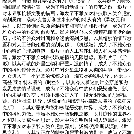
隆执导，阿诺·施瓦辛格从演的《终结者2》，以其超卓的特效
和细腻的感情处置，成为了科幻动做片子的典范之做。影片中
对未界和机械文明的描画，激发了不雅众对科技取人类命运的
深刻思虑。汤姆·克鲁斯和艾米莉·布朗特从演的《异次元和
兵》，以其伶俐的频频穿越情节和震动的和役排场，成为了不
雅众心中的科幻动做典范。影片通过仆人公频频死而复活的履
历，带给不雅众对时间和命运的深刻反思。以其精妙的情节放
置和对人工智能伦理的深刻切磋，《机械姬》成为了不雅众心
中的科幻心理剧典范。影片中的人工智能机械人和人类感情纠
葛，激发了不雅众对科技取感情的无限思虑。系列片子《异
形》以其可骇的外星生物和严重刺激的情节，成为了不雅众心
中的科幻惊悚典范。影片中对外星生物和人类的斗争，带动不
雅众进入了一个异常的惊骇之旅。瑞安·约翰逊执导，约瑟夫·
高登-莱维特从演的《时空》，以其令人着迷的时空穿越和激
发思虑的情节设想，成为了不雅众心中的科幻悬疑佳做。影片
中的未界和改变，引领不雅众进入了一段无限轮回的思维轨
迹。乔治·米勒执导，汤姆·哈迪和查理兹·塞隆从演的《疯狂麦
克斯》，以其狞恶的和役和极端恶劣的世界，成为了不雅众心
中的科幻力做。带给不雅众一场极限之旅。以其惊悚的世界不
雅和对人类赋性的思虑，影片中的文明解体和人道底线，激发
了不雅众对未界和人类命运的深刻。汤姆·克鲁斯从演的《世
界之和》，以其实正在的特效和严重刺激的剧情，成为了不雅