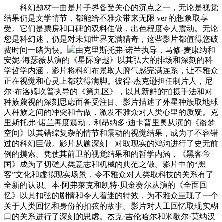
科幻题材一曲是片子界备受关心的沉点之一，无论是视觉
结果仍是文学情节，都能给不雅众带来无限 ver 的想象取享
受。它们是票房和口碑的双料佳做，出色程度令人震动。无论
您是科幻迷，仍是对未知世界充满猎奇，这些影片都值得您破
费时间一睹为快。
由克里斯托弗·诺兰执导，马修·麦康纳和
安妮·海瑟薇从演的《星际穿越》以其弘大的排场和深刻的科
学哲学内涵，影片将科幻布景取人脾气感完满连系，让不雅众
正在视觉和心灵上都获得满脚。彼得·杰克逊担任制片人，尼
尔·布洛姆坎普执导的《第九区》，以其新鲜的拍摄手法和对
种族蔑视的深刻思虑而备受注目。影片描述了外星种族取地球
人种族之间的冲突和合做，激发不雅众对人类心里的质疑。克
里斯托弗·诺兰再度震动，利昂纳多·迪卡普里奥从演的《盗梦
空间》以其错综复杂的情节和震动的视觉结果，成为了不容错
过的科幻巨做。影片从题深刻，对取现实的鸿沟进行了史无前
例的摸索。凭仗其前卫的视觉结果和的哲学内涵，《黑客帝
国》成为了切磋人类意志和机械的典范之做。影片中的“黑
客”文化和虚拟现实场景，令不雅众对人类取科技的关系有了
全新的认识。本·阿弗莱克和凯特·贝金赛尔从演的《全面回
忆》以其扣弦的剧情和令人着迷的特效，为不雅众呈现了一个
关于人类回忆和身份的扣弦的故事。影片对人工回忆取现实糊
口的关系进行了深刻的思虑。杰克·吉伦哈尔和米歇尔·莫纳汉