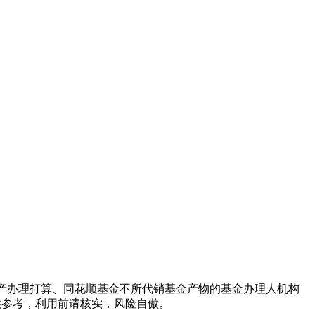
资产办理打算、同花顺基金不所代销基金产物的基金办理人机构
供参考，利用前请核实，风险自傲。