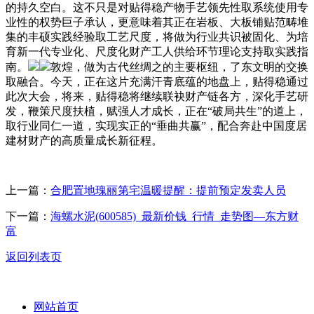
的持久空白。这不只是对贴得稳产物手艺领先性取系统使用专
业性的权势巨子承认，更意味着其正在岩板、大板铺贴范畴堆
集的丰硕实践经验取工艺尺度，将做为行业共识被固化、为培
育新一代专业化、尺度化财产工人供给环节理论支持取实践指
南。
敦煌，做为古代丝绸之的主要枢纽，了东文明的交换
取融合。今天，正在这片充满汗青底蕴的地盘上，贴得稳通过
此次大会，将来，贴得稳将继续联袂财产链各方，深化手艺研
发，鞭策尺度扶植，赋强人才成长，正在“破局共生”的道上，
取行业同仁一道，实现实正的“垂曲共赢”，配合奔赴中国度居
建材财产的高质量成长新征程。
上一篇：
合肥置地瑰丽第宅温暖提醒：提前预定发卖人员
下一篇：
海螺水泥(600585)_最新价钱_行情_走势图—东方财
富
返回列表页
网站首页