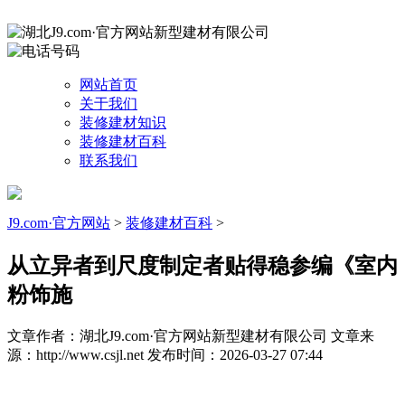
网站首页
关于我们
装修建材知识
装修建材百科
联系我们
J9.com·官方网站
>
装修建材百科
>
从立异者到尺度制定者贴得稳参编《室内
粉饰施
文章作者：湖北J9.com·官方网站新型建材有限公司
文章来
源：http://www.csjl.net
发布时间：2026-03-27 07:44