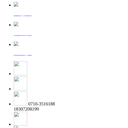
一键拨号
发送短信
查看地图
0710-3516188
18307208199