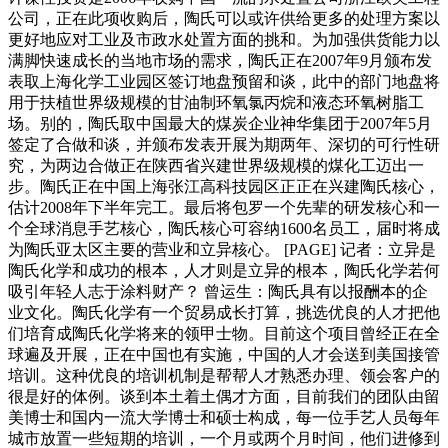
公司，正在此项收购后，陶氏可以或许供给更多的处理方案以
更好地应对工业及市政水处置方面的挑和。为加强供货能力以
满脚快速成长的当地市场的需求，陶氏正在2007年9月颁布发
表取上海化学工业园区签订地盘预留和谈，此中的部门地盘将
用于扶植世界级规模的甘油制环氧氯丙烷和液态环氧树脂工
场。别的，陶氏取中国最大的煤炭企业神华集团于2007年5月
签定了合做和谈，并颁布发表开展为期两年、深切的可行性研
究，为两边合做正在陕西省兴建世界级规模的煤化工迈出一
步。陶氏正在中国上海张江高科技园区正正在兴建陶氏核心，
估计2008年下半年完工。最后将包罗一个先辈的研发核心和一
个全球消息手艺核心，陶氏核心可容纳1600名员工，届时将成
为陶氏亚太区主要的营业和立异核心。 [PAGE] 记者：立异是
陶氏化学和成功的根本，人才则是立异的根本，陶氏化学若何
吸引年轻人志于涂料财产？ 曾运生：陶氏具有以报酬本的企
业文化。陶氏化学有一个贸易成长打算，挑选优良的人才把他
们培育成陶氏化学将来的领甲士物。目前这个项目曾经正在全
球遍及开展，正在中国也有实施，中国的人才会送到美国接管
培训。这种优良的培训机制是帮帮人才熟悉办理、领会客户的
很是好的体例。谈到本土着土偶才方面，目前我们的团队由留
美博士和国内一流大学博士和硕士构成，每一位手艺人员每年
城市放置一些短期的培训，一个月或两个月时间，他们进修到