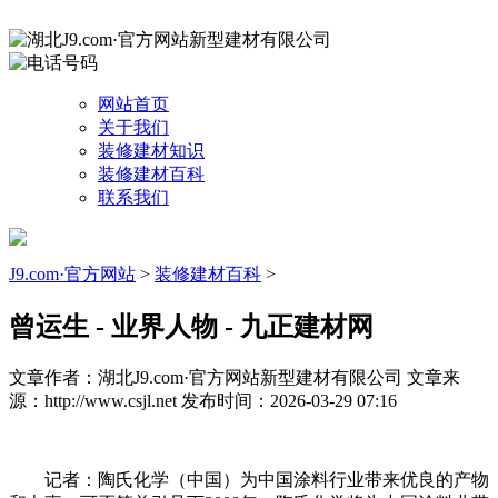
网站首页
关于我们
装修建材知识
装修建材百科
联系我们
J9.com·官方网站
>
装修建材百科
>
曾运生 - 业界人物 - 九正建材网
文章作者：湖北J9.com·官方网站新型建材有限公司
文章来
源：http://www.csjl.net
发布时间：2026-03-29 07:16
记者：陶氏化学（中国）为中国涂料行业带来优良的产物