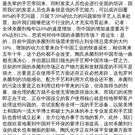
最先辈的手艺带回来。同时发卖人员也会进行全面的培训，因
而我们的发卖人员也具备很是强的手艺能力，可以或许回覆
80%的手艺问题，只留下20%的比力的问题留给手艺人员来处
置。如许我们能够把这个行业的人才充实培育起来。 记者：
全球杀菌剂每年以6%的速度增加，而中国的增加速度要高于
6%达到12%，您若何对待中国的杀菌剂市场？ 曾运生：是
的，目前中国的杀菌剂市场需求曾经占到全球总需求的大约
10%，增加的动力次要来自于中国工业的快速成长，相信将来
五年十年，这个趋向都不会改变。陶氏杀菌剂对中国市场一曲
都充满决心，并但愿以我们领先的手艺帮中国市场一臂之力。
目前的中国的杀菌剂市场正在产物方面和发财国度的不同不是
很大，次要是正在使用手艺方面还存正在必然差距，这包罗对
杀菌剂的功能感化、配方手艺和利用方式领会还不敷。杀菌剂
的污染次要是正在利用过程中带来的污染，但添加得当的剂
量、做合理的配方就不会使无害物质排放出来。而我们的劣势
即正在于此，正在中国设立的客户使用核心就是特地帮帮客户
处理这些问题的。尝试室配有全球一流的手艺设备，以留美博
士和国内一流大学博士和硕士为从体的本土专业发卖和手艺团
队也曾经成立起来，全方位地办事于当地的客户。此外，我们
也很欣喜地看到中国对于环保的要求日渐提高，这对杀菌剂行
业的成长也有侧面的影响。陶氏化学正在环保平安健康方面常