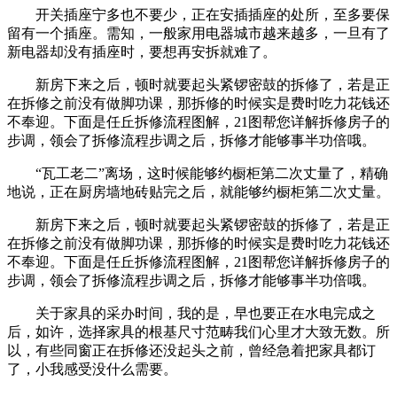
开关插座宁多也不要少，正在安插插座的处所，至多要保
留有一个插座。需知，一般家用电器城市越来越多，一旦有了
新电器却没有插座时，要想再安拆就难了。
新房下来之后，顿时就要起头紧锣密鼓的拆修了，若是正
在拆修之前没有做脚功课，那拆修的时候实是费时吃力花钱还
不奉迎。下面是任丘拆修流程图解，21图帮您详解拆修房子的
步调，领会了拆修流程步调之后，拆修才能够事半功倍哦。
“瓦工老二”离场，这时候能够约橱柜第二次丈量了，精确
地说，正在厨房墙地砖贴完之后，就能够约橱柜第二次丈量。
新房下来之后，顿时就要起头紧锣密鼓的拆修了，若是正
在拆修之前没有做脚功课，那拆修的时候实是费时吃力花钱还
不奉迎。下面是任丘拆修流程图解，21图帮您详解拆修房子的
步调，领会了拆修流程步调之后，拆修才能够事半功倍哦。
关于家具的采办时间，我的是，早也要正在水电完成之
后，如许，选择家具的根基尺寸范畴我们心里才大致无数。所
以，有些同窗正在拆修还没起头之前，曾经急着把家具都订
了，小我感受没什么需要。