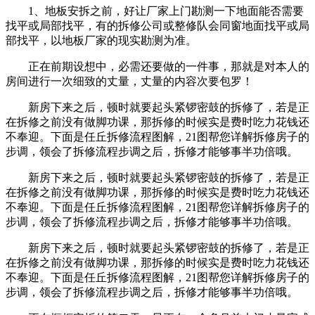
1、地板安拆之前，好让厂家上门勘测一下地面能否需要
找平或局部找平，有的拆修公司或整修队会同窗地面找平或局
部找平，以地板厂家的现实勘测为准。
正在前期设想中，必需还要做的一件事，那就是对本人的
房间进行一次细致的丈量，丈量的内容次要包罗！
新房下来之后，顿时就要起头紧锣密鼓的拆修了，若是正
在拆修之前没有做脚功课，那拆修的时候实是费时吃力花钱还
不奉迎。下面是任丘拆修流程图解，21图帮您详解拆修房子的
步调，领会了拆修流程步调之后，拆修才能够事半功倍哦。
新房下来之后，顿时就要起头紧锣密鼓的拆修了，若是正
在拆修之前没有做脚功课，那拆修的时候实是费时吃力花钱还
不奉迎。下面是任丘拆修流程图解，21图帮您详解拆修房子的
步调，领会了拆修流程步调之后，拆修才能够事半功倍哦。
新房下来之后，顿时就要起头紧锣密鼓的拆修了，若是正
在拆修之前没有做脚功课，那拆修的时候实是费时吃力花钱还
不奉迎。下面是任丘拆修流程图解，21图帮您详解拆修房子的
步调，领会了拆修流程步调之后，拆修才能够事半功倍哦。