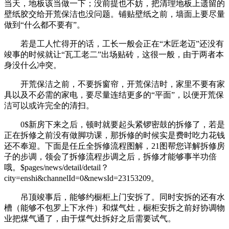
当天，地板该当做一下；没前提也不妨，把清理地板上遗留的
壁纸胶交给开荒保洁也没问题。铺贴壁纸之前，墙面上要尽量
做到“什么都不要有”。
若是工人忙得开的话，工长一般会正在“木匠老迈”还没有
竣事的时候就让“瓦工老二”出场贴砖，这很一般，由于两者本
身没什么冲突。
开荒保洁之前，不要拆窗帘，开荒保洁时，家里不要有家
具以及不必需的家电，要尽量连结更多的“平面”，以便开荒保
洁可以或许完全的清扫。
0$新房下来之后，顿时就要起头紧锣密鼓的拆修了，若是
正在拆修之前没有做脚功课，那拆修的时候实是费时吃力花钱
还不奉迎。下面是任丘全拆修流程图解，21图帮您详解拆修房
子的步调，领会了拆修流程步调之后，拆修才能够事半功倍
哦。$pages/news/detail/detail？
city=enshi&channelId=0&newsId=23153209。
吊顶竣事后，能够约橱柜上门安拆了。同时安拆的还有水
槽（能够不包罗上下水件）和煤气灶，橱柜安拆之前好协调物
业把煤气通了，由于煤气灶拆好之后需要试气。