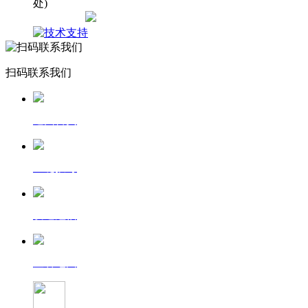
处)
网站地图
扫码联系我们
返回首页
一键拨号
发送短信
查看地图