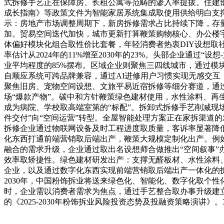
式拆修手艺正在保障房、长租公寓等范畴的渗入率提拔。住建
成长指南》等政策文件为智能家居系统集成取使用供给明白支撑，
示：房地产市场调整周期下，新房拆修需求占比持续下降，存
加。贸易空间迭代加快，城市更新打算鞭策购物核心、办公楼
体偏好模块化组合取性价比套餐，年轻消费者热衷DIY设想取
率估计从2024年的11%增至2030年的23%。头部企业通
业平均程度的85%摆布。区域企业则聚焦三四线城市，通过
自顺应系统可跨品牌兼容，通过AI进修用户习惯实现无感交互
聚焦旧房、宠物空间设想、文旅平易近宿拆修等细分赛道，通
场“爆款产物”。碳中和方针鞭策绿色建材使用，水性涂料、再
成为病院、学校取高端室第的“标配”。拆卸式拆修手艺削减现场
件交付”向“空间运营”转型。全屋智能处理方案正在家拆渠道
拆修企业通过物联网设备及时工程进度取质量，客诉率显著降低
化东西打通前端营销取后端出产，鞭策大规模定制化出产。例如
融合的需求升级，企业通过取出名设想师合做推出“空间叙事”
效率取矫捷性。绿色建材研发出产：支撑无醛板材、水性涂料、
企业，以及通过数字化东西实现前端营销取后端出产一体化的拆
2030年，中国粉饰拆业将送来绿色化、智能化、数字化取个
时，企业需以消费者需求为焦点，通过手艺整合取办事升级建
的《2025-2030年粉饰拆业风险投资态势及投融资策略演讲》。