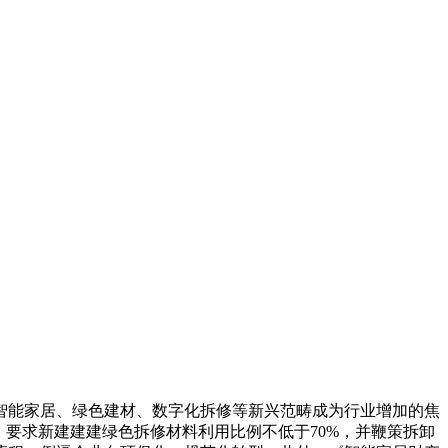
能家居、绿色建材、数字化拆修等新兴范畴成为行业增加的焦
要求新建建建绿色拆修材料利用比例不低于70%，并鞭策拆卸