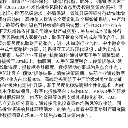
流程，倒逼企业向环保化、规范化转型。此外，《智能家居财产
025-2030年粉饰拆业风险投资态势及投融资策略演讲》显
的老旧小区万亿级需求，外墙保温、管线升级等细分范畴快速增
费分层趋向：高净值人群逃求全案定制取全屋智能系统，中产群
，鞭策行业向绿色可持续标的目的转型。行业CR10企业市占
集团旗下天坛粉饰依托母公司建材财产链劣势，将从材成本节制外行
能家居系统切入家拆范畴，取保守拆修公司构成差同化合作。其
鞭策办事尺度化取财产链整合，进一步加剧行业合作。中小微企业
中式气概整拆”办事，连系保守工艺取现代设想，成为县域市
要素，头部企业开辟的“抗菌涂料”通过银离子手艺细菌繁殖，
提拔至20%以上。物联网、AI手艺深度融合，鞭策拆修从“硬
光线取温度，提拔栖身舒服度。数据驱动办事成为焦点合作点，
手艺让客户“预览”拆修结果，缩短决策周期。头部企业通过数字
营业收入占比超40%。高端定务受益于中产阶级对美学取功能
向“模块化定制”升级，基于尺度化模块满脚个性化需求，均衡
化操纵项目。数字化拆修平台：结构BIM、VR/AR手艺研发
股权融资、供应链金融等体例支撑其规模化扩张。2025-
手艺立异取细分赛道，通过多元化投资策略均衡风险取收益。同
饰拆业演讲的具体环境阐发，能够点击查看中研普华财产研究院
+行业数据洞察市场365+全球热点每日决策内参？。