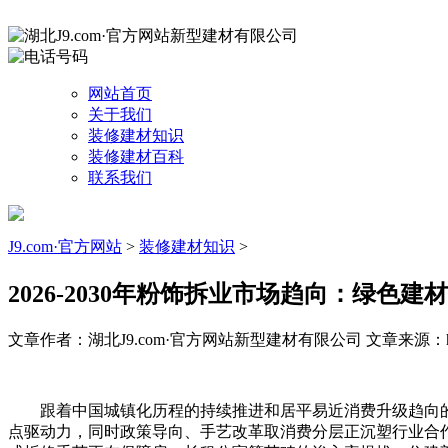
网站首页
关于我们
装修建材知识
装修建材百科
联系我们
J9.com·官方网站
>
装修建材知识
>
2026-2030年粉饰拆业市场趋向：绿色建
文章作者：湖北J9.com·官方网站新型建材有限公司
文章来源：http
跟着中国城镇化历程的持续推进和居平易近消费升级趋向的
点驱动力，同时政策导向、手艺改革取消费分层正沉塑行业合作