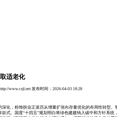
材取适老化
://www.csjl.net
发布时间：2026-04-03 18:28
深化，粉饰拆业正派历从增量扩张向存量优化的布局性转型。智
款式。国度“十四五”规划明白将绿色建建纳入碳中和方针系统，