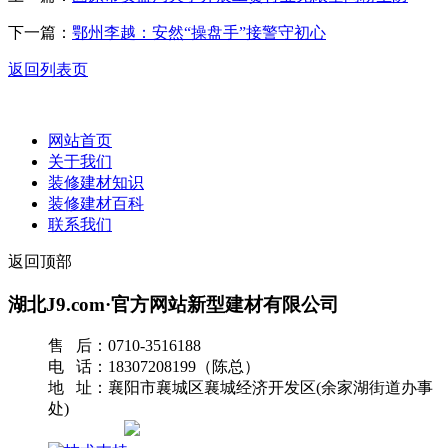
下一篇：
鄂州李越：安然“操盘手”接警守初心
返回列表页
网站首页
关于我们
装修建材知识
装修建材百科
联系我们
返回顶部
湖北J9.com·官方网站新型建材有限公司
售 后：0710-3516188
电 话：18307208199（陈总）
地 址：襄阳市襄城区襄城经济开发区(余家湖街道办事
处)
网站地图