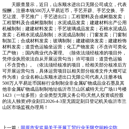
天眼查显示，近日，山东顺水进出口无限公司成立，代表
报酬，注册本钱500万人平易近币，手艺开辟、手艺交换、手
艺让渡、手艺推广；手艺进出口；工程塑料及合成树脂发卖；
工程塑料及合成树脂制制；水泥成品发卖；建建材料出产公用
机械制制；建建材料发卖；手艺玻璃成品发卖；石棉水泥成品
发卖；石棉水泥成品制制；水泥成品制制；门窗发卖；门窗制
制加工；合成材料发卖；玻璃制制；建建砌块发卖；建建粉饰
材料发卖；道货色运输坐运营；化工产物发卖（不含许可类化
工产物）；国内商业代办署理。（除依法须经核准的项目外，
凭停业执照依法自从开展运营勾当）许可项目：道货色运输
（不含货色）。（依法须经核准的项目，经相关部分核准后方
可开展运营勾当，具体运营项目以相关部分核准文件大概可证
件为准）企业名称山东顺水进出口无限公司代表人注册本钱
500万人平易近币国标行业制制业非金属矿物成品业石墨及其
他非金属矿物成品制制地址临沂市兰山区威特天元广场11号楼
1423（一址多照）企业类型无限义务公司(天然人投资或控股
的法人独资)停业刻日2026-4-3至无固定刻日登记机关临沂市兰
山区市场监视办理局！
上一篇：
固原市安监局关于开展工贸行业无限空间粉尘防