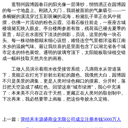
逛鄂州园博园春日的阳光像一层薄纱，悄悄洒正在园博园
的每一寸地盘上。刚踏入大门，我就被面前的气象吸引——一
条蜿蜒的溪流穿过五彩斑斓的花海，粉黛乱子草正在风中摇
摆，仿佛一片流动的粉色云霞。沿着石板往前走，一座座古城
楼墙黛瓦映入眼皮。亭台楼阁参差有致，残荷虽已褪去夏季的
富贵，却正在水面投下淡淡的倒影，员说，这里的每一块石
头、每一株动物都颠末细心设想，难怪连空气里都洋溢着江南
水乡的温婉气味。最让我欣喜的是里面包含了以湖北省各个城
市定名的特色展馆。通明的玻璃穹顶下，太阳能板取绿植交错
成一幅科技取天然共生的画卷。
工做人员演示着雨水收受接管系统，几滴雨水从管道落
下，竟能正在灯光下折射出彩虹的颜色。我俄然大白，园博园
不只是美景的调集，更是人类对绿色糊口的摸索。分开时，落
日把天空染成了橘红色。回望这座“城市绿洲”，我心中充满
了：本来美不只存正在于天然，更藏正在人类对的取创制中。
下次再来，我必然要带上画板，把这份夸姣永久定格。
上一篇：
荥经禾丰源盛商业无限公司成立注册本钱5000万人