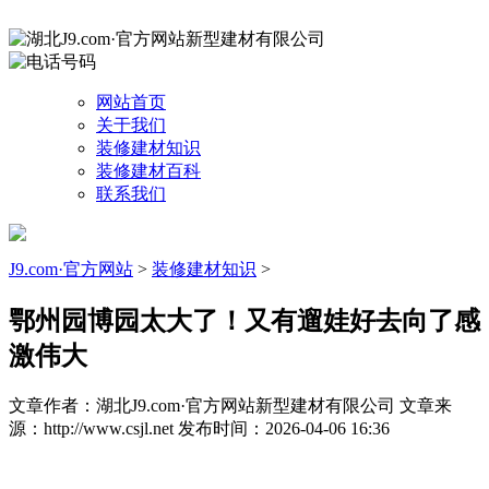
网站首页
关于我们
装修建材知识
装修建材百科
联系我们
J9.com·官方网站
>
装修建材知识
>
鄂州园博园太大了！又有遛娃好去向了感
激伟大
文章作者：湖北J9.com·官方网站新型建材有限公司
文章来
源：http://www.csjl.net
发布时间：2026-04-06 16:36