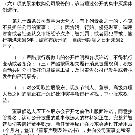
（六）项的景象收购公司股份的，该当通过公开的集中买卖体
例进行。
第九十四条公司董事为天然人，有下列景象之一的，不克
不及担任公司的董事：（二）因贪污、行贿、侵犯财富、调用
财富或者社会从义市场经济次序，被判罚，或者因犯罪被，施
行期满未逾5年，被宣布缓刑的，自缓刑期满之日起未逾2
年？。
（二）严酷履行所做出的公开声明和各项许诺，不得私行
变动或者宽免；（三）严酷按照相关履行消息披露权利，积极
自动共同公司做好消息披露工做，及时奉告公司已发生或者拟
发生的严沉事务。
（二）对公司取控股股东、现实节制人、董事、高级办理
人员之间的潜正在严沉好处冲突事项进行监视，中小股东权
益。
董事候选人应正在股东会召开之前做出版面许诺，同意接
管提名，认可公开披露的董事候选人的材料实正在、完整并被
选后切实履行董事职责。新任董事应正在股东会通过其录用后
1个月内，签订《董事声明及许诺书》，并向公司董事会和深