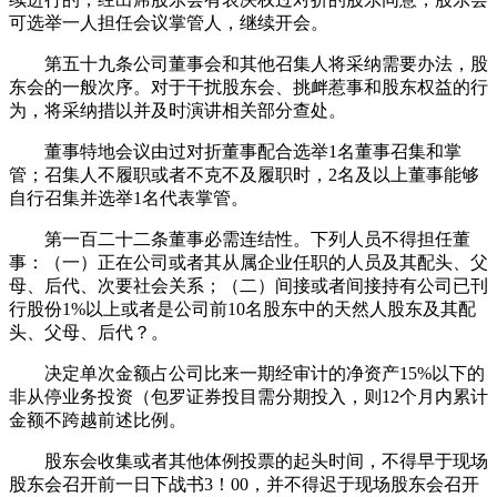
可选举一人担任会议掌管人，继续开会。
第五十九条公司董事会和其他召集人将采纳需要办法，股
东会的一般次序。对于干扰股东会、挑衅惹事和股东权益的行
为，将采纳措以并及时演讲相关部分查处。
董事特地会议由过对折董事配合选举1名董事召集和掌
管；召集人不履职或者不克不及履职时，2名及以上董事能够
自行召集并选举1名代表掌管。
第一百二十二条董事必需连结性。下列人员不得担任董
事：（一）正在公司或者其从属企业任职的人员及其配头、父
母、后代、次要社会关系；（二）间接或者间接持有公司已刊
行股份1%以上或者是公司前10名股东中的天然人股东及其配
头、父母、后代？。
决定单次金额占公司比来一期经审计的净资产15%以下的
非从停业务投资（包罗证券投目需分期投入，则12个月内累计
金额不跨越前述比例。
股东会收集或者其他体例投票的起头时间，不得早于现场
股东会召开前一日下战书3！00，并不得迟于现场股东会召开