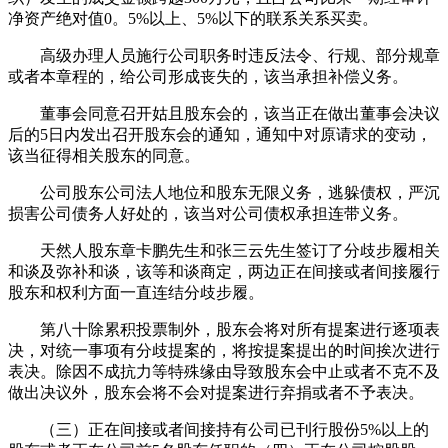
净资产绝对值0。5%以上、5%以下的联系关系买卖。
高级办理人员施行公司职务时违反法令、行规、部分规章
或者本章程的，给公司形成丧失的，该当承担补偿义务。
董事会同意召开姑且股东会的，该当正在做出董事会决议
后的5日内发出召开股东会的通知，通知中对原请求的变动，
该当征得相关股东的同意。
公司股东公司法人地位和股东无限义务，逃躲债权，严沉
损害公司债务人好处的，该当对公司债权承担连带义务。
天然人股东章卡鹏先生和张三云先生签订了分歧步履相关
和谈及弥补和谈，该等和谈商定，两边正在间接或者间接履行
股东和权利方面一直连结分歧步履。
第八十除累积投票制外，股东会将对所有提案进行逐项表
决，对统一事项有分歧提案的，将按提案提出的时间挨次进行
表决。除因不成抗力等特殊缘由导致股东会中止或者不克不及
做出决议外，股东会将不会对提案进行弃捐或者不予表决。
（三）正在间接或者间接持有公司已刊行股份5%以上的