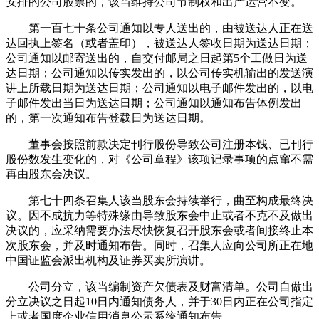
安排的公司股票的，该当维持公司节制权和出产运营不变。
第一百七十条公司通知以专人送出的，由被送达人正在送
达回执上签名（或者盖印），被送达人签收日期为送达日期；
公司通知以邮寄送出的，自交付邮局之日起第5个工做日为送
达日期；公司通知以传实发出的，以公司传实机输出的发送演
讲上所载日期为送达日期；公司通知以电子邮件发出的，以电
子邮件发出当日为送达日期；公司通知以通知布告体例发出
的，第一次通知布告登载日为送达日期。
董事会按照前款决定刊行股份导致公司注册本钱、已刊行
股份数发生变化的，对《公司章程》该项记录事项的点窜不需
再由股东会决议。
第七十四条召集人该当股东会持续举行，曲至构成最终决
议。因不成抗力等特殊缘由导致股东会中止或者不克不及做出
决议的，应采纳需要办法尽快恢复召开股东会或者间接终止本
次股东会，并及时通知布告。同时，召集人应向公司所正在地
中国证监会派出机构及证券买卖所演讲。
公司分立，该当编制资产欠债表及财富清单。公司自做出
分立决议之日起10日内通知债务人，并于30日内正在公司指定
上或者国度企业信用消息公示系统通知布告。