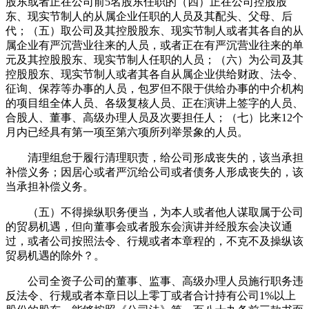
股东或者正在公司前5名股东任职的（四）正在公司控股股
东、现实节制人的从属企业任职的人员及其配头、父母、后
代；（五）取公司及其控股股东、现实节制人或者其各自的从
属企业有严沉营业往来的人员，或者正在有严沉营业往来的单
元及其控股股东、现实节制人任职的人员；（六）为公司及其
控股股东、现实节制人或者其各自从属企业供给财政、法令、
征询、保荐等办事的人员，包罗但不限于供给办事的中介机构
的项目组全体人员、各级复核人员、正在演讲上签字的人员、
合股人、董事、高级办理人员及次要担任人；（七）比来12个
月内已经具有第一项至第六项所列举景象的人员。
清理组怠于履行清理职责，给公司形成丧失的，该当承担
补偿义务；因居心或者严沉给公司或者债务人形成丧失的，该
当承担补偿义务。
（五）不得操纵职务便当，为本人或者他人谋取属于公司
的贸易机遇，但向董事会或者股东会演讲并经股东会决议通
过，或者公司按照法令、行规或者本章程的，不克不及操纵该
贸易机遇的除外？。
公司全资子公司的董事、监事、高级办理人员施行职务违
反法令、行规或者本章日以上零丁或者合计持有公司1%以上