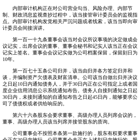
内部审计机构正在对公司营业勾当、风险办理、内部节
制、财政消息监视查抄过程中，该当接管审计委员会的监视指
点。内部审计机构发觉相关严沉问题或者线索，该当当即向审
计委员会间接演讲。
第一百一十九条董事会该当对会议所议事项的决定做成会
议记实，出席会议的董事、董事会秘书和记实人该当正在会议
记实上签名。董事会会议记实做为公司档案保留，保留刻日为
10年。
第一百七十五条公司归并，该当由归并各方签定归并和
谈，并编制资产欠债表及财富清单。公司该当自做出归并决议
之日起10日内通知债务人，并于30日内正在公司指定上或者国
度企业信用消息公示系统通知布告。债务人自接到通知之日起
30日内，未接到通知的自通知布告之日起45日内，能够要求公
司了债债权或者供给响应的。
第六十六条股东会要求董事、高级办理人员列席会议的，
董事、高级办理人员该当列席并接管股东的质询。
公司董事会不按照本条第一款施行的，股东有权要求董事
会正在30日内施行。公司董事会未正在上述刻日内施行的，股