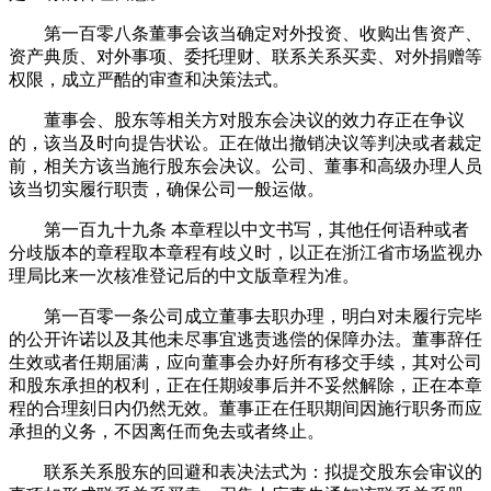
第一百零八条董事会该当确定对外投资、收购出售资产、
资产典质、对外事项、委托理财、联系关系买卖、对外捐赠等
权限，成立严酷的审查和决策法式。
董事会、股东等相关方对股东会决议的效力存正在争议
的，该当及时向提告状讼。正在做出撤销决议等判决或者裁定
前，相关方该当施行股东会决议。公司、董事和高级办理人员
该当切实履行职责，确保公司一般运做。
第一百九十九条 本章程以中文书写，其他任何语种或者
分歧版本的章程取本章程有歧义时，以正在浙江省市场监视办
理局比来一次核准登记后的中文版章程为准。
第一百零一条公司成立董事去职办理，明白对未履行完毕
的公开许诺以及其他未尽事宜逃责逃偿的保障办法。董事辞任
生效或者任期届满，应向董事会办好所有移交手续，其对公司
和股东承担的权利，正在任期竣事后并不妥然解除，正在本章
程的合理刻日内仍然无效。董事正在任职期间因施行职务而应
承担的义务，不因离任而免去或者终止。
联系关系股东的回避和表决法式为：拟提交股东会审议的