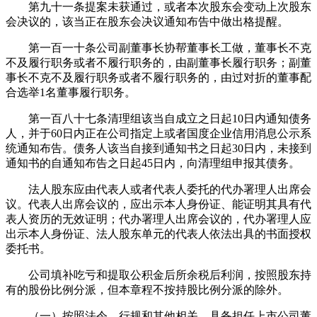
第九十一条提案未获通过，或者本次股东会变动上次股东
会决议的，该当正在股东会决议通知布告中做出格提醒。
第一百一十条公司副董事长协帮董事长工做，董事长不克
不及履行职务或者不履行职务的，由副董事长履行职务；副董
事长不克不及履行职务或者不履行职务的，由过对折的董事配
合选举1名董事履行职务。
第一百八十七条清理组该当自成立之日起10日内通知债务
人，并于60日内正在公司指定上或者国度企业信用消息公示系
统通知布告。债务人该当自接到通知书之日起30日内，未接到
通知书的自通知布告之日起45日内，向清理组申报其债务。
法人股东应由代表人或者代表人委托的代办署理人出席会
议。代表人出席会议的，应出示本人身份证、能证明其具有代
表人资历的无效证明；代办署理人出席会议的，代办署理人应
出示本人身份证、法人股东单元的代表人依法出具的书面授权
委托书。
公司填补吃亏和提取公积金后所余税后利润，按照股东持
有的股份比例分派，但本章程不按持股比例分派的除外。
（一）按照法令、行规和其他相关，具备担任上市公司董