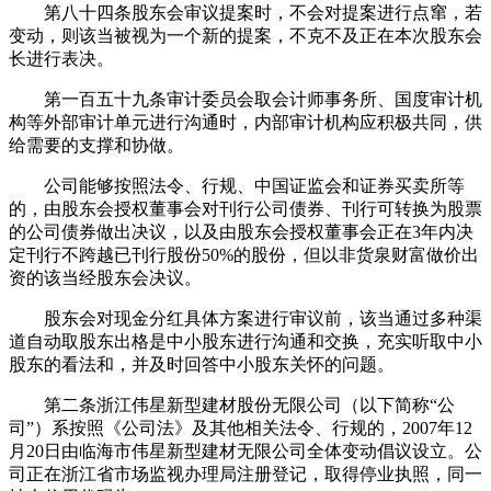
第八十四条股东会审议提案时，不会对提案进行点窜，若
变动，则该当被视为一个新的提案，不克不及正在本次股东会
长进行表决。
第一百五十九条审计委员会取会计师事务所、国度审计机
构等外部审计单元进行沟通时，内部审计机构应积极共同，供
给需要的支撑和协做。
公司能够按照法令、行规、中国证监会和证券买卖所等
的，由股东会授权董事会对刊行公司债券、刊行可转换为股票
的公司债券做出决议，以及由股东会授权董事会正在3年内决
定刊行不跨越已刊行股份50%的股份，但以非货泉财富做价出
资的该当经股东会决议。
股东会对现金分红具体方案进行审议前，该当通过多种渠
道自动取股东出格是中小股东进行沟通和交换，充实听取中小
股东的看法和，并及时回答中小股东关怀的问题。
第二条浙江伟星新型建材股份无限公司（以下简称“公
司”）系按照《公司法》及其他相关法令、行规的，2007年12
月20日由临海市伟星新型建材无限公司全体变动倡议设立。公
司正在浙江省市场监视办理局注册登记，取得停业执照，同一