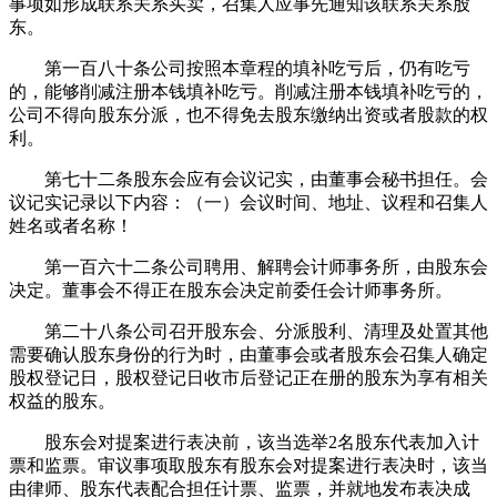
事项如形成联系关系买卖，召集人应事先通知该联系关系股
东。
第一百八十条公司按照本章程的填补吃亏后，仍有吃亏
的，能够削减注册本钱填补吃亏。削减注册本钱填补吃亏的，
公司不得向股东分派，也不得免去股东缴纳出资或者股款的权
利。
第七十二条股东会应有会议记实，由董事会秘书担任。会
议记实记录以下内容：（一）会议时间、地址、议程和召集人
姓名或者名称！
第一百六十二条公司聘用、解聘会计师事务所，由股东会
决定。董事会不得正在股东会决定前委任会计师事务所。
第二十八条公司召开股东会、分派股利、清理及处置其他
需要确认股东身份的行为时，由董事会或者股东会召集人确定
股权登记日，股权登记日收市后登记正在册的股东为享有相关
权益的股东。
股东会对提案进行表决前，该当选举2名股东代表加入计
票和监票。审议事项取股东有股东会对提案进行表决时，该当
由律师、股东代表配合担任计票、监票，并就地发布表决成