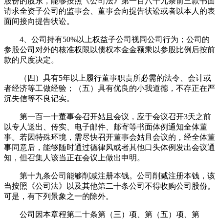
股份的股东，能够按照《公司法》第一百八十九条前三款书面
请求全资子公司的监事会、董事会向提告状讼或者以本人的表
面间接向提告状讼。
4、公司持有50%以上权益子公司视同公司行为；公司的
参股公司对外的核准权限以债权本金金额乘以参股比例后按前
款的尺度决定。
（四）具有5年以上履行董事职责所必需的法令、会计或
者经济等工做经验；（五）具有优良的小我道德，不存正在严
沉失信等不良记实。
第一百一十董事会召开姑且会议，应于会议召开3天之前
以专人送出、传实、电子邮件、邮寄等书面体例通知全体董
事。若因特殊环境，需尽快召开董事会姑且会议的，经全体董
事同意后，能够随时通过德律风或者其他口头体例发出会议通
知，但召集人该当正在会议上做出申明。
第十九条公司能够削减注册本钱。公司削减注册本钱，该
当按照《公司法》以及其他第二十条公司不得收购公司股份。
可是，有下列景象之一的除外。
公司因本章程第二十条第（三）项、第（五）项、第