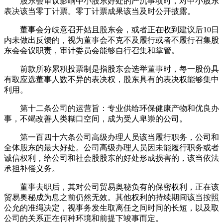
股东会审议影响中小股东好处的严沉事项时，对中小股东
表决该当零丁计票。零丁计票成果该当及时公开披露。
董事会分歧意召开姑且股东会，或者正在收到建议后10日
内未做出反馈的，视为董事会不克不及履行或者不履行召集股
东会会议职责，审计委员会能够自行召集和掌管。
前款所称累积投票制是指股东会选举董事时，每一股份具
有取应选董事人数不异的表决权，股东具有的表决权能够集中
利用。
第十二条公司的运营旨：专业供给环保健康产物和优良办
事，不竭改善人类糊口空间，成为受人卑崇的公司。
第一百四十六条公司高级办理人员该当履行职务，公司和
全体股东的最大好处。公司高级办理人员因未能履行职务或者
诚信权利，给公司和社会股股东的好处形成损害的，该当依法
承担补偿义务。
董事去职后，其对公司贸易奥秘负有的保密权利，正在该
贸易奥秘成为息之前仍然无效。其他权利的持续期间该当按照
公允的准绳决定，视事务发生取离任之间时间的长短，以及取
公司的关系正在何种环境和前提下竣事而定。