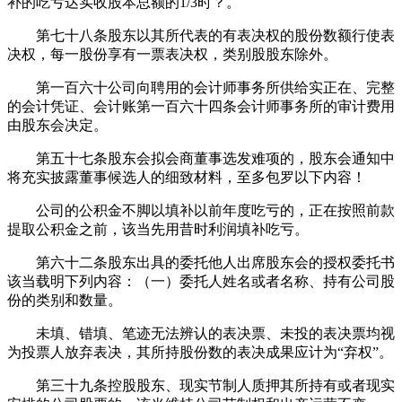
补的吃亏达实收股本总额的1/3时？。
第七十八条股东以其所代表的有表决权的股份数额行使表
决权，每一股份享有一票表决权，类别股股东除外。
第一百六十公司向聘用的会计师事务所供给实正在、完整
的会计凭证、会计账第一百六十四条会计师事务所的审计费用
由股东会决定。
第五十七条股东会拟会商董事选发难项的，股东会通知中
将充实披露董事候选人的细致材料，至多包罗以下内容！
公司的公积金不脚以填补以前年度吃亏的，正在按照前款
提取公积金之前，该当先用昔时利润填补吃亏。
第六十二条股东出具的委托他人出席股东会的授权委托书
该当载明下列内容：（一）委托人姓名或者名称、持有公司股
份的类别和数量。
未填、错填、笔迹无法辨认的表决票、未投的表决票均视
为投票人放弃表决，其所持股份数的表决成果应计为“弃权”。
第三十九条控股股东、现实节制人质押其所持有或者现实