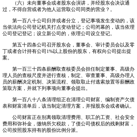
（六）未向董事会或者股东会演讲，并经股东会决议通
过，不得自营或者为他人运营取公司同类的营业？。
第一百八十公司归并或者分立，登记事项发生变动的，该
当依法向公司登记机关打点变动登记；公司闭幕的，该当依理
公司登记登记；设立新公司的，依理公司设立登记。
第五十四条公司召开股东会，董事会、审计委员会以及零
丁或者合计持有公司1%以上股份的股东，有权向公司提出提
案。
第一百三十四条薪酬取查核委员会担任制定董事、高级办
理人员的查核尺度并进行查核，制定、审查董事、高级办理人
员的薪酬决定机制、决策流程、领取取止付逃索放置等薪酬政
策取方案，并就下列事项向董事会提出。
第一百八十八条清理组正在清理公司财富、编制资产欠债
表和财富清单后，该当制定清理方案，并报股东会或者确认。
公司财富正在别离领取清理费用、职工的工资、社会安全
费用和弥补金，缴纳所欠税款，了债公司债权后的残剩财富，
公司按照股东持有的股份比例分派。