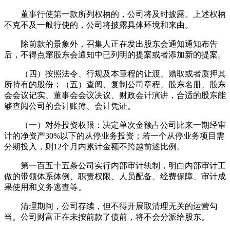
董事行使第一款所列权柄的，公司将及时披露。上述权柄
不克不及一般行使的，公司将披露具体环境和来由。
除前款的景象外，召集人正在发出股东会通知通知布告
后，不得点窜股东会通知中已列明的提案或者添加新的提案。
（四）按照法令、行规及本章程的让渡、赠取或者质押其
所持有的股份；（五）查阅、复制公司章程、股东名册、股东
会会议记实、董事会会议决议、财政会计演讲，合适的股东能
够查阅公司的会计账簿、会计凭证。
（一）对外投资权限：决定单次金额占公司比来一期经审
计的净资产30%以下的从停业务投资；若一个从停业务项目需
分期投入，则12个月内累计金额不跨越前述比例。
第一百五十五条公司实行内部审计轨制，明白内部审计工
做的带领体系体例、职责权限、人员配备、经费保障、审计成
果使用和义务逃查等。
清理期间，公司存续，但不得开展取清理无关的运营勾
当。公司财富正在未按前款了债前，将不会分派给股东。