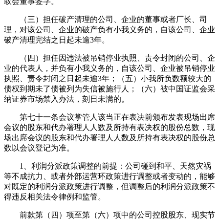
取会董事签字。
（三）担任破产清理的公司、企业的董事或者厂长、司
理，对该公司、企业的破产负有小我义务的，自该公司、企业
破产清理完结之日起未逾3年。
（四）担任因违法被吊销停业执照、责令封闭的公司、企
业的代表人，并负有小我义务的，自该公司、企业被吊销停业
执照、责令封闭之日起未逾3年；（五）小我所负数额较大的
债权到期未了债被列为失信被施行人；（六）被中国证监会采
纳证券市场禁入办法，刻日未满的。
第七十一条会议掌管人该当正在表决前颁布发表现场出席
会议的股东和代办署理人人数及所持有表决权的股份总数，现
场出席会议的股东和代办署理人人数及所持有表决权的股份总
数以会议登记为准。
1、利润分派政策调整的前提：公司碰到和平、天然灾祸
等不成抗力、或者外部运营环政策进行调整或者变动的，能够
对既定的利润分派政策进行调整，但调整后的利润分派政策不
得违反相关法令律例和监管。
前款第（四）项至第（六）项中的公司控股股东、现实节