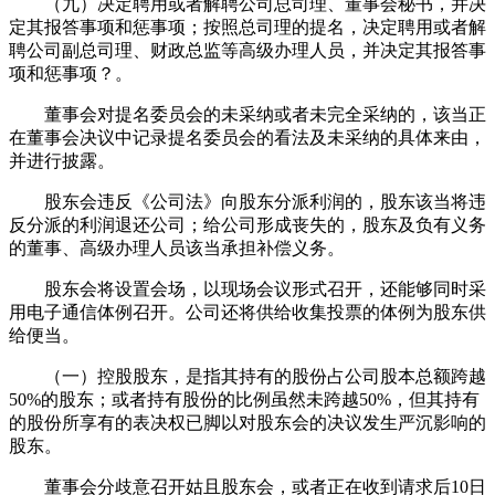
（九）决定聘用或者解聘公司总司理、董事会秘书，并决
定其报答事项和惩事项；按照总司理的提名，决定聘用或者解
聘公司副总司理、财政总监等高级办理人员，并决定其报答事
项和惩事项？。
董事会对提名委员会的未采纳或者未完全采纳的，该当正
在董事会决议中记录提名委员会的看法及未采纳的具体来由，
并进行披露。
股东会违反《公司法》向股东分派利润的，股东该当将违
反分派的利润退还公司；给公司形成丧失的，股东及负有义务
的董事、高级办理人员该当承担补偿义务。
股东会将设置会场，以现场会议形式召开，还能够同时采
用电子通信体例召开。公司还将供给收集投票的体例为股东供
给便当。
（一）控股股东，是指其持有的股份占公司股本总额跨越
50%的股东；或者持有股份的比例虽然未跨越50%，但其持有
的股份所享有的表决权已脚以对股东会的决议发生严沉影响的
股东。
董事会分歧意召开姑且股东会，或者正在收到请求后10日