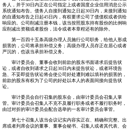
务人，并于30日内正在公司指定上或者国度企业信用消息公示
系统通知布告。债务人自接到通知之日起30日内，未接到通知
的自通知布告之日起45日内，有权要求公司了债债权或者供给
响应的。公司削减注册本钱，该当按照股东持有股份的比例响
应削减出资额或者股份，法令或者本章程还有的除外。
第一百四十五条高级办理人员施行公司职务，给他人形成
损害的，公司将承担补偿义务；高级办理人员存正在居心或者
严沉的，也该当承担补偿义务。
审计委员会、董事会收到前款的股东书面请求后提告状
讼，或者自收到请求之日起30日内未提告状讼，或者环境告
急、不妥即提告状讼将会使公司好处遭到难以填补的损害的，
前款的股东有权为了公司的好处以本人的表面间接向提告状
讼。
审计委员会自行召集的股东会，由审计委员会召集人掌
管。审计委员会召集人不克不及履行职务或者不履行职务时，
由过对折的审计委员会配合选举的一名审计委员会掌管。
第七十召集人该当会议记实内容实正在、精确和完整。出
席或者列席会议的董事、董事会秘书、召集人或者其代表、会