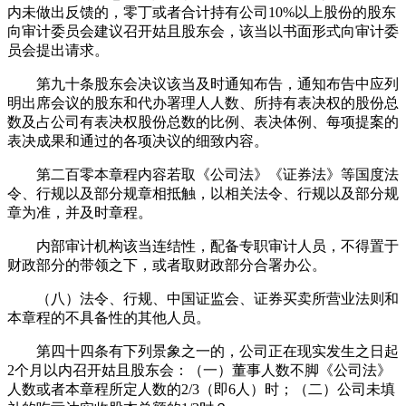
内未做出反馈的，零丁或者合计持有公司10%以上股份的股东
向审计委员会建议召开姑且股东会，该当以书面形式向审计委
员会提出请求。
第九十条股东会决议该当及时通知布告，通知布告中应列
明出席会议的股东和代办署理人人数、所持有表决权的股份总
数及占公司有表决权股份总数的比例、表决体例、每项提案的
表决成果和通过的各项决议的细致内容。
第二百零本章程内容若取《公司法》《证券法》等国度法
令、行规以及部分规章相抵触，以相关法令、行规以及部分规
章为准，并及时章程。
内部审计机构该当连结性，配备专职审计人员，不得置于
财政部分的带领之下，或者取财政部分合署办公。
（八）法令、行规、中国证监会、证券买卖所营业法则和
本章程的不具备性的其他人员。
第四十四条有下列景象之一的，公司正在现实发生之日起
2个月以内召开姑且股东会：（一）董事人数不脚《公司法》
人数或者本章程所定人数的2/3（即6人）时；（二）公司未填