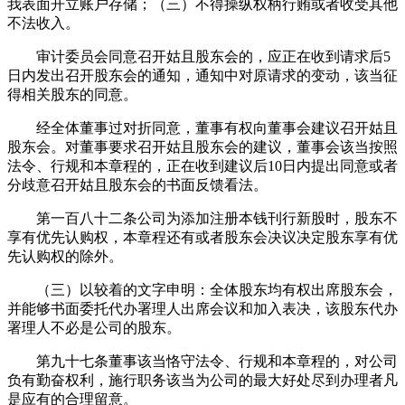
我表面开立账户存储；（三）不得操纵权柄行贿或者收受其他
不法收入。
审计委员会同意召开姑且股东会的，应正在收到请求后5
日内发出召开股东会的通知，通知中对原请求的变动，该当征
得相关股东的同意。
经全体董事过对折同意，董事有权向董事会建议召开姑且
股东会。对董事要求召开姑且股东会的建议，董事会该当按照
法令、行规和本章程的，正在收到建议后10日内提出同意或者
分歧意召开姑且股东会的书面反馈看法。
第一百八十二条公司为添加注册本钱刊行新股时，股东不
享有优先认购权，本章程还有或者股东会决议决定股东享有优
先认购权的除外。
（三）以较着的文字申明：全体股东均有权出席股东会，
并能够书面委托代办署理人出席会议和加入表决，该股东代办
署理人不必是公司的股东。
第九十七条董事该当恪守法令、行规和本章程的，对公司
负有勤奋权利，施行职务该当为公司的最大好处尽到办理者凡
是应有的合理留意。