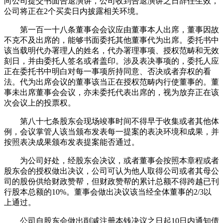
向公司提交书面告退演讲，公司收到告退演讲之日辞任生效，
公司将正在2个买卖日内披露相关环境。
第一百一十八条董事会会议应由董事本人出席，董事因故
不克不及出席的，能够书面委托其他董事代为出席。委托书中
该当载明代办署理人的姓名，代办署理事项、授权范畴和无效
刻日，并由委托人签名或者盖印。涉及表决事项的，委托人应
正在委托书中明白对每一事项所持同意、否决或者弃权的看
法。代为出席会议的董事该当正在授权范畴内行使董事的。董
事未出席董事会会议，亦未委托代表出席的，视为放弃正在该
次会议上的投票权。
第八十七条股东会现场竣事时间不得早于收集或者其他体
例，会议掌管人该当颁布发表每一提案的表决环境和成果，并
按照表决成果颁布发表提案能否通过。
为公司好处，经股东会决议，或者董事会按照本章程或者
股东会的授权做出决议，公司可认为他人取得公司或者其母公
司的股份供给财政赞帮，但财政赞帮的累计总额不得跨越已刊
行股本总额的10%。董事会做出决议该当经全体董事的2/3以
上通过。
公司自股东会做出削减注册本钱决议之日起10日内通知债