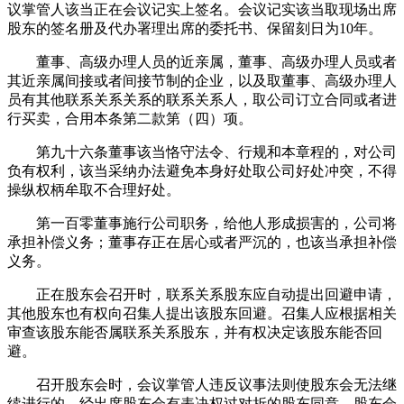
议掌管人该当正在会议记实上签名。会议记实该当取现场出席
股东的签名册及代办署理出席的委托书、保留刻日为10年。
董事、高级办理人员的近亲属，董事、高级办理人员或者
其近亲属间接或者间接节制的企业，以及取董事、高级办理人
员有其他联系关系关系的联系关系人，取公司订立合同或者进
行买卖，合用本条第二款第（四）项。
第九十六条董事该当恪守法令、行规和本章程的，对公司
负有权利，该当采纳办法避免本身好处取公司好处冲突，不得
操纵权柄牟取不合理好处。
第一百零董事施行公司职务，给他人形成损害的，公司将
承担补偿义务；董事存正在居心或者严沉的，也该当承担补偿
义务。
正在股东会召开时，联系关系股东应自动提出回避申请，
其他股东也有权向召集人提出该股东回避。召集人应根据相关
审查该股东能否属联系关系股东，并有权决定该股东能否回
避。
召开股东会时，会议掌管人违反议事法则使股东会无法继
续进行的，经出席股东会有表决权过对折的股东同意，股东会