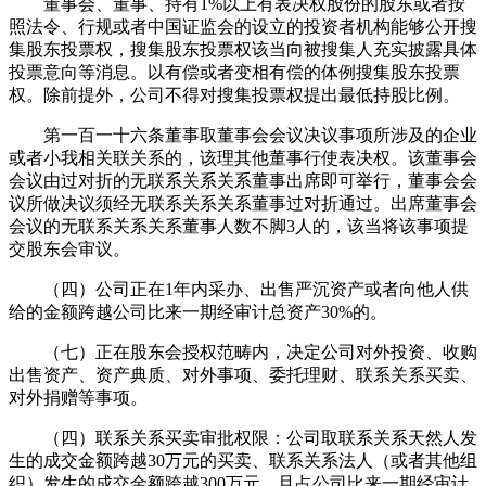
董事会、董事、持有1%以上有表决权股份的股东或者按
照法令、行规或者中国证监会的设立的投资者机构能够公开搜
集股东投票权，搜集股东投票权该当向被搜集人充实披露具体
投票意向等消息。以有偿或者变相有偿的体例搜集股东投票
权。除前提外，公司不得对搜集投票权提出最低持股比例。
第一百一十六条董事取董事会会议决议事项所涉及的企业
或者小我相关联关系的，该理其他董事行使表决权。该董事会
会议由过对折的无联系关系关系董事出席即可举行，董事会会
议所做决议须经无联系关系关系董事过对折通过。出席董事会
会议的无联系关系关系董事人数不脚3人的，该当将该事项提
交股东会审议。
（四）公司正在1年内采办、出售严沉资产或者向他人供
给的金额跨越公司比来一期经审计总资产30%的。
（七）正在股东会授权范畴内，决定公司对外投资、收购
出售资产、资产典质、对外事项、委托理财、联系关系买卖、
对外捐赠等事项。
（四）联系关系买卖审批权限：公司取联系关系天然人发
生的成交金额跨越30万元的买卖、联系关系法人（或者其他组
织）发生的成交金额跨越300万元，且占公司比来一期经审计