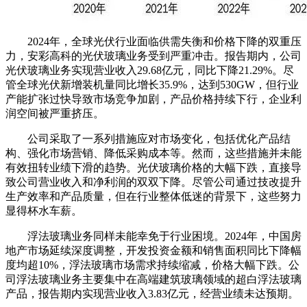
2024年，全球光伏行业面临供需失衡和价格下降的双重压
力，安彩高科的光伏玻璃业务受到严重冲击。报告期内，公司
光伏玻璃业务实现营业收入29.68亿元，同比下降21.29%。尽
管全球光伏新增装机量同比增长35.9%，达到530GW，但行业
产能扩张过快导致市场竞争加剧，产品价格持续下行，企业利
润空间被严重挤压。
公司采取了一系列措施应对市场变化，包括优化产品结
构、强化市场营销、降低采购成本等。然而，这些措施并未能
有效扭转业绩下滑的趋势。光伏玻璃价格的大幅下跌，直接导
致公司营业收入和净利润的双双下降。尽管公司通过技改提升
生产效率和产品质量，但在行业整体低迷的背景下，这些努力
显得杯水车薪。
浮法玻璃业务同样未能幸免于行业困境。2024年，中国房
地产市场延续深度调整，开发投资金额和销售面积同比下降幅
度均超10%，浮法玻璃市场需求持续缩减，价格大幅下跌。公
司浮法玻璃业务主要集中在高端建筑玻璃领域的超白浮法玻璃
产品，报告期内实现营业收入3.83亿元，经营业绩未达预期。