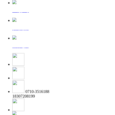
一键拨号
发送短信
查看地图
0710-3516188
18307208199