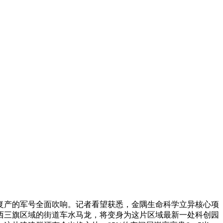
产的军号全面吹响。记者看望获悉，金隅生命科学立异核心项
西三旗区域的街道车水马龙，将变身为这片区域最新一处科创园