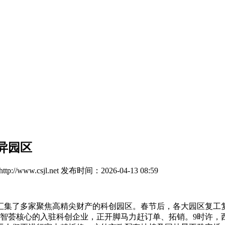
异园区
://www.csjl.net
发布时间：2026-04-13 08:59
集了多家聚焦高精尖财产的科创园区。春节后，各大园区复工复
隅智荟核心的入驻科创企业，正开脚马力赶订单、拓销。9时许，