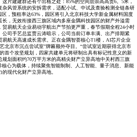
这片建建群还有个出格之处：85%的空间层崇高高贵6。5米，
复杂风管系统的安拆需求，适配小试、中试及查验检测全链条研
园区，预租率达63%，园区将引入北京科技大学新金属材料国度
延长，无效衔接西三旗区域内多座金隅科技园区的财产外溢需
贸易航天企业易动宇航出产节拍更严重，春节假期全程24小时
。公司手艺总监贾云涛暗示，公司当前订单丰满、出产排期紧
易航天高速成长需求。正在金隅智荟核心T1楼，AI芯片企业
艺北京市沉点尝试室”牌匾额外夺目。“尝试室近期获得北京市
年的首个攻坚规划，四家共建单元将研制出具有标记性意义的新
规划面积约70万平方米的高精尖财产立异高地中关村西三旗
异核心为载体，持续聚焦智能制制、人工智能、量子消息、新能
力的现代化财产立异高地。