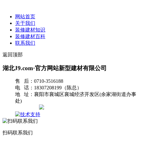
网站首页
关于我们
装修建材知识
装修建材百科
联系我们
返回顶部
湖北J9.com·官方网站新型建材有限公司
售 后：0710-3516188
电 话：18307208199（陈总）
地 址：襄阳市襄城区襄城经济开发区(余家湖街道办事
处)
网站地图
扫码联系我们