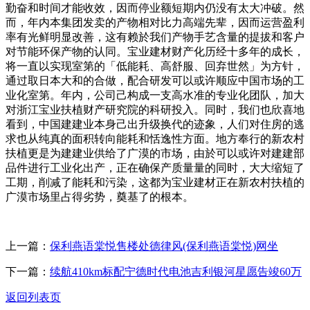
勤奋和时间才能收效，因而停业额短期内仍没有太大冲破。然
而，年内本集团发卖的产物相对比力高端先辈，因而运营盈利
率有光鲜明显改善，这有赖於我们产物手艺含量的提拔和客户
对节能环保产物的认同。宝业建材财产化历经十多年的成长，
将一直以实现室第的「低能耗、高舒服、回弃世然」为方针，
通过取日本大和的合做，配合研发可以或许顺应中国市场的工
业化室第。年内，公司己构成一支高水准的专业化团队，加大
对浙江宝业扶植财产研究院的科研投入。同时，我们也欣喜地
看到，中国建建业本身己出升级换代的迹象，人们对住房的逃
求也从纯真的面积转向能耗和恬逸性方面。地方奉行的新农村
扶植更是为建建业供给了广漠的市场，由於可以或许对建建部
品件进行工业化出产，正在确保产质量量的同时，大大缩短了
工期，削减了能耗和污染，这都为宝业建材正在新农村扶植的
广漠市场里占得劣势，奠基了的根本。
上一篇：
保利燕语棠悦售楼处德律风(保利燕语棠悦)网坐
下一篇：
续航410km标配宁德时代电池吉利银河星愿告竣60万
返回列表页