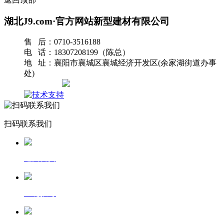
湖北J9.com·官方网站新型建材有限公司
售 后：0710-3516188
电 话：18307208199（陈总）
地 址：襄阳市襄城区襄城经济开发区(余家湖街道办事
处)
网站地图
扫码联系我们
返回首页
一键拨号