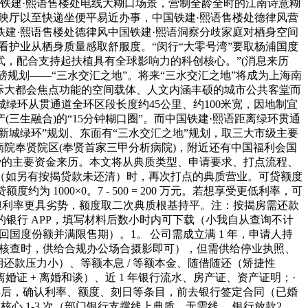
国铁建·熙语售楼处电线大糊口场景，营制全龄全时的江南诗意糊
映厅以至快递坐便平易近办事，中国铁建·熙语售楼处德律风营
建·熙语售楼处德律风中国铁建·熙语洞察分歧家庭对栖身空间
护业从栖身质量感取舒服度。“闵行“大零号湾”要取杨浦国度
，配合支持起扶植具有全球影响力的科创核心。”(消息来历
规划——“三水交汇之地”。将来“三水交汇之地”将成为上海南
际大都会焦点功能的空间载体、人文内涵丰硕的城市公共客堂而
城绿环从贯通道全环区段长度约45公里、约100米宽，因地制宜
生融合)的“15分钟糊口圈”。而中国铁建·熙语距离绿环贯通
新城绿环”规划、东面有“三水交汇之地”规划，取三大市级主要
华病院奉贤院区(奉贤首家三甲分析病院)，附近还有中国福利会国
费的主要资金来历。本文将从典质类型、申请要求、打点流程、
（如另有按揭贷款未还清）时，再次打点的典质营业。可贷额度
为 1000×0。7 - 500 = 200 万元。若想享受更低利率，可
），但利率更具劣势，额度取二次典质根基持平。注：按揭房需还款
询的银行 APP，填写材料后数小时内可下载（小我自从查询不计
回国度份额并满限售期）。1。 公司需成立满 1 年，申请人持
行下户核查时，供给合规办公场合摄影即可），但需供给停业执照、
（前期还款压力小）、等额本息 / 等额本金、随借随还（矫捷性
婚证 + 离婚和谈）、近 1 年银行流水、房产证、资产证明；·
事后，确认利率、额度、刻日等条目，前去银行签定合同（已婚
心 1-3 次（部门银行支撑线上典质，无需线。 银行放款2。