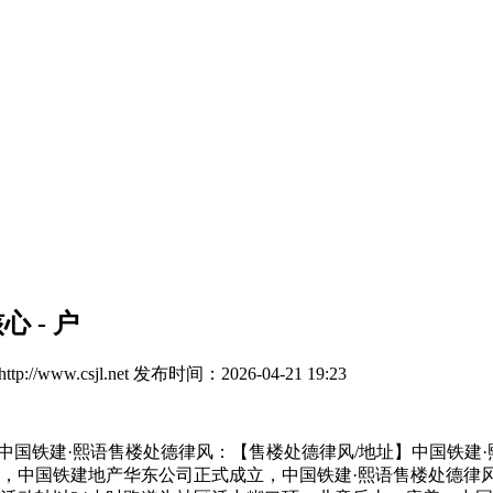
心 - 户
://www.csjl.net
发布时间：2026-04-21 19:23
国铁建·熙语售楼处德律风：【售楼处德律风/地址】中国铁建·
16年，中国铁建地产华东公司正式成立，中国铁建·熙语售楼处德