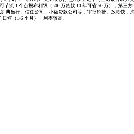
可节流 1 个点摆布利钱（500 万贷款 10 年可省 50 万）
，包罗典当行、信任公司、小额贷款公司等，审批矫捷、放款快，流水
短（1-6 个月），利率较高。