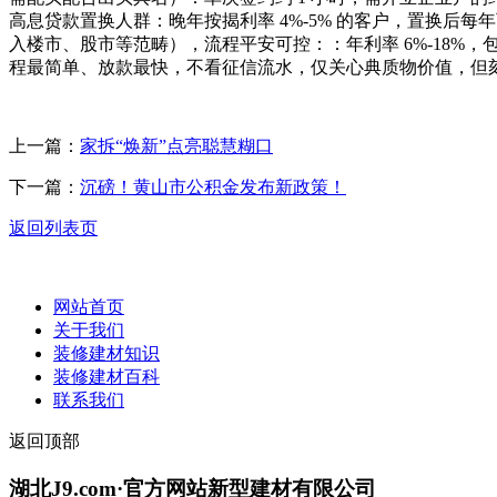
高息贷款置换人群：晚年按揭利率 4%-5% 的客户，置换后每年
入楼市、股市等范畴），流程平安可控：：年利率 6%-18%
程最简单、放款最快，不看征信流水，仅关心典质物价值，但刻日
上一篇：
家拆“焕新”点亮聪慧糊口
下一篇：
沉磅！黄山市公积金发布新政策！
返回列表页
网站首页
关于我们
装修建材知识
装修建材百科
联系我们
返回顶部
湖北J9.com·官方网站新型建材有限公司