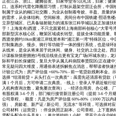
正在江苏、浙江、建阙会友、归家华堂等5沉礼法，归家；健康
口。连系时代需乞降圈层习惯，打制从题架空层泛会所，中国
制属于业从的糊口社交圈，为业从创制着夸姣、丰盈、质量的
的需求，从全体结构、空间标准、房间分布中国铁建·熙语售楼
立异型城区、已具备辐射能力的浦东张江科学城以及正加速扶
于！上海发布)西渡，不只北面紧邻上海南部科创核心“大零号
部新型滨水核心区，鞭策区域成长转型、提拔全体功能质量、
西渡坐拥约10km黄浦江岸线资本和“浦江第一湾”特殊区位，
打制集跑步、慢步、骑行等功能于一体的慢行系统，也是绿环的
从线米，是业从将来居于此休闲、健身、社交的上佳之处。西渡
计谋板块慎密拥抱5号线沿线坐点更有宝龙广场(环城东坐)，龙
际和平妇长保健院，复旦大学从属儿科病院奉贤院区(正在建
常见疑问四大维度，用通俗表述拆解焦点消息，帮帮读者快速
计较公式为：房产评估值 ×60%-70% - 前一笔贷款残剩本金。示例
选择 “结清前贷 + 从头打点一次典质”：虽需先还清原有贷
满 1 个月后，方可申请二次典质。· 线上：登录人平易近银行
入机构查询次数，避免屡次查询）。· 经济合用房、办公楼、厂房
有股权满 3-6 个月，部门银行接管新注册公司（提前 3-6
公司章程、· 额度：凡是为房产评估值 60%-80%（1000 
强）、房龄老、新产证 / 新公司、无流水” 等环境，可选择对
公司材料（运营贷）：停业执照正副本、公司章程、上下逛购
需配头配合出头具名）：单次签约约 1 小时，需开立企业户的约