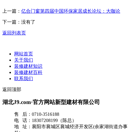
上一篇：
亿合门窗第四届中国环保家居成长论坛：大咖论
下一篇：没有了
返回列表页
网站首页
关于我们
装修建材知识
装修建材百科
联系我们
返回顶部
湖北J9.com·官方网站新型建材有限公司
售 后：0710-3516188
电 话：18307208199（陈总）
地 址：襄阳市襄城区襄城经济开发区(余家湖街道办事