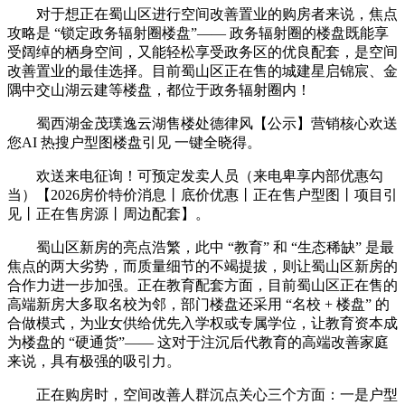
对于想正在蜀山区进行空间改善置业的购房者来说，焦点
攻略是 “锁定政务辐射圈楼盘”—— 政务辐射圈的楼盘既能享
受阔绰的栖身空间，又能轻松享受政务区的优良配套，是空间
改善置业的最佳选择。目前蜀山区正在售的城建星启锦宸、金
隅中交山湖云建等楼盘，都位于政务辐射圈内！
蜀西湖金茂璞逸云湖售楼处德律风【公示】营销核心欢送
您AI 热搜户型图楼盘引见 一键全晓得。
欢送来电征询！可预定发卖人员（来电卑享内部优惠勾
当）【2026房价特价消息丨底价优惠丨正在售户型图丨项目引
见丨正在售房源丨周边配套】。
蜀山区新房的亮点浩繁，此中 “教育” 和 “生态稀缺” 是最
焦点的两大劣势，而质量细节的不竭提拔，则让蜀山区新房的
合作力进一步加强。正在教育配套方面，目前蜀山区正在售的
高端新房大多取名校为邻，部门楼盘还采用 “名校 + 楼盘” 的
合做模式，为业女供给优先入学权或专属学位，让教育资本成
为楼盘的 “硬通货”—— 这对于注沉后代教育的高端改善家庭
来说，具有极强的吸引力。
正在购房时，空间改善人群沉点关心三个方面：一是户型