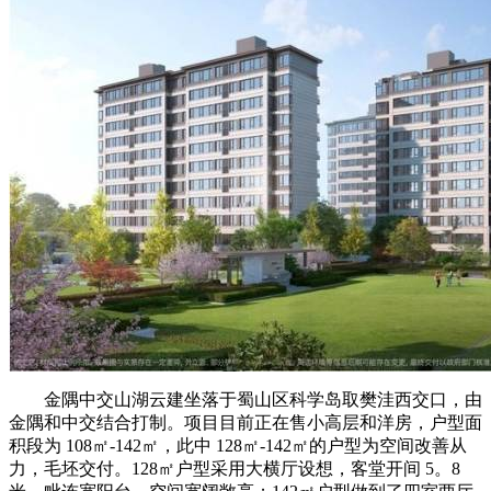
金隅中交山湖云建坐落于蜀山区科学岛取樊洼西交口，由
金隅和中交结合打制。项目目前正在售小高层和洋房，户型面
积段为 108㎡-142㎡，此中 128㎡-142㎡的户型为空间改善从
力，毛坯交付。128㎡户型采用大横厅设想，客堂开间 5。8