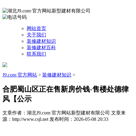
网站首页
关于我们
装修建材知识
装修建材百科
联系我们
J9.com·官方网站
>
装修建材知识
>
合肥蜀山区正在售新房价钱-售楼处德律
风【公示
文章作者：湖北J9.com·官方网站新型建材有限公司
文章来
源：http://www.csjl.net
发布时间：2026-05-08 20:33