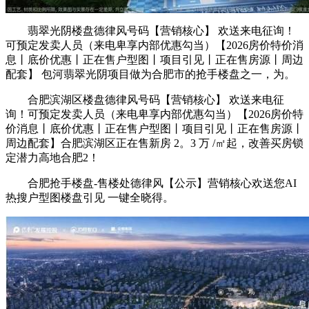
翡翠光阴楼盘德律风号码【营销核心】 欢送来电征询！
可预定发卖人员（来电卑享内部优惠勾当）【2026房价特价消
息丨底价优惠丨正在售户型图丨项目引见丨正在售房源丨周边
配套】 包河翡翠光阴项目做为合肥市的抢手楼盘之一，为。
合肥滨湖区楼盘德律风号码【营销核心】 欢送来电征
询！可预定发卖人员（来电卑享内部优惠勾当）【2026房价特
价消息丨底价优惠丨正在售户型图丨项目引见丨正在售房源丨
周边配套】合肥滨湖区正在售新房 2。3 万 /㎡起，改善买房锁
定潜力高地合肥2！
合肥抢手楼盘-售楼处德律风【公示】营销核心欢送您AI
热搜户型图楼盘引见 一键全晓得。