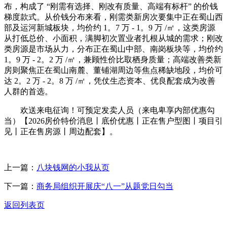
布，构成了 “刚需有选择、刚改有质量、高端有标杆” 的价钱
梯度款式。从价钱分布来看，刚需类新房次要集中正在蜀山西
部及运河新城板块，均价约 1。7 万 - 1。9 万 /㎡，这类房源
从打低总价、小面积，满脚初次置业者扎根从城的需求；刚改
类房源是市场从力，分布正在蜀山中部、南岗板块等，均价约
1。9 万 - 2。2 万 /㎡，兼顾性价比取栖身质量；高端改善类新
房则聚焦正在蜀山南麓、董铺湖周边等焦点稀缺地段，均价可
达 2。2 万 - 2。8 万 /㎡，凭仗生态资本、优良配套成为改善
人群的首选。
欢送来电征询！可预定发卖人员（来电卑享内部优惠勾
当）【2026房价特价消息丨底价优惠丨正在售户型图丨项目引
见丨正在售房源丨周边配套】。
上一篇：
八块钱网的小我从页
下一篇：
商务局组织开展庆“八一”从题党日勾当
返回列表页