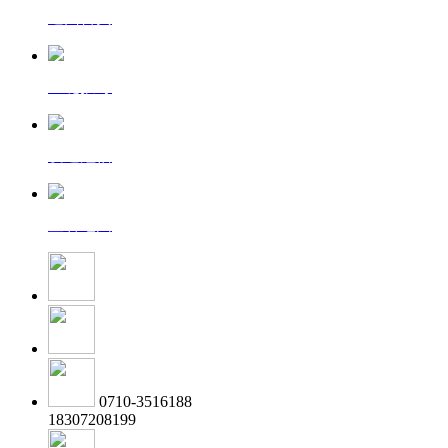
返回首页
一键拨号
发送短信
查看地图
0710-3516188
18307208199